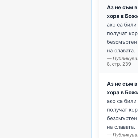
Аз не съм 
хора в Бож
ако са били
получат кор
безсмъртен
на славата.
Публикува
8, стр. 239
Аз не съм 
хора в Бож
ако са били
получат кор
безсмъртен
на славата.
Публикува