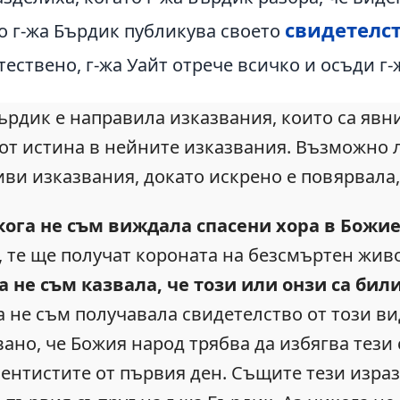
свидетелст
то г-жа Бърдик публикува своето
стествено, г-жа Уайт отрече всичко и осъди г
Бърдик е направила изказвания, които са явн
от истина в нейните изказвания. Възможно ли
ви изказвания, докато искрено е повярвала, 
кога не съм виждала спасени хора в Божи
, те ще получат короната на безсмъртен живо
а не съм казвала, че този или онзи са би
 не съм получавала свидетелство от този ви
вано, че Божия народ трябва да избягва тези
вентистите от първия ден. Същите тези изра