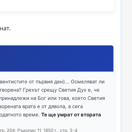
нат.
вентистите от първия ден)... Осмеляват ли
затворена? Грехът срещу Светия Дух е, че
 принадлежи на Бог или това, което Светия
ворената врата е от дявола, а сега
годатното време.
Те ще умрат от втората
стр. 204; Ръкопис 11, 1850 г., стр. 3-4