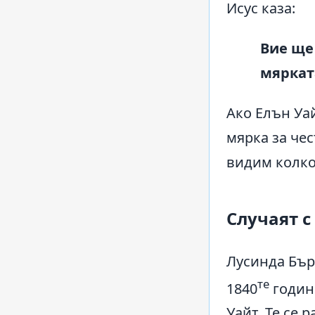
Исус каза:
Вие ще
мярката
Ако Елън Уай
мярка за чес
видим колко 
Случаят с
Лусинда Бър
те
1840
годин
Уайт. Те се 