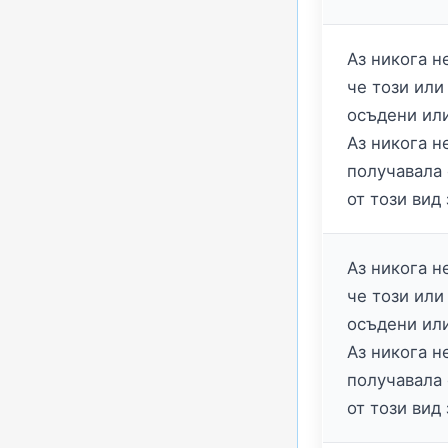
Аз никога н
че този или
осъдени ил
Аз никога н
получавала
от този вид 
Аз никога н
че този или
осъдени ил
Аз никога н
получавала
от този вид 