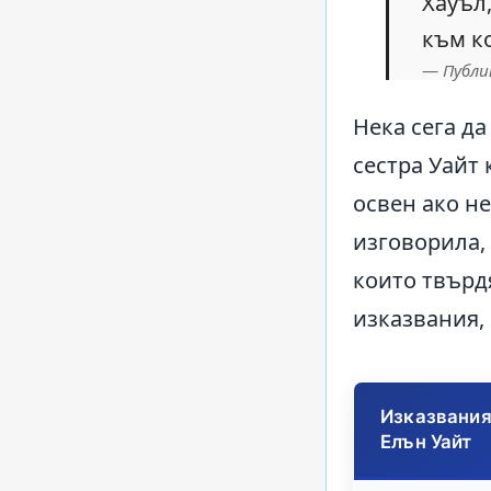
Хауъл,
към к
Публи
Нека сега да
сестра Уайт 
освен ако не
изговорила,
които твърд
изказвания, 
Изказвания
Елън Уайт