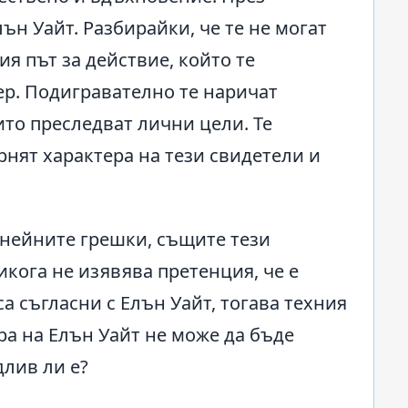
ън Уайт. Разбирайки, че те не могат
я път за действие, който те
ер. Подигравателно те наричат
то преследват лични цели. Те
рнят характера на тези свидетели и
 нейните грешки, същите тези
икога не изявява претенция, че е
са съгласни с Елън Уайт, тогава техния
ра на Елън Уайт не може да бъде
длив ли е?