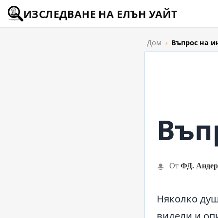
ИЗСЛЕДВАНЕ НА ЕЛЪН УАЙТ
Дом
›
Въпрос на и
Въп
ФД. Андер
От
Няколко души
видели и оп