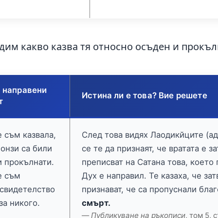
идим какво казва тя относно осъден и прокъл
 направени
Истина ли е това? Вие решете
т
е съм казвала,
След това видях Лаодикйците (ад
 онзи са били
се те да признаят, че вратата е 
и прокълнати.
преписват на Сатана това, което
е съм
Дух е направил. Те казаха, че зат
 свидетелство
признават, че са пропуснали бла
за никого.
смърт.
Публикуване на ръкописи
, том 5, 