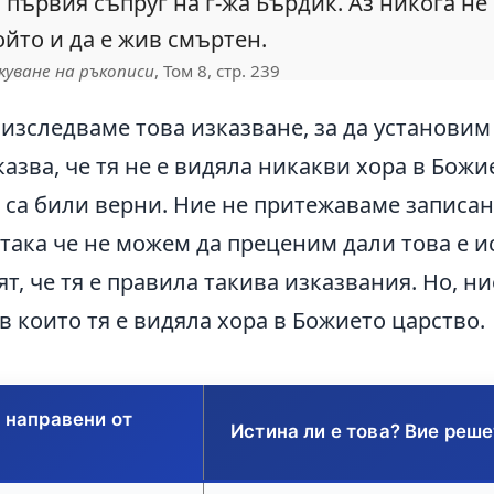
 първия съпруг на г-жа Бърдик. Аз никога н
ойто и да е жив смъртен.
куване на ръкописи
, Том 8, стр. 239
 изследваме това изказване, за да установим
казва, че тя не е видяла никакви хора в Бож
 са били верни. Ние не притежаваме записана
 така че не можем да преценим дали това е и
ят, че тя е правила такива изказвания. Но, 
в които тя е видяла хора в Божието царство.
 направени от
Истина ли е това? Вие реш