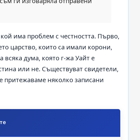
е съм ги изговаряла отправени
 кой има проблем с честността. Първо,
ието царство, които са имали корони,
 всяка дума, която г-жа Уайт е
стина или не. Съществуват свидетели,
ние притежаваме няколко записани
ете