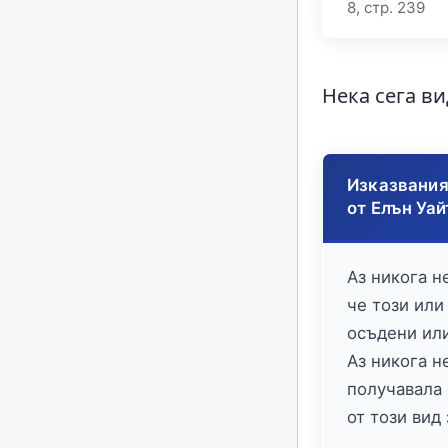
8, стр. 239
Нека сега в
Изказвания
от Елън Уай
Аз никога н
че този или
осъдени ил
Аз никога н
получавала
от този вид 