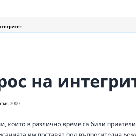
нтегритет
рос на интегри
сън
,
2000
, които в различно време са били приятели с
исанията им поставят под въпросителна Бож