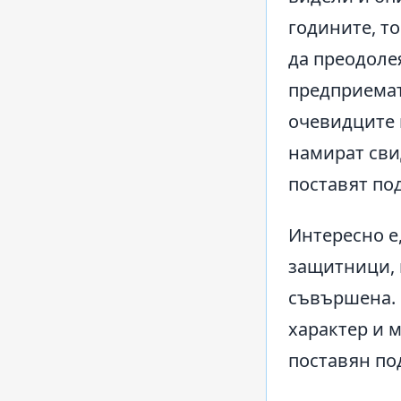
годините, то
да преодоле
предприемат
очевидците 
намират сви
поставят по
Интересно е
защитници, п
съвършена. И
характер и 
поставян по