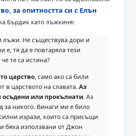
во, за опитността си с Елън
-жа Бърдик като лъжкиня:
и лъжи. Не съществува дори и
 е, тя да е повтаряла тези
че те са истина?
ето царство
, само ако са били
т в царството на славата.
Аз
ли осъдени или прокълнати
. Аз
д за никого. Винаги ми е било
 силни изрази, които са присъщи
зи бяха използвани от Джон