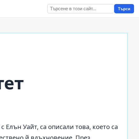
Търси
тет
 Елън Уайт, са описали това, което са
ествено й вдъхновение. През