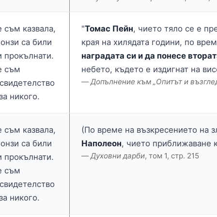
е съм казвала,
"
Томас Пейн
, чието тяло се е пр
 онзи са били
края на хилядата години, по вре
и прокълнати.
наградата си и да понесе втора
е съм
небето, където е издигнат на вис
Допълнение към „Опитът и възглед
 свидетелство
за никого.
е съм казвала,
(По време на възкресението на з
 онзи са били
Наполеон
, чието приближаване к
Духовни дарби
, том 1, стр. 215
и прокълнати.
е съм
 свидетелство
за никого.