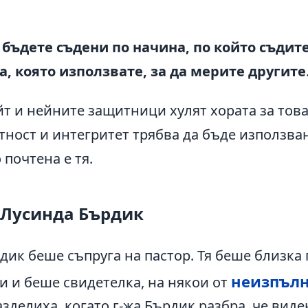
 бъдете съдени по начина, по който съдит
, която използвате, за да мерите другите
т и нейните защитници хулят хората за това
тност и интегритет трябва да бъде използван
почтена е тя.
 Лусинда Бърдик
дик беше съпруга на пастор. Тя беше близка 
неизпълн
и и беше свидетелка, на някои от
разделиха, когато г-жа Бърдик разбра, че вид