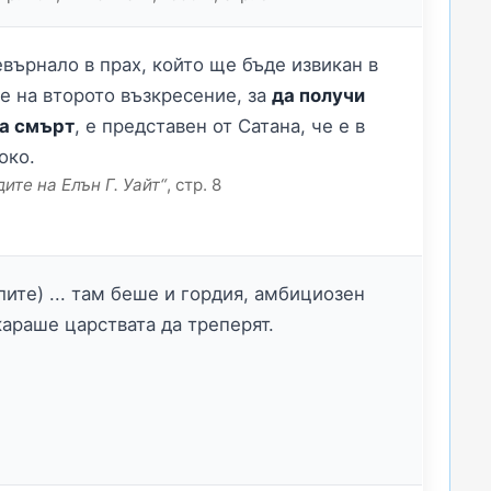
евърнало в прах, който ще бъде извикан в
ме на второто възкресение, за
да получи
та смърт
, е представен от Сатана, че е в
око.
ите на Елън Г. Уайт“
, стр. 8
лите) ... там беше и гордия, амбициозен
араше царствата да треперят.