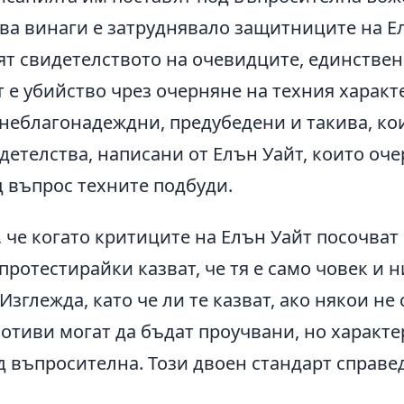
ва винаги е затруднявало защитниците на Ел
ят свидетелството на очевидците, единствени
 е убийство чрез очерняне на техния характ
неблагонадеждни, предубедени и такива, кои
детелства, написани от Елън Уайт, които оче
д въпрос техните подбуди.
, че когато критиците на Елън Уайт посочват
ротестирайки казват, че тя е само човек и н
зглежда, като че ли те казват, ако някои не 
мотиви могат да бъдат проучвани, но характе
д въпросителна. Този двоен стандарт справе