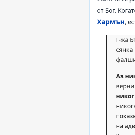
от Бог. Кога
Хармън
, е
Г-жа 
сянка 
фалши
Аз ни
верни
никог
никога
показ
на ад