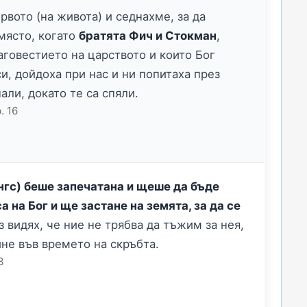
вото (на живота) и седнахме, за да
място, когато
братята Фич и Стокман
,
аговестието на царството и които Бог
си, дойдоха при нас и ни попитаха през
ли, докато те са спяли.
. 16
ингс) беше запечатана и щеше да бъде
а на Бог и ще застане на земята, за да се
 видях, че ние не трябва да тъжим за нея,
ине във времето на скръбта.
3