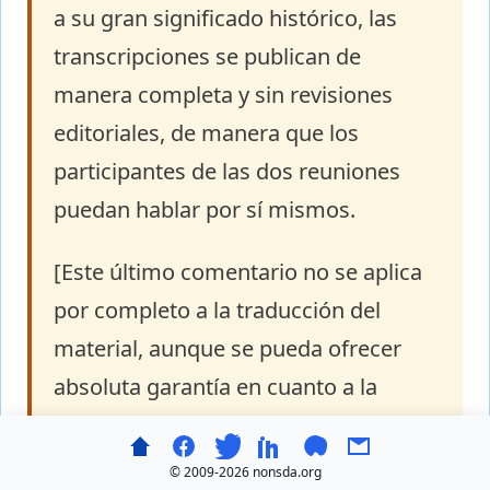
a su gran significado histórico, las
transcripciones se publican de
manera completa y sin revisiones
editoriales, de manera que los
participantes de las dos reuniones
puedan hablar por sí mismos.
[Este último comentario no se aplica
por completo a la traducción del
material, aunque se pueda ofrecer
absoluta garantía en cuanto a la
fidelidad a las palabras originales de
la transcripción de las reuniones. El
© 2009-
2026 nonsda.org