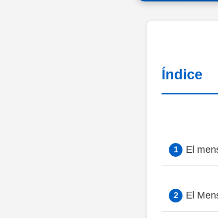
Índice
El mens
El Men