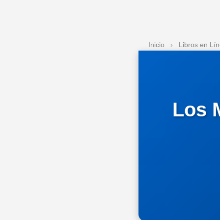
Inicio
›
Libros en Lí
Los 