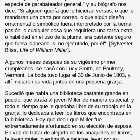
especie de garabateador general," y su biógrafo nos
dice: "Si alguien quería que le hicieran versos, o que le
mandaran una carta por correo, o que algún diseño
ornamental o simbólico fuera interpretado por la tierna
pasión, o cualquier cosa que requiriera una tarea extra
o habilidad en el uso de la pluma, era bastante seguro
que fuera planeado, si no ejecutado, por él". [Sylvester
Bliss,
Life of William Miller
].
Algunos meses después de su vigésimo primer
cumpleaños, se casó con Lucy Smith, de Poultney,
Vermont. La boda tuvo lugar el 30 de Junio de 1803, y
allí iniciaron su vida juntos en una pequeña granja.
Sucedió que había una biblioteca bastante grande en
pueblo, que atraía al joven Miller de manera especial, y
todo el tiempo que le quedaba libre de su trabajo en la
granja, lo dedicaba a leer los libros que encontraba en
la biblioteca. Hay que decir que Miller fue
extremadamente afortunado en su elección de esposa.
En vez de tratar de alejarlo de los anaqueles de libros,
la joven mujer lo estimuló a dejarse llevar por su