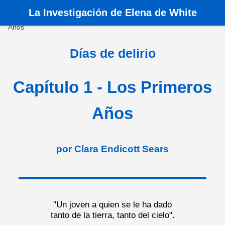
La
Investigación de Elena de White
Inicio
›
Libros
›
Días de delirio
›
Capítulo 1 - Los Primeros
Años
Días de delirio
Capítulo 1 - Los Primeros
Años
por Clara Endicott Sears
"Un joven a quien se le ha dado
tanto de la tierra, tanto del cielo".