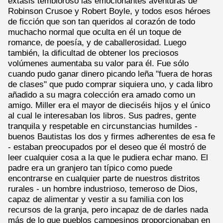
éxtasis tembloroso las emocionantes aventuras de
Robinson Crusoe y Robert Boyle, y todos esos héroes
de ficción que son tan queridos al corazón de todo
muchacho normal que oculta en él un toque de
romance, de poesía, y de caballerosidad. Luego
también, la dificultad de obtener los preciosos
volúmenes aumentaba su valor para él. Fue sólo
cuando pudo ganar dinero picando leña "fuera de horas
de clases" que pudo comprar siquiera uno, y cada libro
añadido a su magra colección era amado como un
amigo. Miller era el mayor de dieciséis hijos y el único
al cual le interesaban los libros. Sus padres, gente
tranquila y respetable en circunstancias humildes -
buenos Bautistas los dos y firmes adherentes de esa fe
- estaban preocupados por el deseo que él mostró de
leer cualquier cosa a la que le pudiera echar mano. El
padre era un granjero tan típico como puede
encontrarse en cualquier parte de nuestros distritos
rurales - un hombre industrioso, temeroso de Dios,
capaz de alimentar y vestir a su familia con los
recursos de la granja, pero incapaz de de darles nada
más de lo que pueblos campesinos proporcionaban en