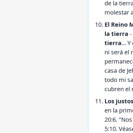
de la tier
molestar a
El Reino 
la tierra
-
tierra
... 
ni será el
permanecer
casa de Je
todo mi s
cubren el m
Los justos
en la prim
20:6. "Nos
5:10. Véas