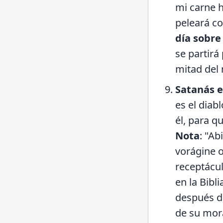
mi carne h
peleará co
día sobre
se partirá
mitad del 
Satanás e
es el diabl
él, para q
Nota
: "Ab
vorágine o
receptácu
en la Bibli
después de
de su mora