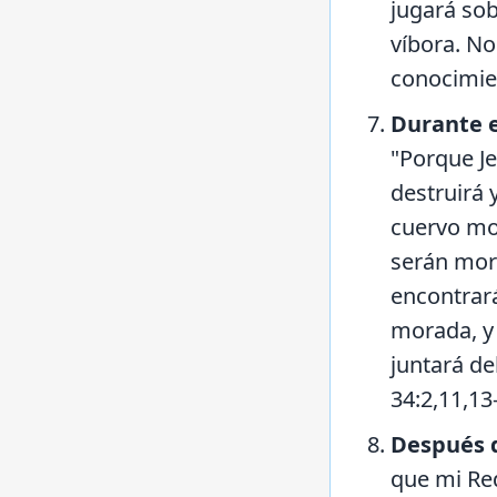
jugará sob
víbora. N
conocimien
Durante e
"Porque Je
destruirá 
cuervo mor
serán mora
encontrará
morada, y 
juntará de
34:2,11,13
Después de
que mi Red