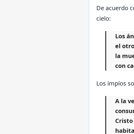
De acuerdo co
cielo:
Los án
el otr
la mue
con ca
Los impíos so
A la v
consum
Cristo
habita