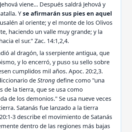
e Jehová viene... Después saldrá Jehová y
atalla. Y
se afirmarán sus pies en aquel
rusalén al oriente; y el monte de los Olivos
nte, haciendo un valle muy grande; y la
cia el sur." Zac. 14:1,2,4.
ndió al dragón, la sserpiente antigua, que
abismo, y lo encerró, y puso su sello sobre
esen cumplidos mil años. Apoc. 20:2,3.
 diccionario de
Strong
define como "una
 de la tierra, que se usa como
da de los demonios." Se usa nueve veces
tierra. Satanás fue lanzado a la tierra
 20:1-3 describe el movimiento de Satanás
lemente dentro de las regiones más bajas