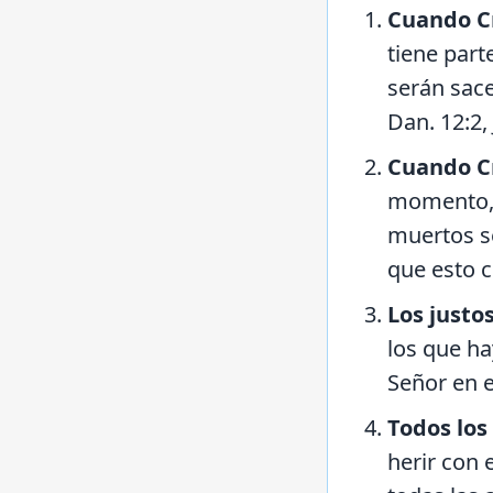
Cuando Cr
tiene part
serán sace
Dan. 12:2, 
Cuando Cr
momento, e
muertos s
que esto c
Los justos
los que h
Señor en e
Todos los
herir con 