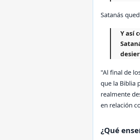
Satanás queda
Y así 
Sataná
desier
"Al final de l
que la Biblia 
realmente des
en relación co
¿Qué enseñ