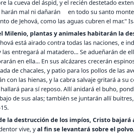
re la cueva del áspid, y el recién destetado ext
o harán mal ni dañarán en todo su santo monte
to de Jehová, como las aguas cubren el mar." Isa.
l Milenio, plantas y animales habitarán la de
hová está airado contra todas las naciones, e indi
y las entregará al matadero... Se adueñarán de ella 
arán en ella... En sus alcázares crecerán espinos,
da de chacales, y patio para los pollos de las ave
n con las hienas, y la cabra salvaje gritará a su
hallará para sí reposo. Allí anidará el buho, pond
bajo de sus alas; también se juntarán allí buitre
-15.
 la destrucción de los impíos, Cristo bajará a 
entor vive, y
al fin se levantará sobre el polvo