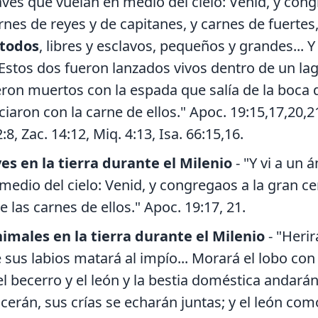
aves que vuelan en medio del cielo: Venid, y con
nes de reyes y de capitanes, y carnes de fuertes, 
todos
, libres y esclavos, pequeños y grandes... Y 
. Estos dos fueron lanzados vivos dentro de un la
on muertos con la espada que salía de la boca d
ciaron con la carne de ellos." Apoc. 19:15,17,20,21
2:8, Zac. 14:12, Miq. 4:13, Isa. 66:15,16.
ves en la tierra durante el Milenio
- "Y vi a un 
medio del cielo: Venid, y congregaos a la gran cen
e las carnes de ellos." Apoc. 19:17, 21.
nimales en la tierra durante el Milenio
- "Herir
e sus labios matará al impío... Morará el lobo con 
el becerro y el león y la bestia doméstica andarán
acerán, sus crías se echarán juntas; y el león co