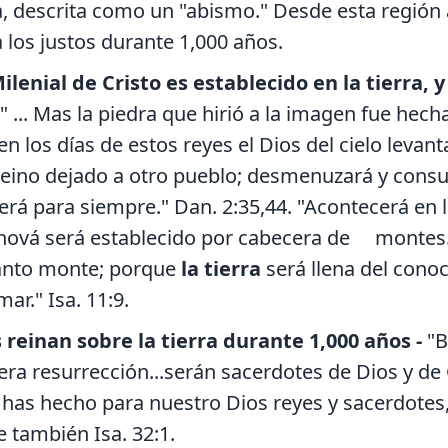
ra, descrita como un "abismo." Desde esta región 
 los justos durante 1,000 años.
Milenial de Cristo es establecido en la tierra,
 " ... Mas la piedra que hirió a la imagen fue he
Y en los días de estos reyes el Dios del cielo lev
 reino dejado a otro pueblo; desmenuzará y consu
á para siempre." Dan. 2:35,44. "Acontecerá en 
hová será establecido por cabecera de montes..
anto monte; porque
la tierra
será llena del cono
ar." Isa. 11:9.
 reinan sobre la tierra durante 1,000 años -
"B
era resurrección...serán sacerdotes de Dios y de C
 has hecho para nuestro Dios reyes y sacerdotes,
e también Isa. 32:1.