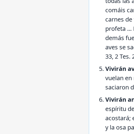
todas las 
comáis car
carnes de
profeta ..
demás fuer
aves se sa
33, 2 Tes. 
Vivirán a
vuelan en 
saciaron d
Vivirán a
espíritu d
acostará; 
y la osa p