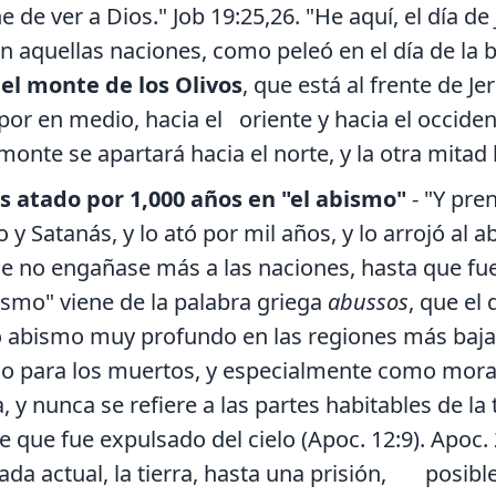
e de ver a Dios." Job 19:25,26. "He aquí, el día d
n aquellas naciones, como peleó en el día de la b
 el monte de los Olivos
, que está al frente de Je
 por en medio, hacia el oriente y hacia el occide
monte se apartará hacia el norte, y la otra mitad ha
s atado por 1,000 años en "el abismo"
- "Y pre
o y Satanás, y lo ató por mil años, y lo arrojó al 
ue no engañase más a las naciones, hasta que fu
ismo" viene de la palabra griega
abussos
, que el
 abismo muy profundo en las regiones más bajas
lo para los muertos, y especialmente como mora
a, y nunca se refiere a las partes habitables de la 
 que fue expulsado del cielo (Apoc. 12:9). Apoc.
da actual, la tierra, hasta una prisión, posib