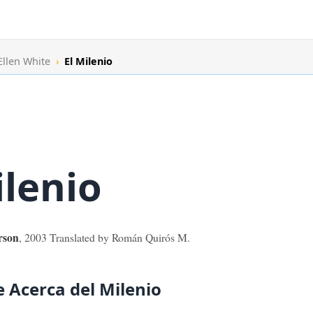
 Ellen White
›
El Milenio
ilenio
rson
,
2003
Translated by Román Quirós M.
e Acerca del Milenio