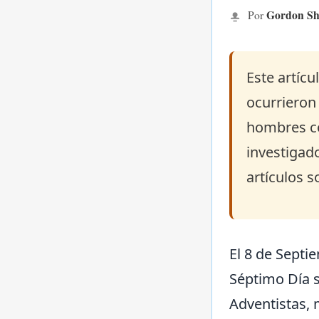
Gordon Sh
Por
Este artícu
ocurrieron
hombres co
investigado
artículos s
El 8 de Septi
Séptimo Día s
Adventistas, 