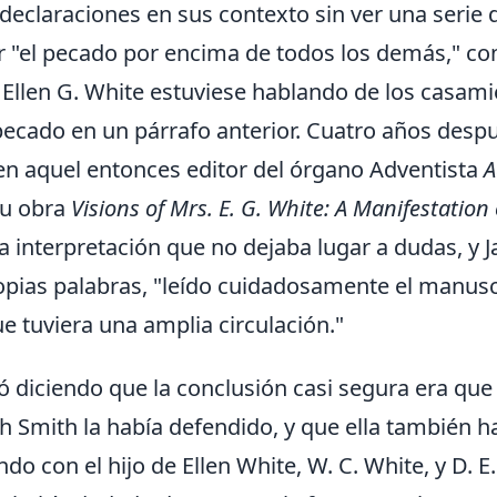
as declaraciones en sus contexto sin ver una serie 
r "el pecado por encima de todos los demás," con
Ellen G. White estuviese hablando de los casami
pecado en un párrafo anterior. Cuatro años desp
en aquel entonces editor del órgano Adventista
A
su obra
Visions of Mrs. E. G. White: A Manifestation 
a interpretación que no dejaba lugar a dudas, y J
pias palabras, "leído cuidadosamente el manuscr
e tuviera una amplia circulación."
ó diciendo que la conclusión casi segura era que
 Smith la había defendido, y que ella también hab
ndo con el hijo de Ellen White, W. C. White, y D. 