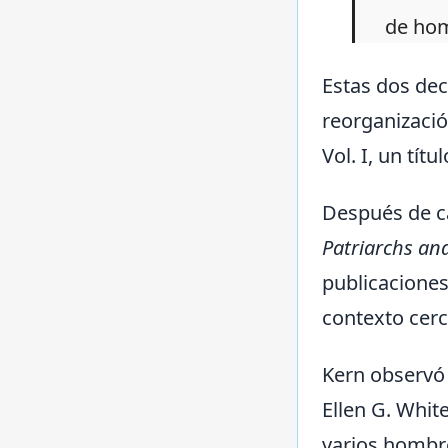
de ho
Estas dos de
reorganizació
Vol. I, un tít
Después de ca
Patriarchs an
publicaciones
contexto cer
Kern observó 
Ellen G. Whit
varios hombre