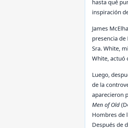
hasta qué punt
inspiración de
James McElhan
presencia de 
Sra. White, m
White, actuó
Luego, despué
de la controv
aparecieron p
Men of Old
(D
Hombres de la
Después de de