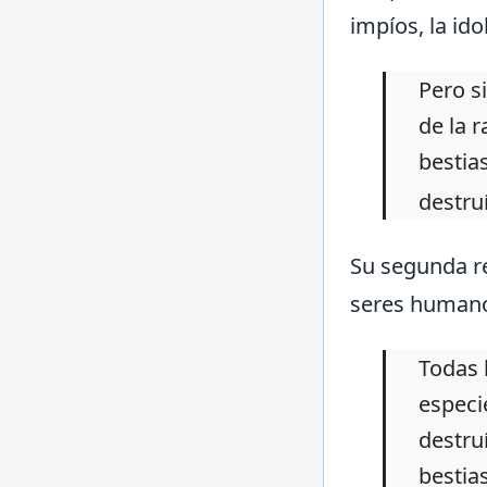
impíos, la ido
Pero s
de la 
bestia
destru
Su segunda re
seres humanos
Todas 
especi
destru
bestia