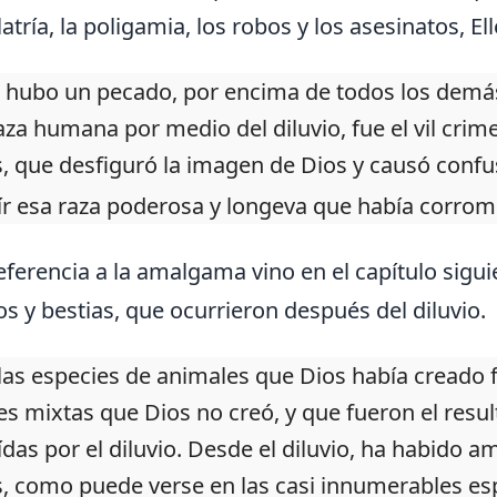
latría, la poligamia, los robos y los asesinatos, El
i hubo un pecado, por encima de todos los demás
raza humana por medio del diluvio, fue el vil cr
s, que desfiguró la imagen de Dios y causó confu
ír esa raza poderosa y longeva que había corrom
ferencia a la amalgama vino en el capítulo sigui
 y bestias, que ocurrieron después del diluvio.
las especies de animales que Dios había creado f
es mixtas que Dios no creó, y que fueron el res
ídas por el diluvio. Desde el diluvio, ha habido
s, como puede verse en las casi innumerables esp