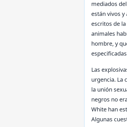
mediados del 
están vivos y 
escritos de l
animales habí
hombre, y que
especificada
Las explosiva
urgencia. La 
la unión sexu
negros no era
White han est
Algunas cuest