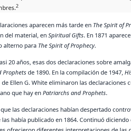
2
mbres.
claraciones aparecen más tarde en
The Spirit of 
n del material, en
Spiritual Gifts
. En 1871 apare
ulo alterno para
The Spirit of Prophecy
.
si 20 años, esas dos declaraciones sobre amalga
d Prophets
de 1890. En la compilación de 1947,
Hi
 de Ellen G. White eliminaron las declaraciones c
cano que hay en
Patriarchs and Prophets
.
que las declaraciones habían despertado controv
e las había publicado en 1864. Continuó diciendo 
s ofrecieron diferentes interpretaciones de las d