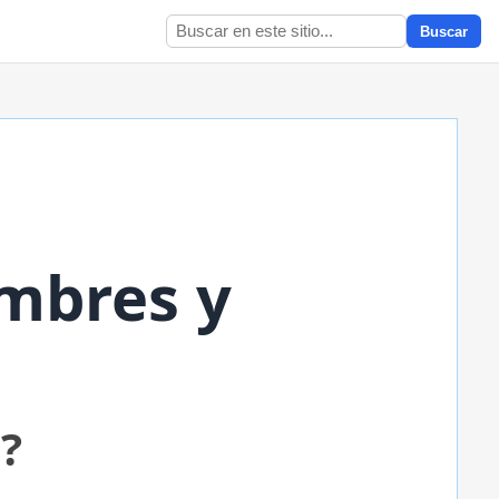
Buscar
mbres y
?