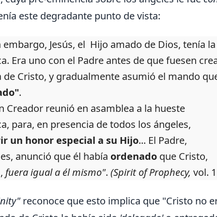
nía este degradante punto de vista:
sin embargo, Jesús, el Hijo amado de Dios, tenía 
ca. Era uno con el Padre antes de que fuesen cre
a de Cristo, y gradualmente asumió el mando q
ado"
.
an Creador reunió en asamblea a la hueste
ca, para, en presencia de todos los ángeles,
ir un honor especial a su Hijo
... El Padre,
es, anunció que él había
ordenado
que Cristo,
o,
fuera igual a él mismo"
.
(Spirit of Prophecy,
vol. 1
inity"
reconoce que esto implica que "Cristo no e