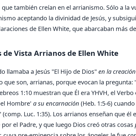
o que también creían en el arrianismo. Sólo a la 
anismo aceptando la divinidad de Jesús, y subsiguie
claraciones de Ellen White, que abarcaban más de
 de Vista Arrianos de Ellen White
o llamaba a Jesús "El Hijo de Dios"
en la creación
o que son, arrianas, porque evocan la pregunta: "
Hebreos 1:10 muestran que Él era YHVH, el Verbo e
 del Hombre'
a su encarnación
(Heb. 1:5-6) cuando 
" (comp. Luc. 1:35). Los arrianos enseñan que él e
o
por el Padre, y que luego Dios creó otras cosas
 cuya pre-eminencia sobre los ángeles le fue
con