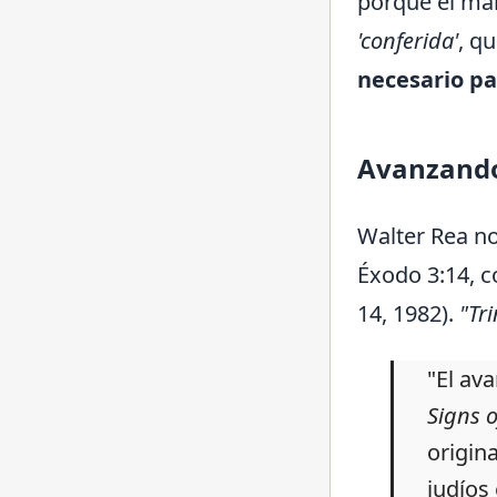
porque el man
'conferida'
, q
necesario pa
Avanzando 
Walter Rea no
Éxodo 3:14, c
14, 1982).
"Tri
"El ava
Signs o
origin
judíos 