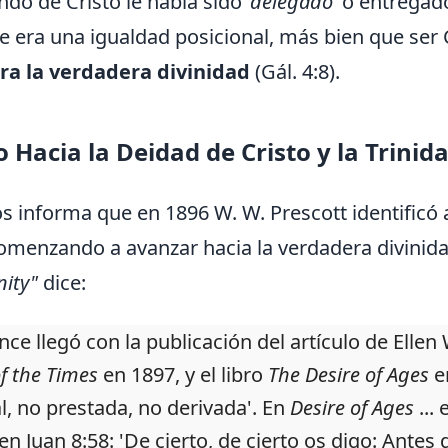
do de Cristo le había sido
'delegado'
o entregado
ue era una igualdad posicional, más bien que ser 
ra la verdadera divinidad
(Gál. 4:8).
Hacia la Deidad de Cristo y la Trinid
s informa que en 1896 W. W. Prescott identificó 
omenzando a avanzar hacia la verdadera divinidad
nity"
dice:
nce llegó con la publicación del artículo de Ellen 
f the Times
en 1897, y el libro
The Desire of Ages
en
al, no prestada, no derivada'. En
Desire of Ages
... 
en Juan 8:58: 'De cierto, de cierto os digo: Antes 