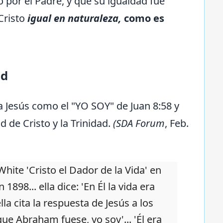
 por el Padre, y que su igualdad fue
Cristo
igual en naturaleza,
como es
ad
a Jesús como el "YO SOY" de Juan 8:58 y
 de Cristo y la Trinidad.
(SDA Forum
, Feb.
White 'Cristo el Dador de la Vida' en
 1898... ella dice: 'En Él la vida era
ella cita la respuesta de Jesús a los
que Abraham fuese, yo soy'... 'Él era