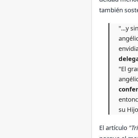
también soste
"...y 
angéli
envidi
deleg
"El gr
angéli
confer
entonc
su Hij
El artículo
"Tr