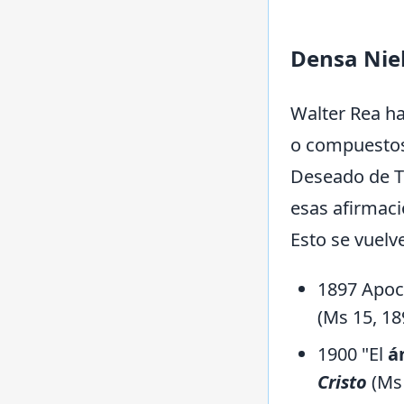
Densa Nieb
Walter Rea ha
o compuestos 
Deseado de To
esas afirmaci
Esto se vuelv
1897 Apoc.
(Ms 15, 18
1900 "El
á
Cristo
(Ms 