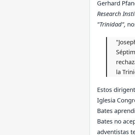
Gerhard Pfand
Research Insti
"Trinidad",
nos
"Josep
Séptim
rechaz
la Trin
Estos dirigen
Iglesia Congr
Bates aprendi
Bates no acep
adventistas t