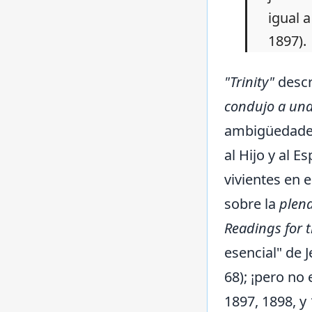
igual a
1897).
"Trinity"
descr
condujo a un
ambigüedades 
al Hijo y al E
vivientes en e
sobre la
plen
Readings for
esencial" de J
68); ¡pero no
1897, 1898, y