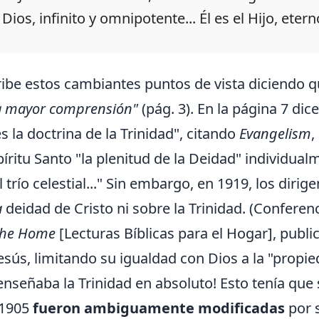
 Dios, infinito y omnipotente... Él es el Hijo, ete
ibe estos cambiantes puntos de vista diciendo 
a mayor comprensión"
(pág. 3). En la página 7 dic
la doctrina de la Trinidad", citando
Evangelism
,
spíritu Santo "la plenitud de la Deidad" individua
l trío celestial..." Sin embargo, en 1919, los dir
a
deidad de Cristo ni sobre la Trinidad. (Conferenc
 the Home
[Lecturas Bíblicas para el Hogar], publi
esús, limitando su igualdad con Dios a la "propied
 enseñaba la Trinidad en absoluto! Esto tenía que 
 1905
fueron ambiguamente modificadas
por s