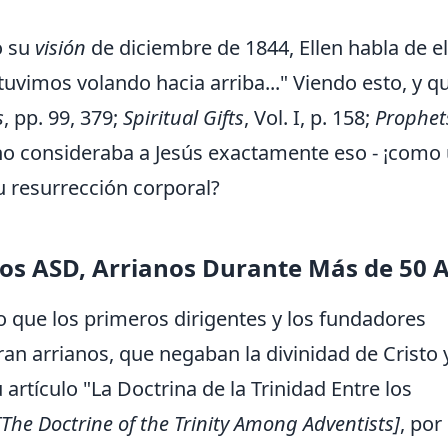
o su
visión
de diciembre de 1844, Ellen habla de e
vimos volando hacia arriba..." Viendo esto, y que
s
, pp. 99, 379;
Spiritual Gifts
, Vol. I, p. 158;
Prophet
 no consideraba a Jesús exactamente eso - ¡como 
u resurrección corporal?
ros ASD, Arrianos Durante Más de 50 
o que los primeros dirigentes y los fundadores
ran arrianos, que negaban la divinidad de Cristo 
u artículo "La Doctrina de la Trinidad Entre los
[The Doctrine of the Trinity Among Adventists]
, por