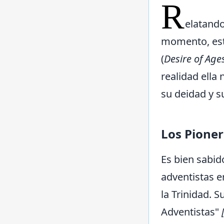
R
elatand
momento, estu
(
Desire of Age
realidad ella
su deidad y s
Los Pione
Es bien sabid
adventistas e
la Trinidad. S
Adventistas"