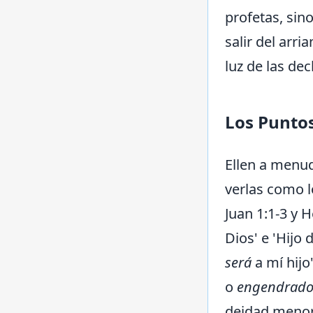
profetas, sin
salir del arri
luz de las de
Los Puntos
Ellen a menud
verlas como l
Juan 1:1-3 y 
Dios' e 'Hijo
será
a mí hijo
o
engendrad
deidad menor,