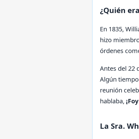
¿Quién era
En 1835, Will
hizo miembro 
órdenes como 
Antes del 22 
Algún tiempo 
reunión celebr
hablaba,
¡Foy
La Sra. Wh