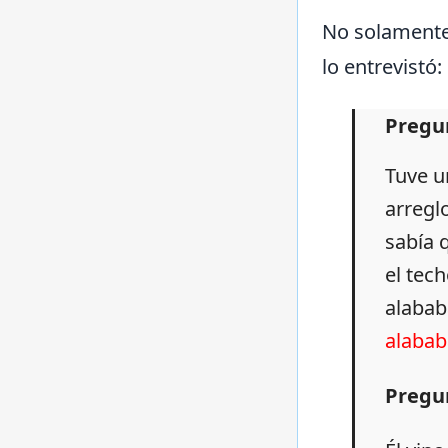
No solamente t
lo entrevistó:
Pregun
Tuve u
arreglo
sabía q
el tech
alabab
alabab
Pregun