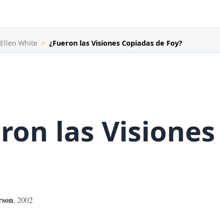
 Ellen White
>
¿Fueron las Visiones Copiadas de Foy?
ron las Visiones
rson
,
2002