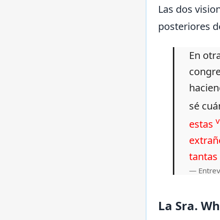
Las dos visio
posteriores d
En otr
congre
hacien
sé cuá
v
estas
extrañ
tantas
Entrev
La Sra. Wh