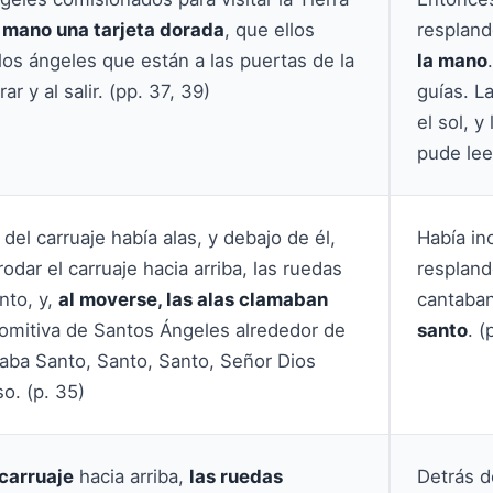
u mano una tarjeta dorada
, que ellos
respland
los ángeles que están a las puertas de la
la mano
ar y al salir. (pp. 37, 39)
guías. L
el sol, 
pude lee
del carruaje había alas, y debajo de él,
Había in
rodar el carruaje hacia arriba, las ruedas
respland
nto, y,
al moverse, las alas clamaban
cantaban
 comitiva de Santos Ángeles alrededor de
santo
. (
aba Santo, Santo, Santo, Señor Dios
o. (p. 35)
carruaje
hacia arriba,
las ruedas
Detrás d