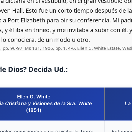
 a dictarla en el vestíbulo, en el gran vestíbulo
ven Hall. Esto fue un corto tiempo después de la
 a Port Elizabeth para oír su conferencia. Mi pa
 y él iba en trineo, y me invitaba a subir con él, 
 lo conociera, de un modo u otro.
 pp. 96-97, Ms 131, 1906, pp. 1, 4-6. Ellen G. White Estate, Was
de Dios? Decida Ud.:
Ellen G. White
a Cristiana y Visiones de la Sra. White
La 
(1851)
geles comisionados para visitar la Tierra
Entonces