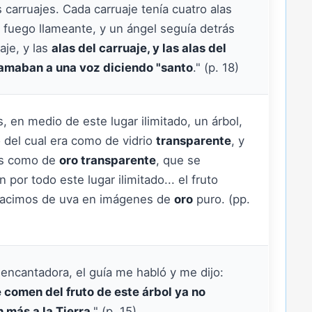
s carruajes. Cada carruaje tenía cuatro alas
fuego llameante, y un ángel seguía detrás
aje, y las
alas del carruaje, y las alas del
lamaban a una voz diciendo "santo
." (p. 18)
, en medio de este lugar ilimitado, un árbol,
o del cual era como de vidrio
transparente
, y
as como de
oro transparente
, que se
 por todo este lugar ilimitado... el fruto
racimos de uva en imágenes de
oro
puro. (pp.
encantadora, el guía me habló y me dijo:
 comen del fruto de este árbol ya no
 más a la Tierra
." (p. 15)