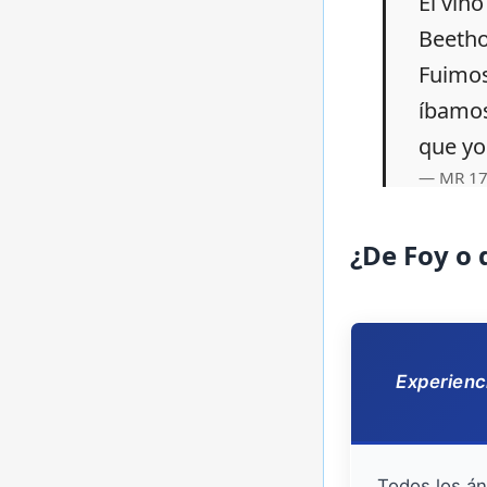
Él vino
Beetho
Fuimos
íbamos,
que yo
MR 17,
¿De Foy o 
Experienci
Todos los án