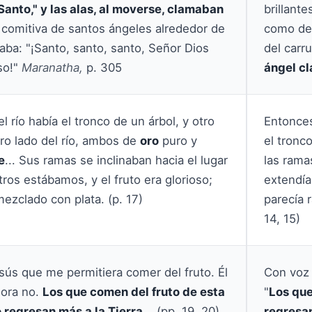
anto," y las alas, al moverse, clamaban
brillante
la comitiva de santos ángeles alrededor de
como de 
aba: "¡Santo, santo, santo, Señor Dios
del carru
so!"
Maranatha,
p. 305
ángel c
l río había el tronco de un árbol, y otro
Entonces
tro lado del río, ambos de
oro
puro y
el tronc
e
... Sus ramas se inclinaban hacia el lugar
las ram
ros estábamos, y el fruto era glorioso;
extendían
mezclado con plata. (p. 17)
parecía 
14, 15)
sús que me permitiera comer del fruto. Él
Con voz 
hora no.
Los que comen del fruto de esta
"
Los que
o regresan más a la Tierra
... (pp. 19, 20)
regresan