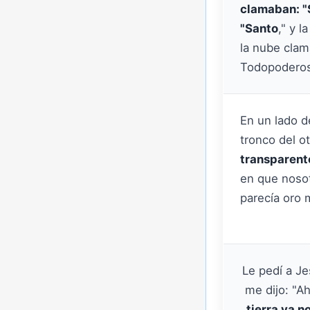
clamaban: "S
"Santo
," y 
la nube clam
Todopodero
En un lado de
tronco del o
transparent
en que nosot
parecía oro 
Le pedí a Je
me dijo: "A
tierra ya n