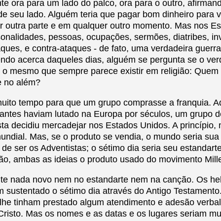
nte ora para um lado do palco, ora para o outro, afirma
de seu lado. Alguém teria que pagar bom dinheiro para 
 outra parte e em qualquer outro momento. Mas nos Es
rsonalidades, pessoas, ocupações, sermões, diatribes, in
aques, e contra-ataques - de fato, uma verdadeira guerr
ndo acerca daqueles dias, alguém se pergunta se o ve
 o mesmo que sempre parece existir em religião: Quem v
e no além?
uito tempo para que um grupo comprasse a franquia. Aq
stantes haviam lutado na Europa por séculos, um grupo d
sta decidiu mercadejar nos Estados Unidos. A princípio,
dial. Mas, se o produto se vendia, o mundo seria sua 
 de ser os Adventistas; o sétimo dia seria seu estandar
o, ambas as ideias o produto usado do movimento Mille
nte nada novo nem no estandarte nem na canção. Os he
m sustentado o sétimo dia através do Antigo Testamento.
lhe tinham prestado algum atendimento e adesão verba
Cristo. Mas os nomes e as datas e os lugares seriam m