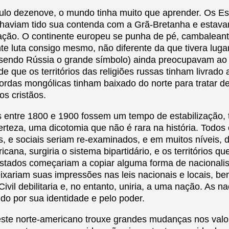
ulo dezenove, o mundo tinha muito que aprender. Os E
haviam tido sua contenda com a Grã-Bretanha e estava
ção. O continente europeu se punha de pé, cambaleante
te luta consigo mesmo, não diferente da que tivera lugar
(sendo Rússia o grande símbolo) ainda preocupavam ao
de que os territórios das religiões russas tinham livrado
ordas mongólicas tinham baixado do norte para tratar de
s cristãos.
s entre 1800 e 1900 fossem um tempo de estabilização
rteza, uma dicotomia que não é rara na história. Todos 
sos, e sociais seriam re-examinados, e em muitos níveis,
icana, surgiria o sistema bipartidário, e os territórios qu
stados começariam a copiar alguma forma de nacionali
ixariam suas impressões nas leis nacionais e locais, 
 Civil debilitaria e, no entanto, uniria, a uma nação. As 
do por sua identidade e pelo poder.
te norte-americano trouxe grandes mudanças nos valore