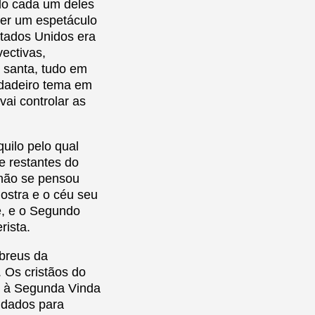
ndo cada um deles
ver um espetáculo
tados Unidos era
vectivas,
a santa, tudo em
rdadeiro tema em
ai controlar as
uilo pelo qual
e restantes do
 não se pensou
ostra e o céu seu
te, e o Segundo
rista.
breus da
 Os cristãos do
l à Segunda Vinda
udados para