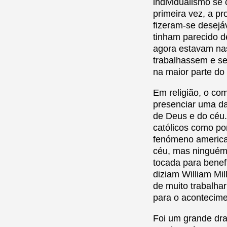
individualismo se
primeira vez, a pr
fizeram-se desejá
tinham parecido de
agora estavam nas
trabalhassem e se
na maior parte do
Em religião, o co
presenciar uma da
de Deus e do céu.
católicos como po
fenómeno american
céu, mas ninguém 
tocada para benef
diziam William Mi
de muito trabalha
para o acontecime
Foi um grande dra