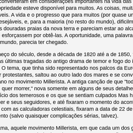
 converteram em considerações importantes na vida das
opriedade esteve disponível para muitos. As coisas, muit
veis. A vida e o progresso que para muitos (por quase u
sejáveis, e, para a maioria (no resto do mundo), dificil
 douradas praias da nova terra e pareciam estar ao al
 esforçassem por obtê-las. A oportunidade, uma palavr
 mundo, parecia ter chegado.
meço do século, desde a década de 1820 até a de 1850, 
s últimas tragadas do antigo drama de temor e fogo do
 O tema, que tinha sido representado nos palcos da Eur
r protestantes, saltou ao outro lado dos mares e se con
o no movimento Millerista. A antiga canção de que "to
quer morrer," nova somente em alguns de seus detalhes
ício dos temerosos e os que se sentiam culpados Mas h
ller e seus seguidores, e até fixaram o momento do aco
r com as calculadoras celestiais, fixaram a data de 22 d
nto (salvo quaisquer complicações sérias, talvez).
ma, aquele movimento Millerista, em que cada um dos 