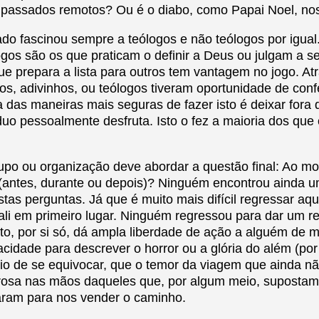
passados remotos? Ou é o diabo, como Papai Noel, no
do fascinou sempre a teólogos e não teólogos por igual.
logos são os que praticam o definir a Deus ou julgam a s
e prepara a lista para outros tem vantagem no jogo. Atr
os, adivinhos, ou teólogos tiveram oportunidade de confe
das maneiras mais seguras de fazer isto é deixar fora d
íduo pessoalmente desfruta. Isto o fez a maioria dos qu
rupo ou organização deve abordar a questão final: Ao mo
(antes, durante ou depois)? Ninguém encontrou ainda u
estas perguntas. Já que é muito mais difícil regressar aq
ali em primeiro lugar. Ninguém regressou para dar um re
ato, por si só, dá ampla liberdade de ação a alguém de me
cidade para descrever o horror ou a glória do além (po
eio de se equivocar, que o temor da viagem que ainda
osa nas mãos daqueles que, por algum meio, supostam
aram para nos vender o caminho.