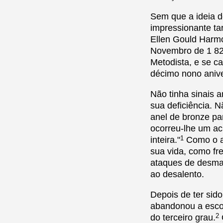
Sem que a ideia d
impressionante ta
Ellen Gould Harm
Novembro de 1 827
Metodista, e se c
décimo nono anive
Não tinha sinais 
sua deficiência.
anel de bronze par
ocorreu-lhe um ac
1
inteira."
Como o ap
sua vida, como fre
ataques de desmai
ao desalento.
Depois de ter sid
abandonou a escol
2
do terceiro grau.