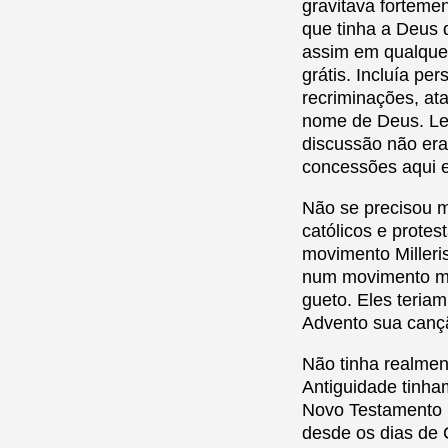
gravitava forteme
que tinha a Deus 
assim em qualquer
grátis. Incluía pe
recriminações, at
nome de Deus. Le
discussão não era
concessões aqui 
Não se precisou m
católicos e prote
movimento Milleri
num movimento mun
gueto. Eles teriam
Advento sua cançã
Não tinha realme
Antiguidade tinha
Novo Testamento 
desde os dias de 