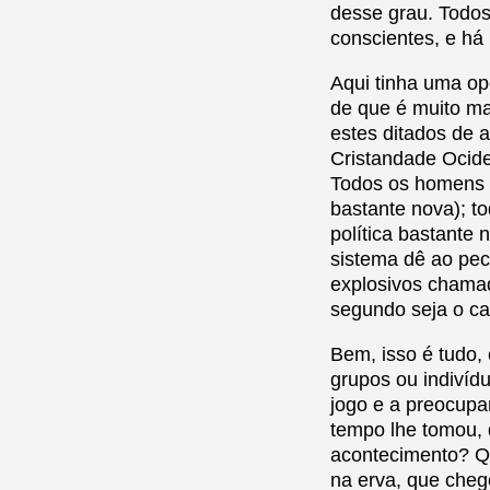
desse grau. Todo
conscientes, e há
Aqui tinha uma opo
de que é muito ma
estes ditados de 
Cristandade Ocide
Todos os homens s
bastante nova); t
política bastante 
sistema dê ao pe
explosivos chama
segundo seja o ca
Bem, isso é tudo,
grupos ou indivíd
jogo e a preocupa
tempo lhe tomou, 
acontecimento? Q
na erva, que che