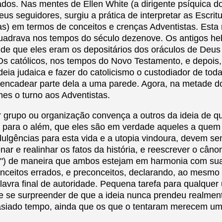
ados. Nas mentes de Ellen White (a dirigente psíquica 
eus seguidores, surgiu a prática de interpretar as Escri
ras) em termos de conceitos e crenças Adventistas. Esta
uadrava nos tempos do século dezenove. Os antigos he
 de que eles eram os depositários dos oráculos de Deus
 Os católicos, nos tempos do Novo Testamento, e depois
deia judaica e fazer do catolicismo o custodiador de tod
encadear parte dela a uma parede. Agora, na metade d
hes o turno aos Adventistas.
 grupo ou organização convença a outros da ideia de que
 para o além, que eles são em verdade aqueles a quem
dulgências para esta vida e a utopia vindoura, devem s
nar e realinhar os fatos da história, e reescrever o cânon
e") de maneira que ambos estejam em harmonia com sua
nceitos errados, e preconceitos, declarando, ao mesmo
alavra final de autoridade. Pequena tarefa para qualque
e se surpreender de que a ideia nunca prendeu realme
asiado tempo, ainda que os que o tentaram merecem um