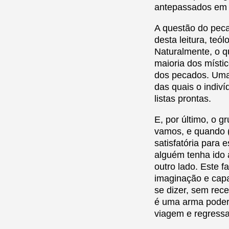
antepassados em 
A questão do peca
desta leitura, teó
Naturalmente, o qu
maioria dos místic
dos pecados. Uma 
das quais o indiv
listas prontas.
E, por último, o g
vamos, e quando 
satisfatória para 
alguém tenha ido 
outro lado. Este f
imaginação e capa
se dizer, sem rec
é uma arma poder
viagem e regress