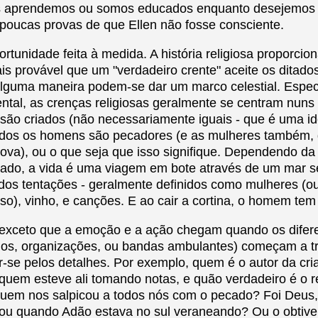
s aprendemos ou somos educados enquanto desejemos 
 poucas provas de que Ellen não fosse consciente.
rtunidade feita à medida. A história religiosa proporcio
is provável que um "verdadeiro crente" aceite os ditado
alguma maneira podem-se dar um marco celestial. Espe
ntal, as crenças religiosas geralmente se centram nuns
ão criados (não necessariamente iguais - que é uma ide
odos os homens são pecadores (e as mulheres também, q
nova), ou o que seja que isso signifique. Dependendo da
cado, a vida é uma viagem em bote através de um mar 
dos tentações - geralmente definidos como mulheres (o
so), vinho, e canções. E ao cair a cortina, o homem tem
 exceto que a emoção e a ação chegam quando os difer
uos, organizações, ou bandas ambulantes) começam a tr
r-se pelos detalhes. Por exemplo, quem é o autor da cri
quem esteve ali tomando notas, e quão verdadeiro é o r
uem nos salpicou a todos nós com o pecado? Foi Deus,
gou quando Adão estava no sul veraneando? Ou o obtiv