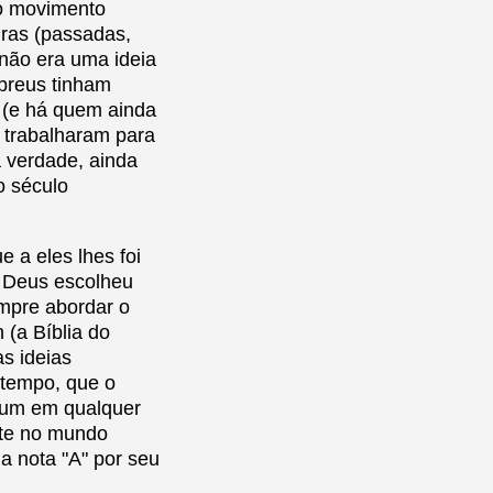
do movimento
turas (passadas,
 não era uma ideia
breus tinham
 (e há quem ainda
, trabalharam para
a verdade, ainda
o século
 a eles lhes foi
 Deus escolheu
empre abordar o
 (a Bíblia do
s ideias
 tempo, que o
r um em qualquer
nte no mundo
a nota "A" por seu