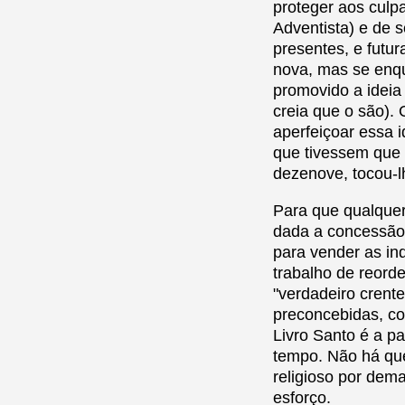
proteger aos culp
Adventista) e de s
presentes, e futu
nova, mas se enq
promovido a ideia
creia que o são).
aperfeiçoar essa i
que tivessem que 
dezenove, tocou-l
Para que qualquer
dada a concessão
para vender as in
trabalho de reorde
"verdadeiro crent
preconcebidas, co
Livro Santo é a p
tempo. Não há qu
religioso por dem
esforço.