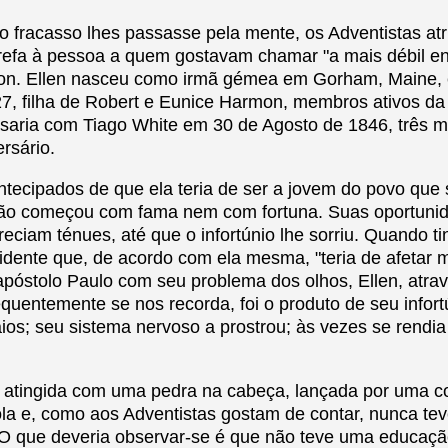
o fracasso lhes passasse pela mente, os Adventistas atr
refa à pessoa a quem gostavam chamar "a mais débil ent
on. Ellen nasceu como irmã gémea em Gorham, Maine,
, filha de Robert e Eunice Harmon, membros ativos da 
asaria com Tiago White em 30 de Agosto de 1846, três 
rsário.
antecipados de que ela teria de ser a jovem do povo que 
 Não começou com fama nem com fortuna. Suas oportunid
eciam ténues, até que o infortúnio lhe sorriu. Quando t
idente que, de acordo com ela mesma, "teria de afetar 
óstolo Paulo com seu problema dos olhos, Ellen, atrav
quentemente se nos recorda, foi o produto de seu infortún
os; seu sistema nervoso a prostrou; às vezes se rendi
o atingida com uma pedra na cabeça, lançada por uma co
a e, como aos Adventistas gostam de contar, nunca te
O que deveria observar-se é que não teve uma educaç