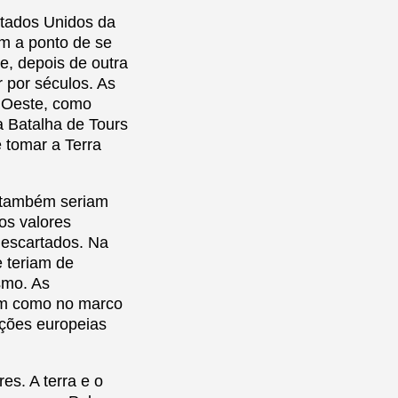
stados Unidos da
m a ponto de se
, depois de outra
 por séculos. As
 Oeste, como
 a Batalha de Tours
 tomar a Terra
, também seriam
os valores
 descartados. Na
e teriam de
smo. As
bem como no marco
nações europeias
s. A terra e o