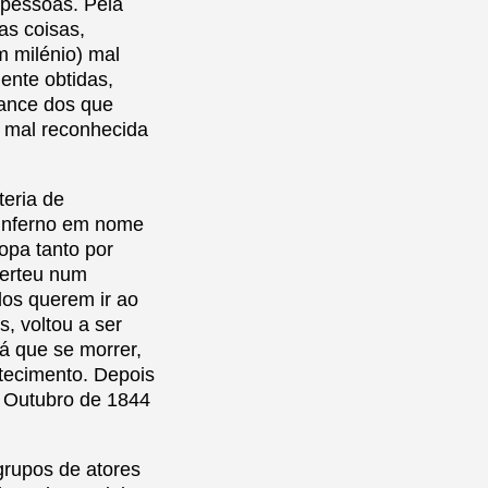
 pessoas. Pela
as coisas,
m milénio) mal
mente obtidas,
cance dos que
a mal reconhecida
teria de
 inferno em nome
opa tanto por
verteu num
dos querem ir ao
, voltou a ser
á que se morrer,
ntecimento. Depois
e Outubro de 1844
grupos de atores