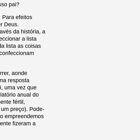
sso pai?
 Para efeitos
er Deus.
avés da história, a
ccionar a lista
a lista as coisas
e confeccionam
rrer, aonde
ma resposta
ui, uma vez que
latório anual do
nte fértil,
r um preço). Pode-
 não empreendemos
ente fizeram a