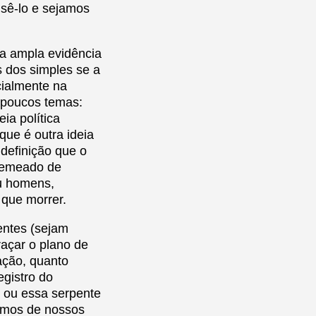
sê-lo e sejamos
na ampla evidência
s dos simples se a
cialmente na
 poucos temas:
ia política
ue é outra ideia
 definição que o
semeado de
u homens,
 que morrer.
entes (sejam
açar o plano de
ação, quanto
egistro do
 ou essa serpente
emos de nossos