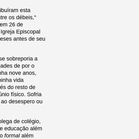
ibuíram esta
re os débeis,"
 em 26 de
Igreja Episcopal
meses antes de seu
se sobreporia a
ades de por o
inha nove anos,
minha vida
és do resto de
io físico. Sofria
a ao desespero ou
lega de colégio,
ve educação além
ão
formal
além