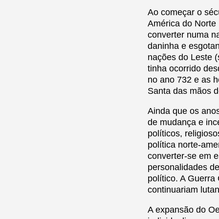
Ao começar o séc
América do Norte 
converter numa na
daninha e esgotan
nações do Leste 
tinha ocorrido des
no ano 732 e as h
Santa das mãos do
Ainda que os ano
de mudança e ince
políticos, religio
política norte-amer
converter-se em e
personalidades de
político. A Guerra
continuariam lutan
A expansão do Oes