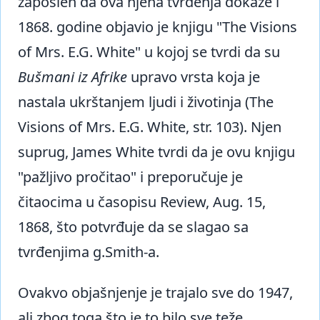
zaposlen da ova njena tvrđenja dokaže i
1868. godine objavio je knjigu "The Visions
of Mrs. E.G. White" u kojoj se tvrdi da su
Bušmani iz Afrike
upravo vrsta koja je
nastala ukrštanjem ljudi i životinja (The
Visions of Mrs. E.G. White, str. 103). Njen
suprug, James White tvrdi da je ovu knjigu
"pažljivo pročitao" i preporučuje je
čitaocima u časopisu Review, Aug. 15,
1868, što potvrđuje da se slagao sa
tvrđenjima g.Smith-a.
Ovakvo objašnjenje je trajalo sve do 1947,
ali zbog toga što je to bilo sve teže