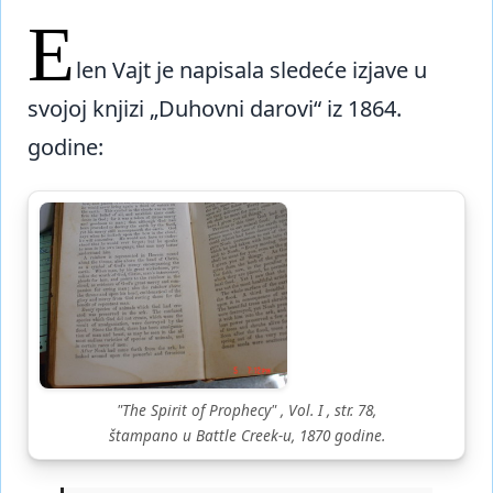
E
len Vajt je napisala sledeće izjave u
svojoj knjizi „Duhovni darovi“ iz 1864.
godine:
"
The Spirit of Prophecy
" , Vol. I , str. 78,
štampano u Battle Creek-u, 1870 godine.