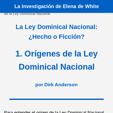
La
Investigación de Elena de White
Inicio
>
Libros
>
La Ley Dominical Nacional
>
1. Orígenes
de la Ley Dominical Nacional
La Ley Dominical Nacional:
¿Hecho o Ficción?
1. Orígenes de la Ley
Dominical Nacional
por Dirk Anderson
Para entender el origen de la Ley Dominical Nacional,