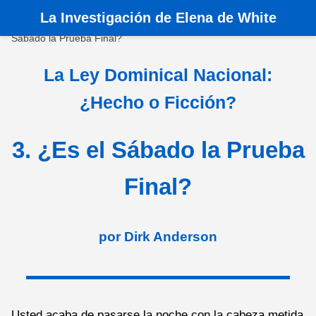
La
Investigación de Elena de White
Inicio
›
Libros
›
La Ley Dominical Nacional
›
3. ¿Es el
Sábado la Prueba Final?
La Ley Dominical Nacional:
¿Hecho o Ficción?
3. ¿Es el Sábado la Prueba
Final?
por Dirk Anderson
Usted acaba de pasarse la noche con la cabeza metida