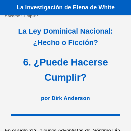
La
Investigación de Elena de White
Inicio
›
Libros
›
La Ley Dominical Nacional
›
6. ¿Puede
Hacerse Cumplir?
La Ley Dominical Nacional:
¿Hecho o Ficción?
6. ¿Puede Hacerse
Cumplir?
por Dirk Anderson
En el siglo XIX, algunos Adventistas del Séptimo Día