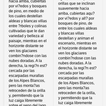
hacia arriba, cubiertas
orillas que se inclinan
por vi?edos y bosques
suavemente hacia
de pino, en medio de
arriba, cubiertas aqu?
los cuales destellan
por vi?edos y all? por
aldeas y blancas villas
bosques de pino, de
entre ?rboles y colinas
entre los cuales aldeas
cultivadas que le dan
y blancas villas
variedad y belleza al
destellan y animan el
paisaje, mientras en el
escenario, mientras en
horizonte distante se
el horizonte distante se
ven los glaciares
ven los glaciares
combin?ndose con las
combin?ndose con las
nubes doradas. A la
nubes doradas. A la
derecha, la regi?n est?
derecha, la regi?n est?
cercada por las
cercada por las
escarpadas murallas
escarpadas murallas
de los Alpes Blancos,
de los Alpes Blancos,
pero las monta?as
pero las monta?as
retroceden de la orilla
retroceden de la orilla,
y, permitiendo que la
y permitiendo que la
luz caiga libremente
luz caiga libremente
sobre el seno del lago