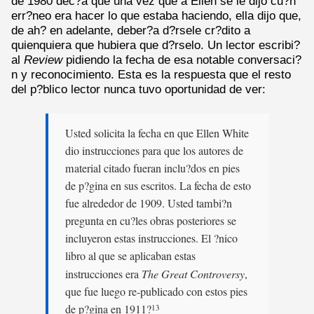
de 1980 dec?a que una vez que a Ellen se le dijo cu?n
err?neo era hacer lo que estaba haciendo, ella dijo que,
de ah? en adelante, deber?a d?rsele cr?dito a
quienquiera que hubiera que d?rselo. Un lector escribi?
al
Review
pidiendo la fecha de esa notable conversaci?
n y reconocimiento. Esta es la respuesta que el resto
del p?blico lector nunca tuvo oportunidad de ver:
Usted solicita la fecha en que Ellen White
dio instrucciones para que los autores de
material citado fueran inclu?dos en pies
de p?gina en sus escritos. La fecha de esto
fue alrededor de 1909. Usted tambi?n
pregunta en cu?les obras posteriores se
incluyeron estas instrucciones. El ?nico
libro al que se aplicaban estas
instrucciones era
The Great Controversy
,
que fue luego re-publicado con estos pies
de p?gina en 1911?
13