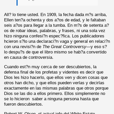
All? lo tiene usted. En 1909, la fecha dada m?s arriba,
Ellen ten?a ochenta y dos a?os de edad, y le faltaban
seis a?os para llegar a la tumba. En m?s de setenta a?
os de robar ideas, palabras, y frases, ni una sola vez
hizo ninguna confesi?n espec?fica. Los publicadores
hcieron s?lo una declaraci?n vaga y general en relaci?n
con una revisi?n de
The Great Controversy
—y eso s?
lo despu?s de que el libro mismo se hab?a convertido
en causa de controversia.
Cuando est?n muy cerca de ser descubiertos, la
defensa final de los profetas y videntes es decir que
Dios les hizo hacerlo, que ellos ven y dicen cosas que
otros han dicho, y que ellos pueden verlas y decirlas
exactamente en las mismas palabras que otros porque
Dios se las dio a ellos primero. Ellos simplemente no
se lo hicieron saber a ninguna persona hasta que
fueron descubiertos.
Robert W. Olson, el actual jefe del White Estate,