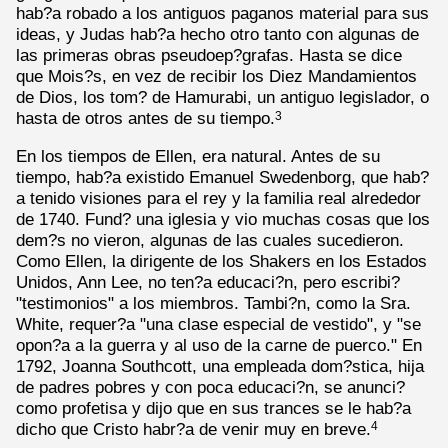
hab?a robado a los antiguos paganos material para sus
ideas, y Judas hab?a hecho otro tanto con algunas de
las primeras obras pseudoep?grafas. Hasta se dice
que Mois?s, en vez de recibir los Diez Mandamientos
de Dios, los tom? de Hamurabi, un antiguo legislador, o
hasta de otros antes de su tiempo.
3
En los tiempos de Ellen, era natural. Antes de su
tiempo, hab?a existido Emanuel Swedenborg, que hab?
a tenido visiones para el rey y la familia real alrededor
de 1740. Fund? una iglesia y vio muchas cosas que los
dem?s no vieron, algunas de las cuales sucedieron.
Como Ellen, la dirigente de los Shakers en los Estados
Unidos, Ann Lee, no ten?a educaci?n, pero escribi?
"testimonios" a los miembros. Tambi?n, como la Sra.
White, requer?a "una clase especial de vestido", y "se
opon?a a la guerra y al uso de la carne de puerco." En
1792, Joanna Southcott, una empleada dom?stica, hija
de padres pobres y con poca educaci?n, se anunci?
como profetisa y dijo que en sus trances se le hab?a
dicho que Cristo habr?a de venir muy en breve.
4