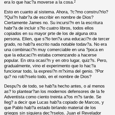
era lo que hac?a moverse a la cosa.
2
Esto en cuanto al sistema. Ahora, ?c?mo constru?rlo?
?Qui?n habr?a de escribir en nombre de Dios?
Ciertamente James no. Su incursi?n en la escritura
habr?a de incluir s?lo cuatro libros, todos ellos
copiados en su mayor prte de los de alguna otra
persona. Ellen, que s?lo ten?a una educaci?n de tercer
grado, no hab?a escrito nada notable todav?a. No era
una combinaci?n muy comerciable en una ?poca en
que la educaci?n estaba comenzando a hacerse
popular. En otra ocasi?n y en otro lugar, quiz?s. Pero,
gradualmente, vino el experimento que lo hac?a
funcionar todo, la expresi?n m?xima del genio. ?Por
qu? no rob?rselo todo, en el nombre de Dios?
Despu?s de todo, se hab?a hecho antes, o al menos
as? lo plantear?an los modernos defensores de la fe
Adventista como ciento treinta a?os m?s tarde. Se
lleg? a decir que Lucas hab?a copiado de Marcos, y
que Pablo hab?a estado birlando material de los
griegos sin siquiera dec?rselos. Juan el Revelador