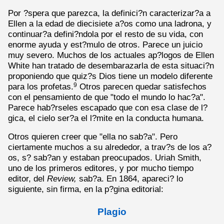
Por ?spera que parezca, la definici?n caracterizar?a a
Ellen a la edad de diecisiete a?os como una ladrona, y
continuar?a defini?ndola por el resto de su vida, con
enorme ayuda y est?mulo de otros. Parece un juicio
muy severo. Muchos de los actuales ap?logos de Ellen
White han tratado de desembarazarla de esta situaci?n
proponiendo que quiz?s Dios tiene un modelo diferente
para los profetas.
Otros parecen quedar satisfechos
9
con el pensamiento de que "todo el mundo lo hac?a".
Parece hab?rseles escapado que con esa clase de l?
gica, el cielo ser?a el l?mite en la conducta humana.
Otros quieren creer que "ella no sab?a". Pero
ciertamente muchos a su alrededor, a trav?s de los a?
os, s? sab?an y estaban preocupados. Uriah Smith,
uno de los primeros editores, y por mucho tiempo
editor, del
Review,
sab?a. En 1864, apareci? lo
siguiente, sin firma, en la p?gina editorial:
Plagio