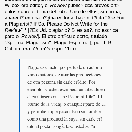
Wilcox era editor, el
Review
public? dos breves art?
culos sobre el tema del robo. Uno de ellos, sin firma,
apareci? en una p?gina editorial bajo el t?tulo "Are You
a Plagiarist? If So, Please Do Not Write for the
Review
"
[?Es Ud. plagiario? Si es as?, no escriba
11
para el
Review
]. El otro art?culo corto, titulado
"Spiritual Plagiarism" [Plagio Espiritual], por J. B.
Gallion, era a?n m?s espec?fico:
Plagio es el acto, por parte de un autor u
varios autores, de usar las producciones
de otra persona sin darle cr?dito. Por
ejemplo, si usted escribiera un art?culo en
el cual insertara "The Psalm of Life" [El
Salmo de la Vida], o cualquier parte de ?l,
y permitiera que pasara bajo su nombre
como una producci?n suya, sin darle cr?
dito al poeta Longfellow, usted ser?a