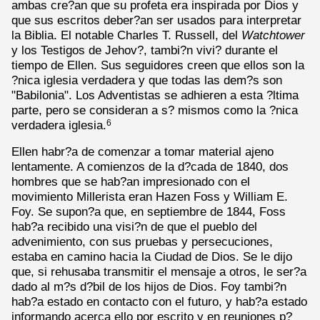
ambas cre?an que su profeta era inspirada por Dios y
que sus escritos deber?an ser usados para interpretar
la Biblia. El notable Charles T. Russell, del
Watchtower
y los Testigos de Jehov?, tambi?n vivi? durante el
tiempo de Ellen. Sus seguidores creen que ellos son la
?nica iglesia verdadera y que todas las dem?s son
"Babilonia". Los Adventistas se adhieren a esta ?ltima
parte, pero se consideran a s? mismos como la ?nica
verdadera iglesia.
6
Ellen habr?a de comenzar a tomar material ajeno
lentamente. A comienzos de la d?cada de 1840, dos
hombres que se hab?an impresionado con el
movimiento Millerista eran Hazen Foss y William E.
Foy. Se supon?a que, en septiembre de 1844, Foss
hab?a recibido una visi?n de que el pueblo del
advenimiento, con sus pruebas y persecuciones,
estaba en camino hacia la Ciudad de Dios. Se le dijo
que, si rehusaba transmitir el mensaje a otros, le ser?a
dado al m?s d?bil de los hijos de Dios. Foy tambi?n
hab?a estado en contacto con el futuro, y hab?a estado
informando acerca ello por escrito y en reuniones p?