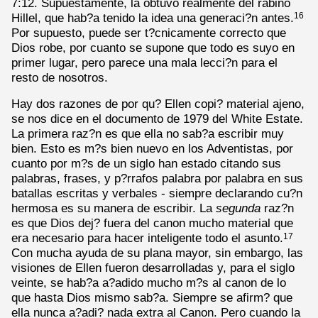
7:12. Supuestamente, la obtuvo realmente del rabino
Hillel, que hab?a tenido la idea una generaci?n antes.
16
Por supuesto, puede ser t?cnicamente correcto que
Dios robe, por cuanto se supone que todo es suyo en
primer lugar, pero parece una mala lecci?n para el
resto de nosotros.
Hay dos razones de por qu? Ellen copi? material ajeno,
se nos dice en el documento de 1979 del White Estate.
La primera raz?n es que ella no sab?a escribir muy
bien. Esto es m?s bien nuevo en los Adventistas, por
cuanto por m?s de un siglo han estado citando sus
palabras, frases, y p?rrafos palabra por palabra en sus
batallas escritas y verbales - siempre declarando cu?n
hermosa es su manera de escribir. La
segunda
raz?n
es que Dios dej? fuera del canon mucho material que
era necesario para hacer inteligente todo el asunto.
17
Con mucha ayuda de su plana mayor, sin embargo, las
visiones de Ellen fueron desarrolladas y, para el siglo
veinte, se hab?a a?adido mucho m?s al canon de lo
que hasta Dios mismo sab?a. Siempre se afirm? que
ella nunca a?adi? nada extra al Canon. Pero cuando la