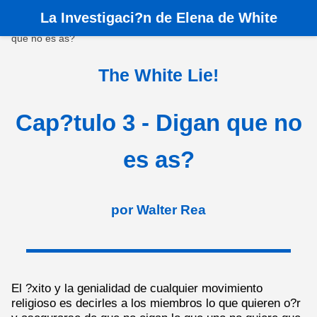
La
Investigaci?n de Elena de White
Inicio
›
Libros
›
La Mentira Blanca
›
Cap?tulo 3 - Digan
que no es as?
The White Lie!
Cap?tulo 3 - Digan que no
es as?
por Walter Rea
El ?xito y la genialidad de cualquier movimiento
religioso es decirles a los miembros lo que quieren o?r