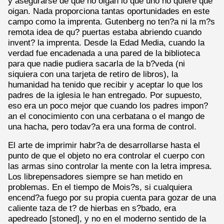
y asegurarse de que no oigan lo que uno no quiere que
oigan. Nada proporciona tantas oportunidades en este
campo como la imprenta. Gutenberg no ten?a ni la m?s
remota idea de qu? puertas estaba abriendo cuando
invent? la imprenta. Desde la Edad Media, cuando la
verdad fue encadenada a una pared de la biblioteca
para que nadie pudiera sacarla de la b?veda (ni
siquiera con una tarjeta de retiro de libros), la
humanidad ha tenido que recibir y aceptar lo que los
padres de la iglesia le han entregado. Por supuesto,
eso era un poco mejor que cuando los padres impon?
an el conocimiento con una cerbatana o el mango de
una hacha, pero todav?a era una forma de control.
El arte de imprimir habr?a de desarrollarse hasta el
punto de que el objeto no era controlar el cuerpo con
las armas sino controlar la mente con la letra impresa.
Los librepensadores siempre se han metido en
problemas. En el tiempo de Mois?s, si cualquiera
encend?a fuego por su propia cuenta para gozar de una
caliente taza de t? de hierbas en s?bado, era
apedreado [stoned], y no en el moderno sentido de la