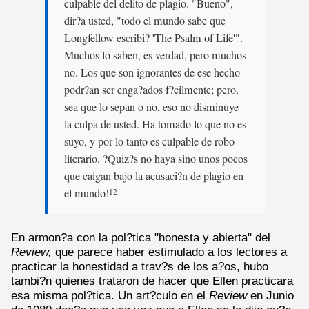
culpable del delito de plagio. "Bueno",
dir?a usted, "todo el mundo sabe que
Longfellow escribi? 'The Psalm of Life'".
Muchos lo saben, es verdad, pero muchos
no. Los que son ignorantes de ese hecho
podr?an ser enga?ados f?cilmente; pero,
sea que lo sepan o no, eso no disminuye
la culpa de usted. Ha tomado lo que no es
suyo, y por lo tanto es culpable de robo
literario. ?Quiz?s no haya sino unos pocos
que caigan bajo la acusaci?n de plagio en
el mundo!
12
En armon?a con la pol?tica "honesta y abierta" del
Review,
que parece haber estimulado a los lectores a
practicar la honestidad a trav?s de los a?os, hubo
tambi?n quienes trataron de hacer que Ellen practicara
esa misma pol?tica. Un art?culo en el
Review
en Junio