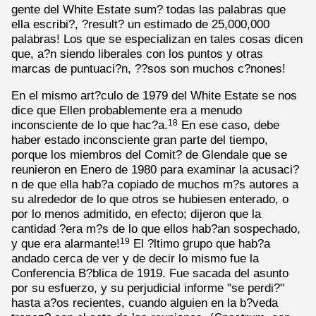
gente del White Estate sum? todas las palabras que
ella escribi?, ?result? un estimado de 25,000,000
palabras! Los que se especializan en tales cosas dicen
que, a?n siendo liberales con los puntos y otras
marcas de puntuaci?n, ??sos son muchos c?nones!
En el mismo art?culo de 1979 del White Estate se nos
dice que Ellen probablemente era a menudo
inconsciente de lo que hac?a.
En ese caso, debe
18
haber estado inconsciente gran parte del tiempo,
porque los miembros del Comit? de Glendale que se
reunieron en Enero de 1980 para examinar la acusaci?
n de que ella hab?a copiado de muchos m?s autores a
su alrededor de lo que otros se hubiesen enterado, o
por lo menos admitido, en efecto; dijeron que la
cantidad ?era m?s de lo que ellos hab?an sospechado,
y que era alarmante!
El ?ltimo grupo que hab?a
19
andado cerca de ver y de decir lo mismo fue la
Conferencia B?blica de 1919. Fue sacada del asunto
por su esfuerzo, y su perjudicial informe "se perdi?"
hasta a?os recientes, cuando alguien en la b?veda