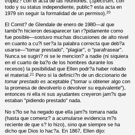
tropez? con el acta de las reuniones. (
Spectrum
, con
todo y su status independiente, public? esta acta en
1979 sin seguir la formalidad de un permiso).
20
El Comit? de Glendale de enero de 1980—al que
tambi?n hicieron desaparecer tan r?pidamente como
fue posible—sostuvo muchas discusiones de alto nivel
en cuanto a cu?l ser?a la palabra correcta que deb?a
usarse—"tomar prestado", "plagiar", o "parafrasear".
Nunca se sugiri? ni se le mencion? a nadie (ni siquiera
en el cuarto de ba?o de los hombres durante los
recesos) la posibilidad que Ellen podr?a haber robado
el material.
Pero si la definici?n de un diccionario de
21
tomar prestado
es
aceptable ("tomar u obtener algo con
la promesa de devolverlo o devolver su equivalente"),
entonces ni ella ni sus ayudantes creyeron jam?s que
estaban "pidiendo prestado" nada.
No s?lo se ha negado que ella jam?s tomara nada
(hasta que comenz? a acumularse evidencia m?s
reciente de que s? lo hizo), sino que siempre se ha
dicho que Dios lo hac?a. En 1867, Ellen dijo: