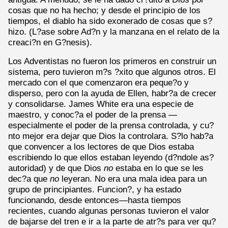
cosas que no ha hecho; y desde el principio de los
tiempos, el diablo ha sido exonerado de cosas que s?
hizo. (L?ase sobre Ad?n y la manzana en el relato de la
creaci?n en G?nesis).
Los Adventistas no fueron los primeros en construir un
sistema, pero tuvieron m?s ?xito que algunos otros. El
mercado con el que comenzaron era peque?o y
disperso, pero con la ayuda de Ellen, habr?a de crecer
y consolidarse. James White era una especie de
maestro, y conoc?a el poder de la prensa —
especialmente el poder de la prensa controlada, y cu?
nto mejor era dejar que Dios la controlara. S?lo hab?a
que convencer a los lectores de que Dios estaba
escribiendo lo que ellos estaban leyendo (d?ndole as?
autoridad) y de que Dios
no
estaba en lo que se les
dec?a que
no
leyeran. No era una mala idea para un
grupo de principiantes. Funcion?, y ha estado
funcionando, desde entonces—hasta tiempos
recientes, cuando algunas personas tuvieron el valor
de bajarse del tren e ir a la parte de atr?s para ver qu?