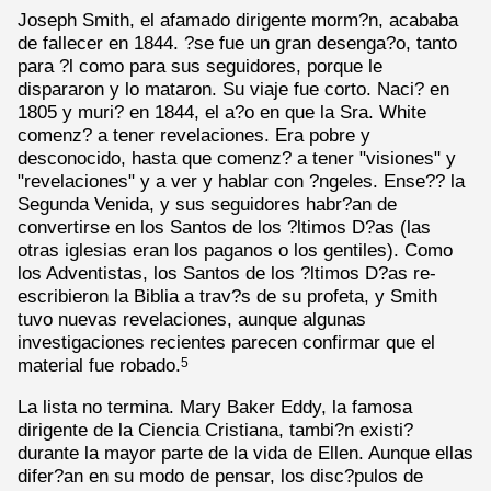
Joseph Smith, el afamado dirigente morm?n, acababa
de fallecer en 1844. ?se fue un gran desenga?o, tanto
para ?l como para sus seguidores, porque le
dispararon y lo mataron. Su viaje fue corto. Naci? en
1805 y muri? en 1844, el a?o en que la Sra. White
comenz? a tener revelaciones. Era pobre y
desconocido, hasta que comenz? a tener "visiones" y
"revelaciones" y a ver y hablar con ?ngeles. Ense?? la
Segunda Venida, y sus seguidores habr?an de
convertirse en los Santos de los ?ltimos D?as (las
otras iglesias eran los paganos o los gentiles). Como
los Adventistas, los Santos de los ?ltimos D?as re-
escribieron la Biblia a trav?s de su profeta, y Smith
tuvo nuevas revelaciones, aunque algunas
investigaciones recientes parecen confirmar que el
material fue robado.
5
La lista no termina. Mary Baker Eddy, la famosa
dirigente de la Ciencia Cristiana, tambi?n existi?
durante la mayor parte de la vida de Ellen. Aunque ellas
difer?an en su modo de pensar, los disc?pulos de