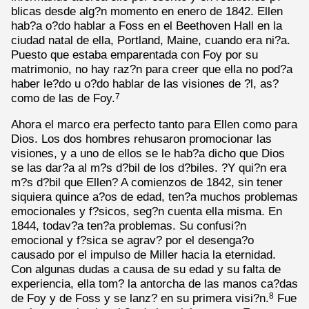
blicas desde alg?n momento en enero de 1842. Ellen
hab?a o?do hablar a Foss en el Beethoven Hall en la
ciudad natal de ella, Portland, Maine, cuando era ni?a.
Puesto que estaba emparentada con Foy por su
matrimonio, no hay raz?n para creer que ella no pod?a
haber le?do u o?do hablar de las visiones de ?l, as?
como de las de Foy.
7
Ahora el marco era perfecto tanto para Ellen como para
Dios. Los dos hombres rehusaron promocionar las
visiones, y a uno de ellos se le hab?a dicho que Dios
se las dar?a al m?s d?bil de los d?biles. ?Y qui?n era
m?s d?bil que Ellen? A comienzos de 1842, sin tener
siquiera quince a?os de edad, ten?a muchos problemas
emocionales y f?sicos, seg?n cuenta ella misma. En
1844, todav?a ten?a problemas. Su confusi?n
emocional y f?sica se agrav? por el desenga?o
causado por el impulso de Miller hacia la eternidad.
Con algunas dudas a causa de su edad y su falta de
experiencia, ella tom? la antorcha de las manos ca?das
de Foy y de Foss y se lanz? en su primera visi?n.
Fue
8