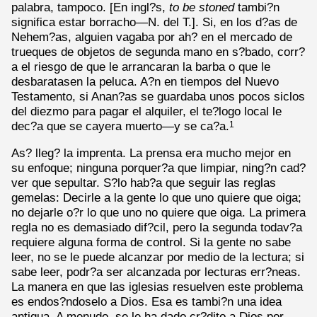
palabra, tampoco. [En ingl?s,
to be
stoned
tambi?n
significa estar borracho—N. del T.]. Si, en los d?as de
Nehem?as, alguien vagaba por ah? en el mercado de
trueques de objetos de segunda mano en s?bado, corr?
a el riesgo de que le arrancaran la barba o que le
desbaratasen la peluca. A?n en tiempos del Nuevo
Testamento, si Anan?as se guardaba unos pocos siclos
del diezmo para pagar el alquiler, el te?logo local le
dec?a que se cayera muerto—y se ca?a.
1
As? lleg? la imprenta. La prensa era mucho mejor en
su enfoque; ninguna porquer?a que limpiar, ning?n cad?
ver que sepultar. S?lo hab?a que seguir las reglas
gemelas: Decirle a la gente lo que uno quiere que oiga;
no dejarle o?r lo que uno no quiere que oiga. La primera
regla no es demasiado dif?cil, pero la segunda todav?a
requiere alguna forma de control. Si la gente no sabe
leer, no se le puede alcanzar por medio de la lectura; si
sabe leer, podr?a ser alcanzada por lecturas err?neas.
La manera en que las iglesias resuelven este problema
es endos?ndoselo a Dios. Esa es tambi?n una idea
antigua. A menudo, se le ha dado cr?dito a Dios por