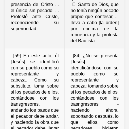
presencia de Cristo ...
El Santo de Dios, que
el único sin pecado. ...
no tenía ningún pecado
Protestó ante Cristo,
propio que confesar, ...
reconociendo su
lleva a cabo [la orden]
superioridad.
por encima de la
renuencia y la protesta
del Bautista.
[59] En este acto, él
[84] ¿No se presenta
[Jesús] se identificó
[Jesús] ...
con su pueblo como su
identificándose con su
representante y
pueblo como su
cabeza. Como su
representante y
substituto, toma sobre
cabeza; tomando sobre
sí los pecados de ellos,
sí los pecados de ellos,
contándose con los
contándose con los
transgresores,
trasngresores -
andando los pasos que
haciendo ahora,
el pecador debe andar,
soportando después, lo
y haciendo la obra que
que ellos, como
el pecador debe llevar
pecadores, hicieron