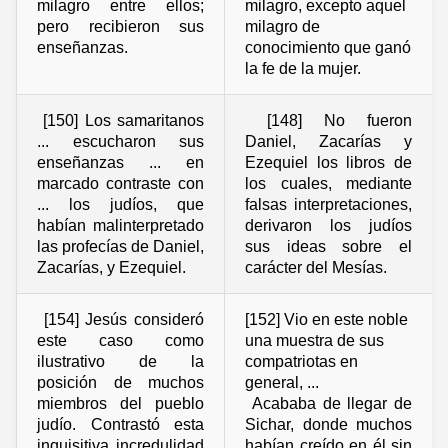
milagro entre ellos;
milagro, excepto aquel
pero recibieron sus
milagro de
enseñanzas.
conocimiento que ganó
la fe de la mujer.
[150] Los samaritanos
[148] No fueron
... escucharon sus
Daniel, Zacarías y
enseñanzas ... en
Ezequiel los libros de
marcado contraste con
los cuales, mediante
... los judíos, que
falsas interpretaciones,
habían malinterpretado
derivaron los judíos
las profecías de Daniel,
sus ideas sobre el
Zacarías, y Ezequiel.
carácter del Mesías.
[154] Jesús consideró
[152] Vio en este noble
este caso como
una muestra de sus
ilustrativo de la
compatriotas en
posición de muchos
general, ...
miembros del pueblo
Acababa de llegar de
judío. Contrastó esta
Sichar, donde muchos
inquisitiva incredulidad
habían creído en él sin