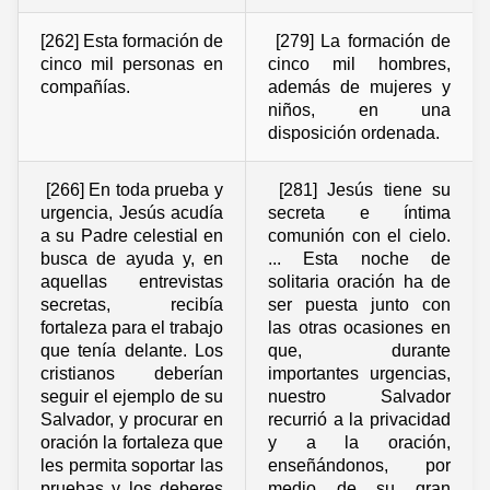
[262] Esta formación de
[279] La formación de
cinco mil personas en
cinco mil hombres,
compañías.
además de mujeres y
niños, en una
disposición ordenada.
[266] En toda prueba y
[281] Jesús tiene su
urgencia, Jesús acudía
secreta e íntima
a su Padre celestial en
comunión con el cielo.
busca de ayuda y, en
... Esta noche de
aquellas entrevistas
solitaria oración ha de
secretas, recibía
ser puesta junto con
fortaleza para el trabajo
las otras ocasiones en
que tenía delante. Los
que, durante
cristianos deberían
importantes urgencias,
seguir el ejemplo de su
nuestro Salvador
Salvador, y procurar en
recurrió a la privacidad
oración la fortaleza que
y a la oración,
les permita soportar las
enseñándonos, por
pruebas y los deberes
medio de su gran