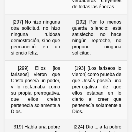
verdaderos creyentes
de todas las épocas.
[297] No hizo ninguna
[192] Por lo menos
otra solicitud, no hizo
guarda silencio; está
ninguna ruidosa
satisfecho; no hace
demostración, sino que
ningún reproche, no
permaneció en un
propone ninguna
silencio feliz.
solicitud.
[299] Ellos [los
[193] [Los fariseos lo
fariseos] vieron que
vieron] como prueba de
Cristo poseía un poder,
que Jesús poseía una
y lo reclamaba como
prerrogativa de que
su propia prerrogativa,
ellos estaban en lo
que ellos creían
cierto al creer que
pertenecía solamente a
pertenecía solamente a
Dios.
Dios.
[319] Había una pobre
[224] Dio ... a la pobre