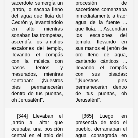
sacerdote sumergía un
procesión de
jarrón, lo sacaba lleno
sacerdotes comenzaba
del agua que fluía del
inmediatamente a traer
Cedrón y, levantándolo
agua de la fuente ...
en alto mientras
que fluía. ... Ascendían
sonaban las trompetas,
los escalones del
ascendía los amplios
templo, llevando en
escalones del templo,
sus manos el jarrón de
llevando el compás
oro lleno de agua,
con la música con
cantando cánticos ...
pasos lentos y
llevando el compás
mesurados, mientras
con sus pisadas:
cantaban: "¡Nuestros
"¡Nuestros pies
pies permanecerán
permanecerán dentro
dentro de tus puertas,
de tus puertas, oh
oh Jerusalén!".
Jerusalén!".
[344] Llevaban el
[365] Luego, en
jarrón al altar que
presencia de todo el
ocupaba una posición
pueblo, derramaban el
central en el atrio del
agua consagrada en