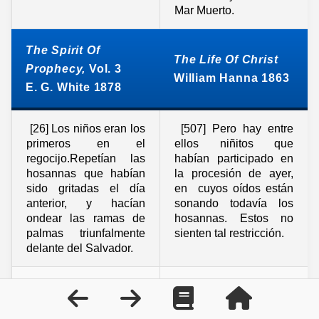
Mar Muerto.
The Spirit Of
The Life Of Christ
Prophecy,
Vol. 3
William Hanna 1863
E. G. White 1878
[26] Los niños eran los
[507] Pero hay entre
primeros en el
ellos niñitos que
regocijo.Repetían las
habían participado en
hosannas que habían
la procesión de ayer,
sido gritadas el día
en cuyos oídos están
anterior, y hacían
sonando todavía los
ondear las ramas de
hosannas. Estos no
palmas triunfalmente
sienten tal restricción.
delante del Salvador.
[27] [Jesús] nunca
[506] Había hecho
antes había asumido
muchos milagros antes
una autoridad real
en Jerusalén, pero