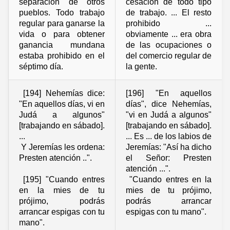
separación de otros
cesación de todo tipo
pueblos. Todo trabajo
de trabajo. ... El resto
regular para ganarse la
prohibido ...
vida o para obtener
obviamente ... era obra
ganancia mundana
de las ocupaciones o
estaba prohibido en el
del comercio regular de
séptimo día.
la gente.
[194] Nehemías dice:
[196] "En aquellos
"En aquellos días, vi en
días", dice Nehemías,
Judá a algunos"
"vi en Judá a algunos"
[trabajando en sábado].
[trabajando en sábado].
...
... Es ... de los labios de
Y Jeremías les ordena:
Jeremías: "Así ha dicho
Presten atención ..".
el Señor: Presten
atención ...".
[195] "Cuando entres
"Cuando entres en la
en la mies de tu
mies de tu prójimo,
prójimo, podrás
podrás arrancar
arrancar espigas con tu
espigas con tu mano".
mano".