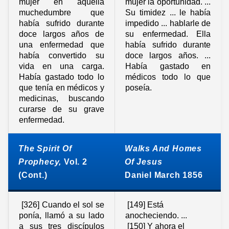
mujer en aquella
mujer la oportunidad. ...
muchedumbre que
Su timidez ... le había
había sufrido durante
impedido ... hablarle de
doce largos años de
su enfermedad. Ella
una enfermedad que
había sufrido durante
había convertido su
doce largos años. ...
vida en una carga.
Había gastado en
Había gastado todo lo
médicos todo lo que
que tenía en médicos y
poseía.
medicinas, buscando
curarse de su grave
enfermedad.
The Spirit Of
Walks And Homes
Prophecy,
Vol. 2
Of Jesus
(Cont.)
Daniel March 1856
[326] Cuando el sol se
[149] Está
ponía, llamó a su lado
anocheciendo. ...
a sus tres discípulos
[150] Y ahora el