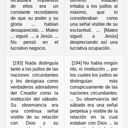
recaudara impuestos
dominio estaban
de ellos era un
irritaba a los judíos al
constante recordatorio
máximo, que lo
de que su poder y su
consideraban como
gloria ... habían
una señal visible de su
desaparecido. ... Mateo
esclavitud. ... [Mateo
... siguió ... a Jesús. ...
siguió a Jesús]
No pensó en el
despreciando así una
lucrativo negocio.
lucrativa ocupación.
[193] Nada distinguía
[194] No había ningún
tanto a los judíos de las
rito, ni institución ... por
naciones circundantes
los cuales los judíos se
y les designaa como
distinguían más
verdaderos adoradores
conspicuamente de las
del Creador como la
naciones circundantes.
institución del sábado.
... Su observancia del
Su observancia era
sábado era una señal
una continua señal
perpetua y visible de la
visible de su relación
relación en la cual
con Dios y su
estaban con Dios ... la