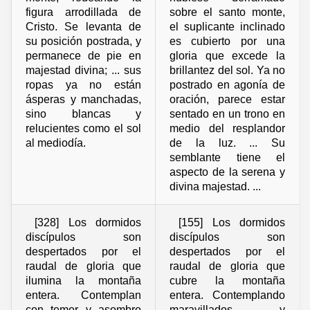
figura arrodillada de
sobre el santo monte,
Cristo. Se levanta de
el suplicante inclinado
su posición postrada, y
es cubierto por una
permanece de pie en
gloria que excede la
majestad divina; ... sus
brillantez del sol. Ya no
ropas ya no están
postrado en agonía de
ásperas y manchadas,
oración, parece estar
sino blancas y
sentado en un trono en
relucientes como el sol
medio del resplandor
al mediodía.
de la luz. ... Su
semblante tiene el
aspecto de la serena y
divina majestad. ...
[328] Los dormidos
[155] Los dormidos
discípulos son
discípulos son
despertados por el
despertados por el
raudal de gloria que
raudal de gloria que
ilumina la montaña
cubre la montaña
entera. Contemplan
entera. Contemplando
con temor y asombro
maravillados y