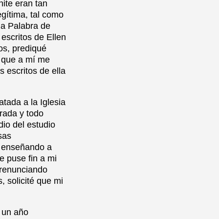
ite eran tan
gítima, tal como
 la Palabra de
escritos de Ellen
os, prediqué
o que a mí me
 escritos de ella
tada a la Iglesia
irada y todo
dio del estudio
sas
r enseñando a
e puse fin a mi
 renunciando
 solicité que mi
é un año