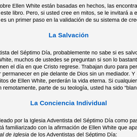
sobre Ellen White están basadas en hechos, las encontr
ste libro. Pero, si usted cree en mitos, se le invitará a 
 es un primer paso en la validación de su sistema de cre
La Salvación
tista del Séptimo Día, probablemente no sabe si es salvo
 White, muchos de ustedes se preguntan si son lo bastan
men el día en que Cristo regrese. Trabajan duro para pe
r permanecer en pie delante de Dios sin un mediador. Y 
itos de Ellen White, perderán la vida eterna. Si cualquie
n remotamente, parte de su teología, usted ha sido "bla
La Conciencia Individual
leado por la Iglesia Adventista del Séptimo Día como pa
á familiarizado con la afirmación de Ellen White que ap
l de Iglesia
de los Adventistas del Séptimo Día: