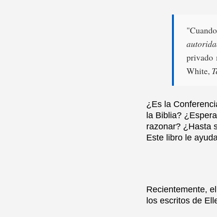
"Cuando 
autorida
privado 
White,
T
¿Es la Conferenc
la Biblia? ¿Esper
razonar? ¿Hasta s
Este libro le ayud
Recientemente, el
los escritos de El