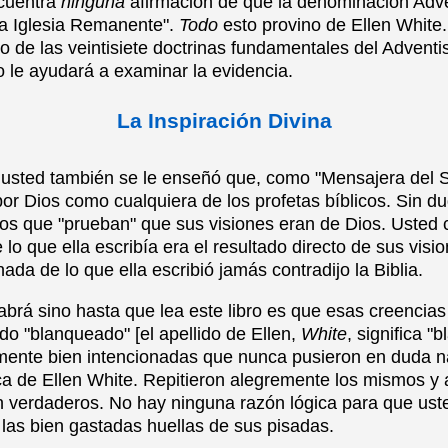
ncuentra
ninguna
afirmación de que la denominación Adve
a Iglesia Remanente".
Todo
esto provino de Ellen White
to de las veintisiete doctrinas fundamentales del Adven
ro le ayudará a examinar la evidencia.
La Inspiración Divina
usted también se le enseñó que, como "Mensajera del S
por Dios como cualquiera de los profetas bíblicos. Sin du
os que "prueban" que sus visiones eran de Dios. Usted 
o que ella escribía era el resultado directo de sus visi
nada de lo que ella escribió jamás contradijo la Biblia.
abrá sino hasta que lea este libro es que esas creencias
do "blanqueado" [el apellido de Ellen,
White
, significa "
ente bien intencionadas que nunca pusieron en duda n
ca de Ellen White. Repitieron alegremente los mismos y 
 verdaderos. No hay ninguna razón lógica para que us
las bien gastadas huellas de sus pisadas.