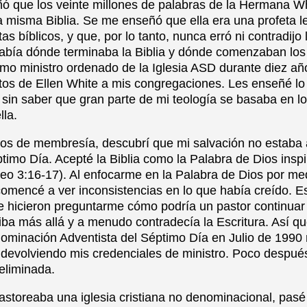
 que los veinte millones de palabras de la Hermana Wh
a misma Biblia. Se me enseñó que ella era una profeta le
tas bíblicos, y que, por lo tanto, nunca erró ni contradijo
abía dónde terminaba la Biblia y dónde comenzaban los 
omo ministro ordenado de la Iglesia ASD durante diez añ
ritos de Ellen White a mis congregaciones. Les enseñé l
in saber que gran parte de mi teología se basaba en los
lla.
s de membresía, descubrí que mi salvación no estaba a
timo Día. Acepté la Biblia como la Palabra de Dios insp
teo 3:16-17). Al enfocarme en la Palabra de Dios por me
 comencé a ver inconsistencias en lo que había creído. E
e hicieron preguntarme cómo podría un pastor continua
iba más allá y a menudo contradecía la Escritura. Así qu
ominación Adventista del Séptimo Día en Julio de 1990
 devolviendo mis credenciales de ministro. Poco después,
eliminada.
astoreaba una iglesia cristiana no denominacional, pas