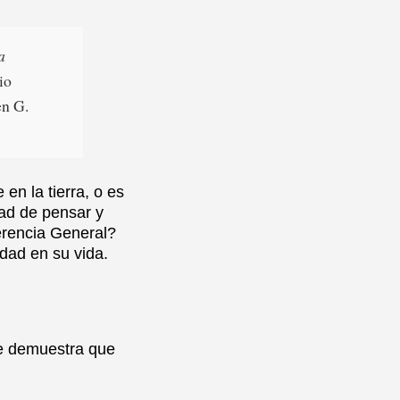
a
io
en G.
en la tierra, o es
ad de pensar y
erencia General?
idad en su vida.
ue demuestra que