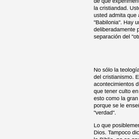
de que experimenta
la cristiandad. U
usted admita que 
"Babilonia". Hay u
deliberadamente po
separación del "ot
No sólo la teologí
del cristianismo. 
acontecimientos de
que tener culto e
esto como la gran 
porque se le ense
"verdad".
Lo que posiblement
Dios. Tampoco dice