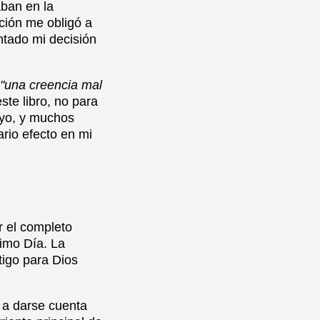
aban en la
ación me obligó a
ntado mi decisión
"una creencia mal
este libro, no para
 yo, y muchos
rio efecto en mi
r el completo
timo Día. La
tigo para Dios
á a darse cuenta