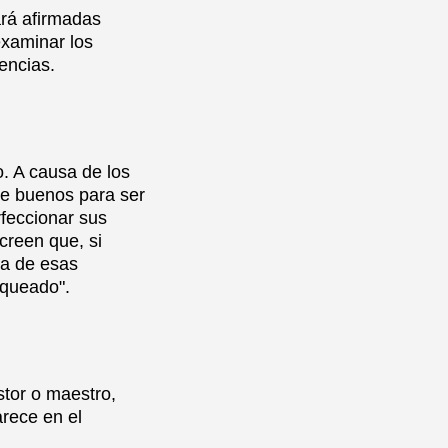
ará afirmadas
examinar los
encias.
. A causa de los
te buenos para ser
rfeccionar sus
creen que, si
ra de esas
nqueado".
stor o maestro,
arece en el