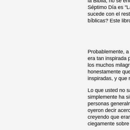
la Biblia, no se e
Séptimo Día es "L
sucede con el res
bíblicas? Este lib
Probablemente, a 
era tan inspirada 
los muchos milagr
honestamente que l
inspiradas, y que 
Lo que usted no s
simplemente ha si
personas generalm
oyeron decir acer
creyendo que eran
ciegamente sobre 