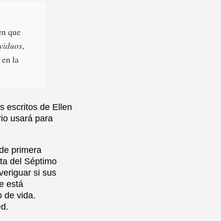
en que
ividuos
,
 en la
s escritos de Ellen
rio usará para
 de primera
sta del Séptimo
veriguar si sus
e está
 de vida.
ed.