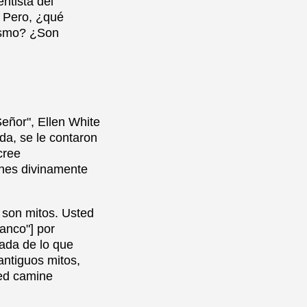
ntista del
. Pero, ¿qué
tismo? ¿Son
eñor", Ellen White
da, se le contaron
cree
ones divinamente
 son mitos. Usted
blanco"] por
ada de lo que
antiguos mitos,
ted camine