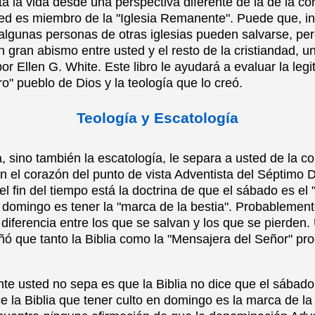
 la vida desde una perspectiva diferente de la de la cor
sted es miembro de la "Iglesia Remanente". Puede que, in
algunas personas de otras iglesias pueden salvarse, per
n gran abismo entre usted y el resto de la cristiandad, 
r Ellen G. White. Este libro le ayudará a evaluar la leg
ro" pueblo de Dios y la teología que lo creó.
Teología y Escatología
a, sino también la escatología, le separa a usted de la cor
En el corazón del punto de vista Adventista del Séptimo D
l fin del tiempo está la doctrina de que el sábado es el "
n domingo es tener la "marca de la bestia". Probablement
diferencia entre los que se salvan y los que se pierden.
ñó que tanto la Biblia como la "Mensajera del Señor" pr
e usted no sepa es que la Biblia no dice que el sábado 
 la Biblia que tener culto en domingo es la marca de la 