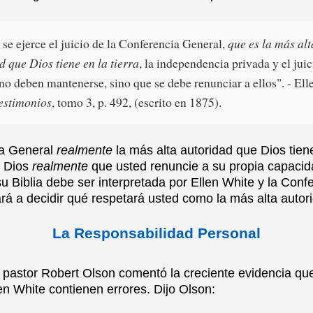
se ejerce el juicio de la Conferencia General,
que es la más alt
d que Dios tiene en la tierra
, la independencia privada y el juic
no deben mantenerse, sino que se debe renunciar a ellos". - Ell
estimonios
, tomo 3, p. 492, (escrito en 1875).
ia General
realmente
la más alta autoridad que Dios tiene 
a Dios
realmente
que usted renuncie a su propia capacid
u Biblia debe ser interpretada por Ellen White y la Conf
ará a decidir qué respetará usted como la más alta autor
La Responsabilidad Personal
 pastor Robert Olson comentó la creciente evidencia q
len White contienen errores. Dijo Olson: