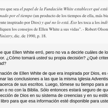
reo que sea
el papel de la Fundación White establecer qué está
nado por el tiempo
(un producto de los tiempos de ella, más bi
nte inspirado por Dios)
y qué no lo está
.
Eso
les toca a los
ind
liquen los consejos de Ellen White a sus vidas". - Robert Olson
inistry
, dic. de 1990, p. 18.
e que Ellen White erró, pero no va a decirle cuáles de lo
rror. ¿Cómo tomará
usted
su propia decisión? ¿Qué crite
dad?
mación de Ellen White de que era inspirada por Dios, es
nar las conclusiones a las que la misma Iglesia Adventi
 acerca de sus escritos. Luego, tómese su tiempo para a
an o no con la Biblia. Sólo entonces estará seguro de qu
ección de Dios en su sistema de creencias y en su estilo
 libro para que esa información esté disponible para ust