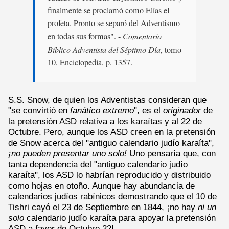
finalmente se proclamó como Elías el
profeta. Pronto se separó del Adventismo
en todas sus formas". -
Comentario
Bíblico Adventista del Séptimo Día
, tomo
10, Enciclopedia, p. 1357.
S.S. Snow, de quien los Adventistas consideran que
"se convirtió en
fanático extremo
", es el
originador
de
la pretensión ASD relativa a los karaítas y al 22 de
Octubre. Pero, aunque los ASD creen en la pretensión
de Snow acerca del "antiguo calendario judío karaíta",
¡no pueden presentar uno solo!
Uno pensaría que, con
tanta dependencia del "antiguo calendario judío
karaíta", los ASD lo habrían reproducido y distribuido
como hojas en otoño. Aunque hay abundancia de
calendarios judíos rabínicos demostrando que el 10 de
Tishri cayó el 23 de Septiembre en 1844, ¡no hay
ni un
solo
calendario judío karaíta para apoyar la pretensión
ASD a favor de Octubre 22!