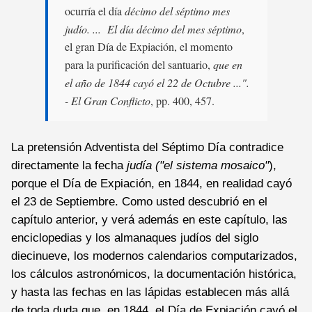
ocurría el día
décimo del séptimo mes
judío. ... El día décimo del mes séptimo
,
el gran Día de Expiación, el momento
para la purificación del santuario,
que en
el año de 1844 cayó el 22 de Octubre ...".
- El Gran Conflicto
, pp. 400, 457.
La pretensión Adventista del Séptimo Día contradice
directamente la fecha
judía ("el sistema mosaico"
),
porque el Día de Expiación, en 1844, en realidad cayó
el 23 de Septiembre. Como usted descubrió en el
capítulo anterior, y verá además en este capítulo, las
enciclopedias y los almanaques judíos del siglo
diecinueve, los modernos calendarios computarizados,
los cálculos astronómicos, la documentación histórica,
y hasta las fechas en las lápidas establecen más allá
de toda duda que, en 1844, el Día de Expiación cayó el