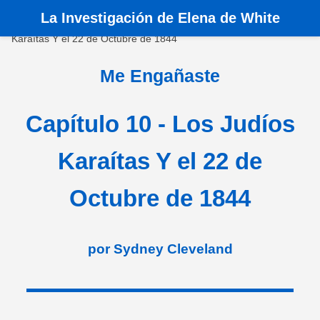
La
Investigación de Elena de White
Inicio
>
Libros
>
Me Engañaste
>
Capítulo 10 - Los Judíos
Karaítas Y el 22 de Octubre de 1844
Me Engañaste
Capítulo 10 - Los Judíos
Karaítas Y el 22 de
Octubre de 1844
por Sydney Cleveland