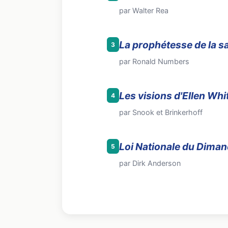
par Walter Rea
La prophétesse de la s
3
par Ronald Numbers
Les visions d'Ellen Whi
4
par Snook et Brinkerhoff
Loi Nationale du Dimanc
5
par Dirk Anderson