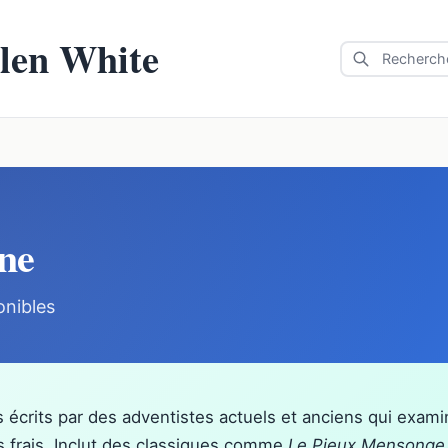
llen White
ne
onibles
s écrits par des adventistes actuels et anciens qui exami
ns frais. Inclut des classiques comme
Le Pieux Mensonge