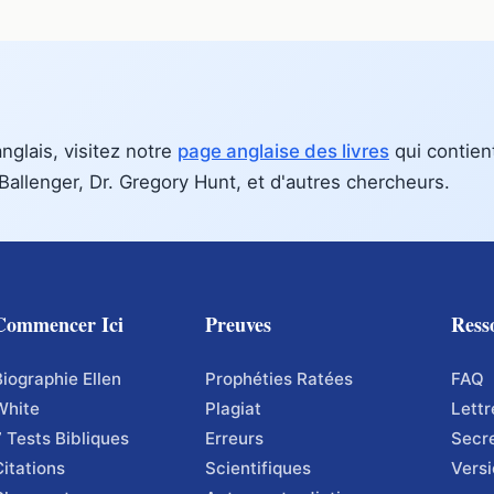
anglais, visitez notre
page anglaise des livres
qui contien
Ballenger, Dr. Gregory Hunt, et d'autres chercheurs.
Commencer Ici
Preuves
Ress
Biographie Ellen
Prophéties Ratées
FAQ
White
Plagiat
Lettr
7 Tests Bibliques
Erreurs
Secr
Citations
Scientifiques
Versi