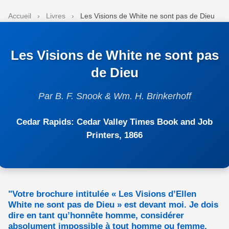
Accueil
›
Livres
›
Les Visions de White ne sont pas de Dieu
Les Visions de White ne sont pas
de Dieu
Par B. F. Snook & Wm. H. Brinkerhoff
Cedar Rapids: Cedar Valley Times Book and Job
Printers, 1866
"Votre brochure intitulée « Les Visions d’Ellen
White ne sont pas de Dieu » est devant moi. Je dois
dire en tant qu’honnête homme, considérer
absolument impossible à tout homme ou femme,