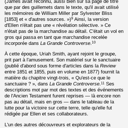
(James avait reconnu, aussi bien sur sa page de titre
que par des guillemets dans le texte, qu'il avait utilisé
les mémoires de William Miller par Sylvester Bliss
[1853] et « d'autres sources. »)
Ainsi, la version
9
d'Ellen n'était pas une « révélation sélective. » Ce
n'était pas de la marchandise au détail. C'était un vol en
gros qui passa en tant que marchandise recelée
incorporée dans
La Grande Controverse
.
10
À cette époque, Uriah Smith, ayant rejoint le groupe,
prit part à l'amusement. Son matériel sur le sanctuaire
(publié d'abord sous forme d'articles dans la
Review
entre 1851 et 1855, puis en volume en 1877) fournit la
matière du chapitre vingt-trois, « Qu'est-ce que le
sanctuaire ? », dans
La Grande Controverse
.
Ses
11
descriptions mot par mot des textes et des événements
de l'Ancien Testament furent reprises — là encore non
pas au détail, mais en gros — dans le tableau de la
lutte pour la victoire sur cette terre, telle qu'elle fut
rédigée par Ellen et ses collaborateurs.
L'un des autres découvreurs et explorateurs de la