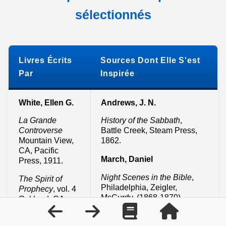
sélectionnés
Livres Écrits
Sources Dont Elle S'est
Par
Inspirée
White, Ellen G.
Andrews, J. N.
La Grande
History of the Sabbath
,
Controverse
Battle Creek, Steam Press,
Mountain View,
1862.
CA, Pacific
March, Daniel
Press, 1911.
Night Scenes in the Bible
,
The Spirit of
Philadelphia, Zeigler,
Prophecy
, vol. 4
McCurdy, (1868-1870).
Oakland, CA,
Pacific Press,
Walks and Homes of Jesus
,
1884.
Philadelphia, Presbyterian