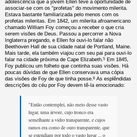
adolescência que a jovem Ellen teve a oportunidade de
associar-se com os "profetas" do movimento milerita.
Estava bastante familiarizada pelo menos com os
profetas mileritas. Em 1842, um milerita afroamericano
chamado William Foy começou a receber o que cria
serem visões de Deus. Passou a percorrer a Nova
Inglaterra pregando, e Ellen foi ouvi-lo falar não
Beethoven Hall de sua cidade natal de Portland, Maine.
Mais tarde, ela também viajou com seu pai para ouvi-lo
falar na cidade próxima de Cape Elizabeth.
Em 1845,
5
Foy publicou um folheto que continha suas visões. Há
poucas dúvidas de que Ellen conservava uma cópia
das visões de Foy de que tinha posse.
As esplêndidas
6
descrições do céu por Foy devem tê-la emocionado:
"Então contemplei, não meio desse vasto
lugar, uma árvore, cujo tronco era
semelhante a vidro transparente, e cujos
ramos era como de ouro transparente, que
se estendiam por todo o vasto lugar ... o