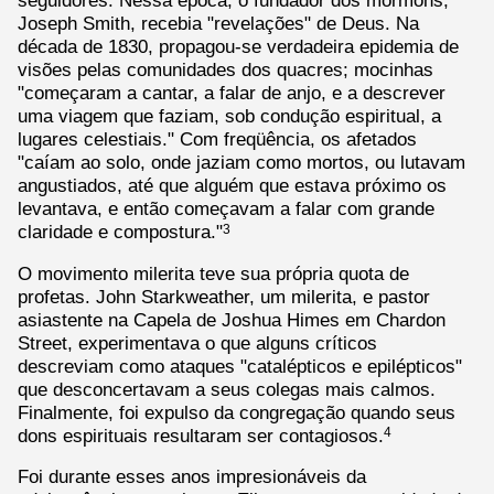
seguidores. Nessa época, o fundador dos mórmons,
Joseph Smith, recebia "revelações" de Deus. Na
década de 1830, propagou-se verdadeira epidemia de
visões pelas comunidades dos quacres; mocinhas
"começaram a cantar, a falar de anjo, e a descrever
uma viagem que faziam, sob condução espiritual, a
lugares celestiais." Com freqüência, os afetados
"caíam ao solo, onde jaziam como mortos, ou lutavam
angustiados, até que alguém que estava próximo os
levantava, e então começavam a falar com grande
claridade e compostura."
3
O movimento milerita teve sua própria quota de
profetas. John Starkweather, um milerita, e pastor
asiastente na Capela de Joshua Himes em Chardon
Street, experimentava o que alguns críticos
descreviam como ataques "catalépticos e epilépticos"
que desconcertavam a seus colegas mais calmos.
Finalmente, foi expulso da congregação quando seus
dons espirituais resultaram ser contagiosos.
4
Foi durante esses anos impresionáveis da