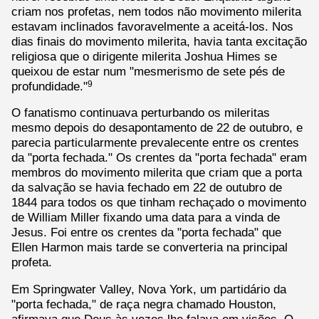
criam nos profetas, nem todos não movimento milerita
estavam inclinados favoravelmente a aceitá-los. Nos
dias finais do movimento milerita, havia tanta excitação
religiosa que o dirigente milerita Joshua Himes se
queixou de estar num "mesmerismo de sete pés de
profundidade."
9
O fanatismo continuava perturbando os mileritas
mesmo depois do desapontamento de 22 de outubro, e
parecia particularmente prevalecente entre os crentes
da "porta fechada." Os crentes da "porta fechada" eram
membros do movimento milerita que criam que a porta
da salvação se havia fechado em 22 de outubro de
1844 para todos os que tinham rechaçado o movimento
de William Miller fixando uma data para a vinda de
Jesus. Foi entre os crentes da "porta fechada" que
Ellen Harmon mais tarde se converteria na principal
profeta.
Em Springwater Valley, Nova York, um partidário da
"porta fechada," de raça negra chamado Houston,
afirmava que Deus às vezes lhe falava em visões. O