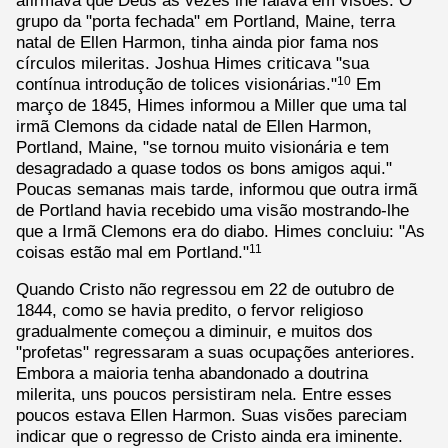
grupo da "porta fechada" em Portland, Maine, terra
natal de Ellen Harmon, tinha ainda pior fama nos
círculos mileritas. Joshua Himes criticava "sua
contínua introdução de tolices visionárias."
Em
10
março de 1845, Himes informou a Miller que uma tal
irmã Clemons da cidade natal de Ellen Harmon,
Portland, Maine, "se tornou muito visionária e tem
desagradado a quase todos os bons amigos aqui."
Poucas semanas mais tarde, informou que outra irmã
de Portland havia recebido uma visão mostrando-lhe
que a Irmã Clemons era do diabo. Himes concluiu: "As
coisas estão mal em Portland."
11
Quando Cristo não regressou em 22 de outubro de
1844, como se havia predito, o fervor religioso
gradualmente começou a diminuir, e muitos dos
"profetas" regressaram a suas ocupações anteriores.
Embora a maioria tenha abandonado a doutrina
milerita, uns poucos persistiram nela. Entre esses
poucos estava Ellen Harmon. Suas visões pareciam
indicar que o regresso de Cristo ainda era iminente.