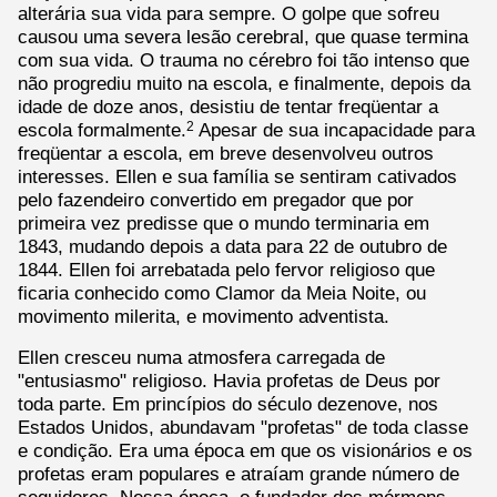
alterária sua vida para sempre. O golpe que sofreu
causou uma severa lesão cerebral, que quase termina
com sua vida. O trauma no cérebro foi tão intenso que
não progrediu muito na escola, e finalmente, depois da
idade de doze anos, desistiu de tentar freqüentar a
escola formalmente.
Apesar de sua incapacidade para
2
freqüentar a escola, em breve desenvolveu outros
interesses. Ellen e sua família se sentiram cativados
pelo fazendeiro convertido em pregador que por
primeira vez predisse que o mundo terminaria em
1843, mudando depois a data para 22 de outubro de
1844. Ellen foi arrebatada pelo fervor religioso que
ficaria conhecido como Clamor da Meia Noite, ou
movimento milerita, e movimento adventista.
Ellen cresceu numa atmosfera carregada de
"entusiasmo" religioso. Havia profetas de Deus por
toda parte. Em princípios do século dezenove, nos
Estados Unidos, abundavam "profetas" de toda classe
e condição. Era uma época em que os visionários e os
profetas eram populares e atraíam grande número de