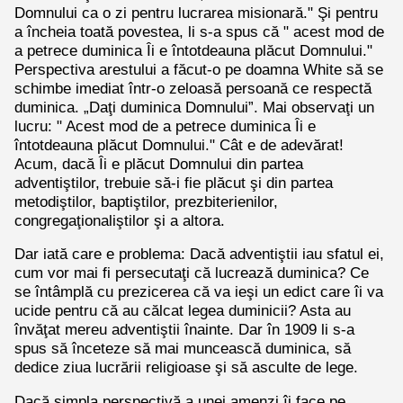
Domnului ca o zi pentru lucrarea misionară." Şi pentru
a încheia toată povestea, li s-a spus că " acest mod de
a petrece duminica Îi e întotdeauna plăcut Domnului."
Perspectiva arestului a făcut-o pe doamna White să se
schimbe imediat într-o zeloasă persoană ce respectă
duminica. „Daţi duminica Domnului”. Mai observaţi un
lucru: " Acest mod de a petrece duminica Îi e
întotdeauna plăcut Domnului." Cât e de adevărat!
Acum, dacă Îi e plăcut Domnului din partea
adventiştilor, trebuie să-i fie plăcut şi din partea
metodiştilor, baptiştilor, prezbiterienilor,
congregaţionaliştilor şi a altora.
Dar iată care e problema: Dacă adventiştii iau sfatul ei,
cum vor mai fi persecutaţi că lucrează duminica? Ce
se întâmplă cu prezicerea că va ieşi un edict care îi va
ucide pentru că au călcat legea duminicii? Asta au
învăţat mereu adventiştii înainte. Dar în 1909 li s-a
spus să înceteze să mai muncească duminica, să
dedice ziua lucrării religioase şi să asculte de lege.
Dacă simpla perspectivă a unei amenzi îi face pe