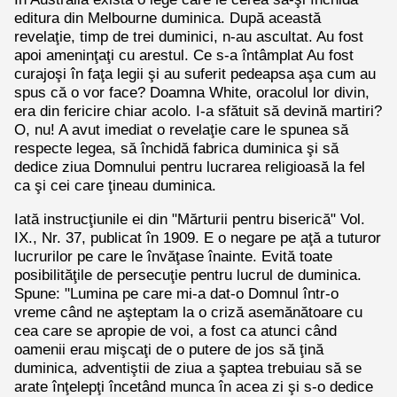
editura din Melbourne duminica. După această
revelaţie, timp de trei duminici, n-au ascultat. Au fost
apoi ameninţaţi cu arestul. Ce s-a întâmplat Au fost
curajoşi în faţa legii şi au suferit pedeapsa aşa cum au
spus că o vor face? Doamna White, oracolul lor divin,
era din fericire chiar acolo. I-a sfătuit să devină martiri?
O, nu! A avut imediat o revelaţie care le spunea să
respecte legea, să închidă fabrica duminica şi să
dedice ziua Domnului pentru lucrarea religioasă la fel
ca şi cei care ţineau duminica.
Iată instrucţiunile ei din "Mărturii pentru biserică" Vol.
IX., Nr. 37, publicat în 1909. E o negare pe aţă a tuturor
lucrurilor pe care le învăţase înainte. Evită toate
posibilităţile de persecuţie pentru lucrul de duminica.
Spune: "Lumina pe care mi-a dat-o Domnul într-o
vreme când ne aşteptam la o criză asemănătoare cu
cea care se apropie de voi, a fost ca atunci când
oamenii erau mişcaţi de o putere de jos să ţină
duminica, adventiştii de ziua a şaptea trebuiau să se
arate înţelepţi încetând munca în acea zi şi s-o dedice