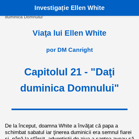
Investigație Ellen White
Acasă
›
Cărți
›
Viaţa lui Ellen White
›
Capitolul 21 - "Daţi
duminica Domnului"
Viaţa lui Ellen White
por DM Canright
Capitolul 21 - "Daţi
duminica Domnului"
De la început, doamna White a învăţat că papa a
schimbat sabatul iar ţinerea duminicii era semnul fiarei
şi, până la sfârşit, adventiştii de ziua a şaptea aveau să