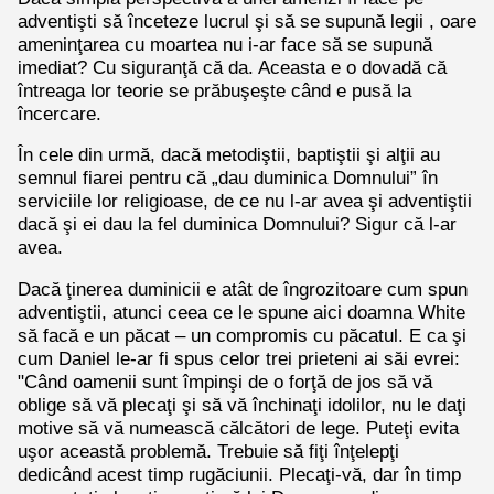
adventişti să înceteze lucrul şi să se supună legii , oare
ameninţarea cu moartea nu i-ar face să se supună
imediat? Cu siguranţă că da. Aceasta e o dovadă că
întreaga lor teorie se prăbuşeşte când e pusă la
încercare.
În cele din urmă, dacă metodiştii, baptiştii şi alţii au
semnul fiarei pentru că „dau duminica Domnului” în
serviciile lor religioase, de ce nu l-ar avea şi adventiştii
dacă şi ei dau la fel duminica Domnului? Sigur că l-ar
avea.
Dacă ţinerea duminicii e atât de îngrozitoare cum spun
adventiştii, atunci ceea ce le spune aici doamna White
să facă e un păcat – un compromis cu păcatul. E ca şi
cum Daniel le-ar fi spus celor trei prieteni ai săi evrei:
"Când oamenii sunt împinşi de o forţă de jos să vă
oblige să vă plecaţi şi să vă închinaţi idolilor, nu le daţi
motive să vă numească călcători de lege. Puteţi evita
uşor această problemă. Trebuie să fiţi înţelepţi
dedicând acest timp rugăciunii. Plecaţi-vă, dar în timp