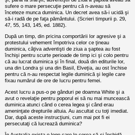
sufere o mare persecuţie pentru că n-aveau să
înceteze munca duminica. Un decret avea să-i ucidă şi
să-i radă de pe faţa pământului. (Scrieri timpurii p. 29,
47, 55, 143, 145, ed. 1882).
După un timp, din pricina comportării lor agresive şi a
protestului vehement împotriva celor ce ţineau
duminica, câţiva adventişti de ziua a şaptea au fost
închişi pentru scurte perioade de timp ici şi colo pentru
că au lucrat duminica şi în final, două din editurile lor,
una din Londra şi una din Basil, Elveţia, au ost închise
pentru că n-au respectat legile duminică şi legile care
fixau numărul de ore de lucru pentru femei.
Acest lucru a pus-o pe gânduri pe doamna White şi a
avut o revelaţie pentru poporul ei să nu mai muncească
duminica atunci când o cerea legea şi când erau
ameninţate drepturile altuia. Au ascultat cu toţi imediat.
Dar, după aceste instrucţiuni, cum mai pot fi ei
persecutaţi că lucrează duminica?
În Australia exista o lege care le cerea să-şi închidă