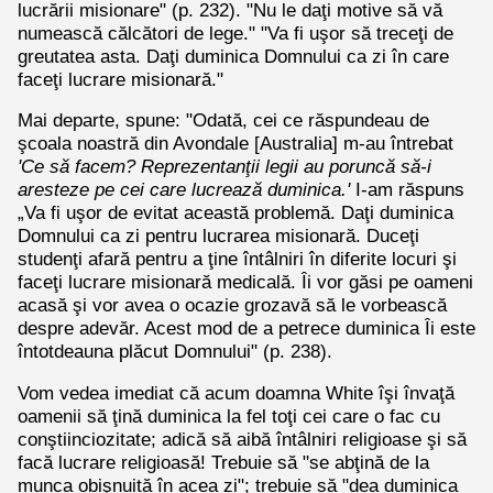
lucrării misionare" (p. 232). "Nu le daţi motive să vă
numească călcători de lege." "Va fi uşor să treceţi de
greutatea asta. Daţi duminica Domnului ca zi în care
faceţi lucrare misionară."
Mai departe, spune: "Odată, cei ce răspundeau de
şcoala noastră din Avondale [Australia] m-au întrebat
'Ce să facem? Reprezentanţii legii au poruncă să-i
aresteze pe cei care lucrează duminica.'
I-am răspuns
„Va fi uşor de evitat această problemă. Daţi duminica
Domnului ca zi pentru lucrarea misionară. Duceţi
studenţi afară pentru a ţine întâlniri în diferite locuri şi
faceţi lucrare misionară medicală. Îi vor găsi pe oameni
acasă şi vor avea o ocazie grozavă să le vorbească
despre adevăr. Acest mod de a petrece duminica Îi este
întotdeauna plăcut Domnului" (p. 238).
Vom vedea imediat că acum doamna White îşi învaţă
oamenii să ţină duminica la fel toţi cei care o fac cu
conştiinciozitate; adică să aibă întâlniri religioase şi să
facă lucrare religioasă! Trebuie să "se abţină de la
munca obişnuită în acea zi"; trebuie să "dea duminica