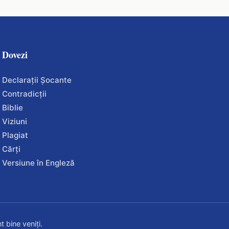
Dovezi
Declarații Șocante
Contradicții
Biblie
Viziuni
Plagiat
Cărți
Versiune în Engleză
t bine veniți.