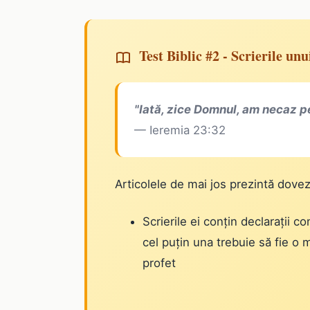
Test Biblic #2 - Scrierile un
"Iată, zice Domnul, am necaz p
— Ieremia 23:32
Articolele de mai jos prezintă dovez
Scrierile ei conțin declarații c
cel puțin una trebuie să fie o m
profet