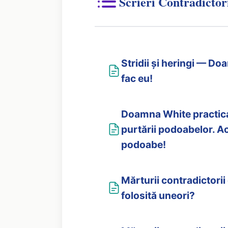
Scrieri Contradictor
Stridii și heringi — D
fac eu!
Doamna White practica 
purtării podoabelor. 
podoabe!
Mărturii contradictorii
folosită uneori?