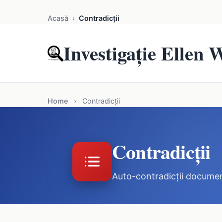
Acasă
›
Contradicții
Investigație Ellen 
Home
›
Contradicții
Contradicții
Auto-contradicții docume