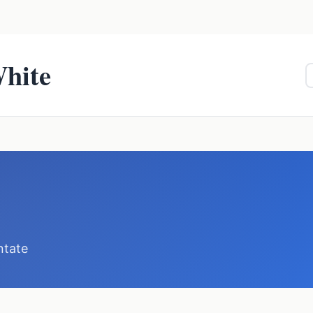
White
ntate