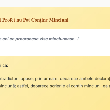
ui Profet nu Pot Conține Minciuni
e cei ce proorocesc vise minciunoase..."
i că:
ontradictorii opuse; prin urmare, deoarece ambele declarați
inciună; astfel, deoarece scrierile ei conțin minciuni, ea a