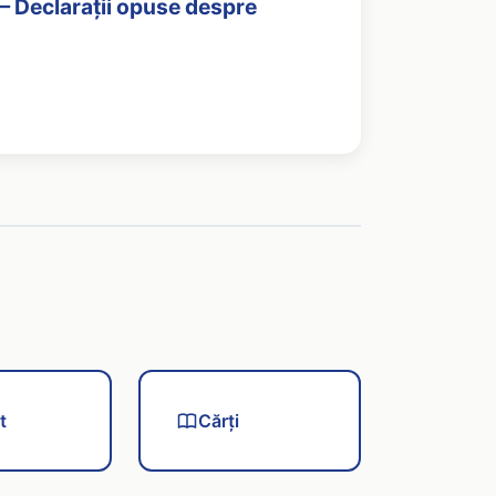
i — Declarații opuse despre
t
Cărți