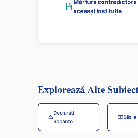
Mărturii contradictorii
aceeași instituție
Explorează Alte Subiec
Declarații
Biblie
Șocante