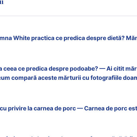
ii
oamna White practica ce predica despre dietă? Mă
ceea ce predica despre podoabe? — Ai citit mărt
Acum compară aceste mărturii cu fotografiile do
 cu privire la carnea de porc — Carnea de porc este