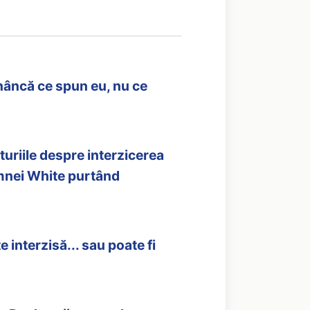
nâncă ce spun eu, nu ce
uriile despre interzicerea
amnei White purtând
 interzisă... sau poate fi