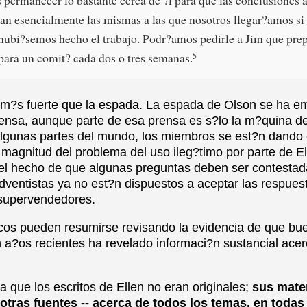
ean esencialmente las mismas a las que nosotros llegar?amos si
ubi?semos hecho el trabajo. Podr?amos pedirle a Jim que pre
para un comit? cada dos o tres semanas.
5
 m?s fuerte que la espada. La espada de Olson se ha e
ensa, aunque parte de esa prensa es s?lo la m?quina de
lgunas partes del mundo, los miembros se est?n dando 
 magnitud del problema del uso ileg?timo por parte de El
el hecho de que algunas preguntas deben ser contestada
entistas ya no est?n dispuestos a aceptar las respuest
 supervendedores.
cos pueden resumirse revisando la evidencia de que bue
 a?os recientes ha revelado informaci?n sustancial acerc
a que los escritos de Ellen no eran originales;
sus mater
tras fuentes -- acerca de todos los temas, en todas 