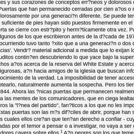
es y sus corazones de conceptos err?neos y dolorosos 
 Puertas que han permanecido cerradas por cien a?os o
olorosamente por una generaci?n diferente. Se puede te
suficiente de pies hayan sido puestos firmemente en el
rta se cierre con estr?pito y herm?ticamente otra vez. P
algunos de los que escribieron antes de la d?cada de 197
ocurriendo tuvo tanto ?xito que a una generaci?n o dos 
cias'. Vendr? material adicional a medida que lo exijan l
uditos contin?en descubriendo lo que yace bajo la super
hos a?os acerca de la reserva del White Estate y acerca
gurosas, a?n hacia amigos de la iglesia que buscan in
cimiento de la verdad. La imposibilidad de tener acceso
otearlo, naturalmente aumenta la sospecha. Pero los ti
844. Ahora las ?nicas puertas que permanecen realmen
a las mentes de los comunicadores, que en ciega lealta
os la "l?nea del partido", fan?ticos a los que no les impo
Estas puertas son las m?s dif?ciles de abrir, porque han 
as cuales ellos cre?an que ten?an derecho a confiar - cu
adas por el temor a pensar o a investigar, no vaya a ser
1
dores cayera sobre ellos.
A?n peores son los que teme