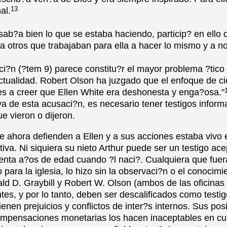
13
al.
ab?a bien lo que se estaba haciendo, particip? en ello d
a otros que trabajaban para ella a hacer lo mismo y a no
ci?n (?tem 9) parece constitu?r el mayor problema ?tico 
ctualidad. Robert Olson ha juzgado que el enfoque de ci
tes a creer que Ellen White era deshonesta y enga?osa."
va de esta acusaci?n, es necesario tener testigos infor
ue vieron o dijeron.
e ahora defienden a Ellen y a sus acciones estaba vivo 
tiva. Ni siquiera su nieto Arthur puede ser un testigo ac
nta a?os de edad cuando ?l naci?. Cualquiera que fuera
 para la iglesia, lo hizo sin la observaci?n o el conocimi
ld D. Graybill y Robert W. Olson (ambos de las oficinas 
es, y por lo tanto, deben ser descalificados como testig
ienen prejuicios y conflictos de inter?s internos. Sus pos
ompensaciones monetarias los hacen inaceptables en cua