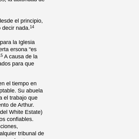
esde el principio,
14
 decir nada.
para la Iglesia
erta ersona "es
15
A causa de la
mados para que
en el tiempo en
eptable. Su abuela
 el trabajo que
ento de Arthur.
del White Estate)
os confiables.
iciones,
lquier tribunal de