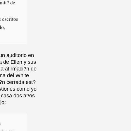
omit? de
 escritos
do,
un auditorio en
 de Ellen y sus
la afirmaci?n de
ina del White
?n cerrada est?
stiones como yo
e casa dos a?os
jo:
e
 las que