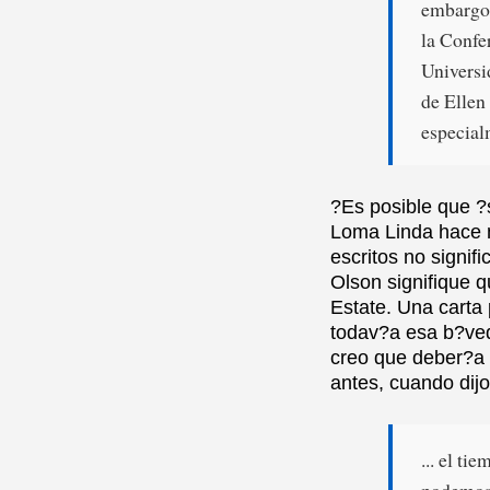
embargo,
la Confe
Universi
de Ellen
especial
?Es posible que ?
Loma Linda hace m
escritos no signif
Olson signifique q
Estate. Una carta
todav?a esa b?ved
creo que deber?a 
antes, cuando dijo
... el ti
podemos 