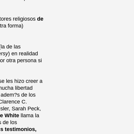
tores religiosos
de
tra forma)
la de las
ersy
) en realidad
r otra persona si
e les hizo creer a
mucha libertad
 adem?s de los
Clarence C.
sler, Sarah Peck,
ie White
llama la
 de los
s testimonios,