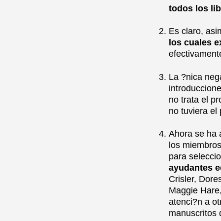
todos los li
Es claro, asi
los cuales e
efectivamente
La ?nica neg
introduccion
no trata el p
no tuviera el
Ahora se ha 
los miembros
para seleccio
ayudantes ed
Crisler, Dore
Maggie Hare,
atenci?n a o
manuscritos 