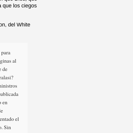
a que los ciegos
on, del White
 para
ginas al
e de
ralasi?
ministros
publicada
o en
de
entado el
o. Sin