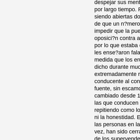
despejar sus ment
por largo tiempo.
siendo abiertas d
de que un n?mero 
impedir que la pue
oposici?n contra 
por lo que estaba 
les ense?aron fala
medida que los er
dicho durante muc
extremadamente ri
conducente al cono
fuente, sin escam
cambiado desde 1
las que conducen 
repitiendo como lor
ni la honestidad. 
las personas en l
vez, han sido cerr
de los supervende