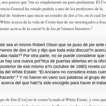
 nos parece que ?ste es simplemente un paso preliminar. El C
rencia General ha votado pedirle a uno de los profesores de la
dad de Andrews que inicie un estudio de dos a?os, en el cual los
 White acerca de la vida de Cristo han de ser investigados a fon
mente acerca de la cuesti?n de los pr?stamos literarios.
2
ste sea el mismo Robert Olson que se puso de pie ante 
enos de dos a?os y dijo que toda esta discusi?n acerca
3
icaba nada?
Por otra parte, no se puede considerar que 
ue hay una nueva pol?tica de puertas abiertas en la ofic
 posterior de ese mismo a?o (octubre de 1980) revela cu
a del White Estate: "El Anciano no considera estas cue
4
hacerlo".
Y no fueron en vano sus palabras al grupo d
 acerca del que hab?a sido escogido para hacer el traba
empo de Jim [Cox] no le costar?a nada al White Estate, y creo qu
permanecer lo bastante cerca de ?l para que las conclusiones a