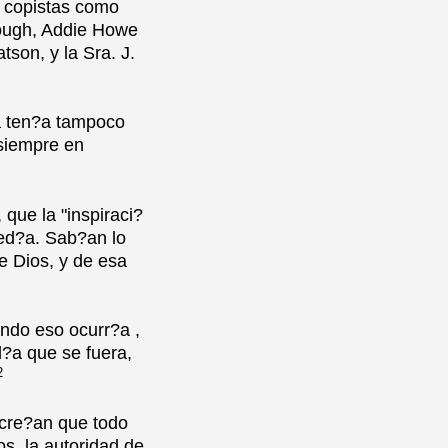
 copistas como
rough, Addie Howe
son, y la Sra. J.
la ten?a tampoco
siempre en
que la "inspiraci?
ced?a. Sab?an lo
e Dios, y de esa
ndo eso ocurr?a ,
d?a que se fuera,
2
 cre?an que todo
os, la autoridad de