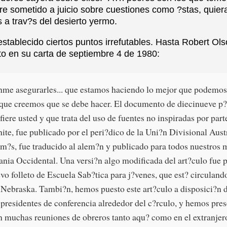
re sometido a juicio sobre cuestiones como ?stas, quier
 a trav?s del desierto yermo.
stablecido ciertos puntos irrefutables. Hasta Robert Ols
to en su carta de septiembre 4 de 1980:
me asegurarles... que estamos haciendo lo mejor que podemos
 que creemos que se debe hacer. El documento de diecinueve p?
fiere usted y que trata del uso de fuentes no inspiradas por part
ite, fue publicado por el peri?dico de la Uni?n Divisional Aust
em?s, fue traducido al alem?n y publicado para todos nuestros 
nia Occidental. Una versi?n algo modificada del art?culo fue 
evo folleto de Escuela Sab?tica para j?venes, que est? circuland
 Nebraska. Tambi?n, hemos puesto este art?culo a disposici?n 
 presidentes de conferencia alrededor del c?rculo, y hemos pres
n muchas reuniones de obreros tanto aqu? como en el extranjer