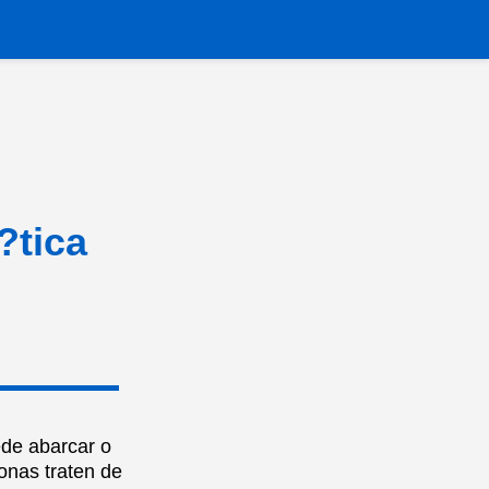
?tica
ede abarcar o
onas traten de