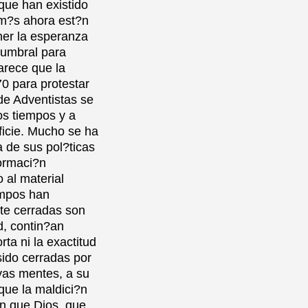
que han existido
 m?s ahora est?n
ner la esperanza
 umbral para
arece que la
0 para protestar
de Adventistas se
os tiempos y a
ficie. Mucho se ha
 de sus pol?ticas
formaci?n
 al material
empos han
te cerradas son
d, contin?an
rta ni la exactitud
sido cerradas por
yas mentes, a su
 que la maldici?n
n que Dios, que