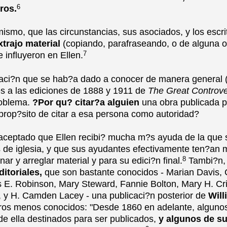
6
bros.
mismo, que las circunstancias, sus asociados, y los escri
xtrajo material
(copiando, parafraseando, o de alguna o
7
 influyeron en Ellen.
aci?n que se hab?a dado a conocer de manera general (
es a las ediciones de 1888 y 1911 de
The Great Controv
roblema.
?Por qu? citar?a alguien
una obra publicada po
 prop?sito de citar a esa persona como autoridad?
aceptado que Ellen recibi? mucha m?s ayuda de la que s
 de iglesia, y que sus ayudantes efectivamente ten?an 
8
nar y arreglar material y para su edici?n final.
Tambi?n,
itoriales,
que son bastante conocidos - Marian Davis, 
s E. Robinson, Mary Steward, Fannie Bolton, Mary H. Cri
 y H. Camden Lacey - una publicaci?n posterior de
Will
tros menos conocidos: "Desde 1860 en adelante, algunos
de ella destinados para ser publicados,
y algunos de su