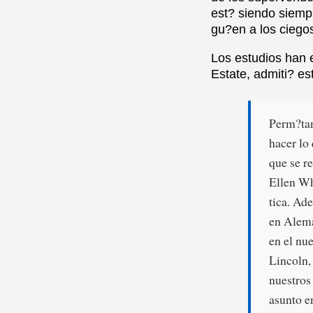
est? siendo siemp
gu?en a los ciegos
Los estudios han e
Estate, admiti? es
Perm?tan
hacer lo
que se re
Ellen Wh
tica. Ad
en Alema
en el nu
Lincoln,
nuestros
asunto e