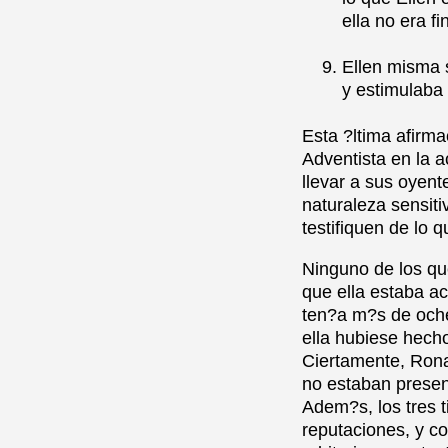
ella no era fin
Ellen misma s
y estimulaba 
Esta ?ltima afirma
Adventista en la a
llevar a sus oyen
naturaleza sensiti
testifiquen de lo q
Ninguno de los qu
que ella estaba ac
ten?a m?s de oche
ella hubiese hecho
Ciertamente, Rona
no estaban present
Adem?s, los tres t
reputaciones, y c