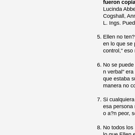
fueron copi
Lucinda Abbe
Cogshall, An
L. Ings. Pue
Ellen no ten?
en lo que se 
control," eso
No se puede s
n verbal" er
que estaba s
manera no co
Si cualquier
esa persona 
o a?n peor, s
No todos los 
lo que Ellen 