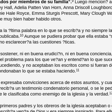
9
ados por miembros de su familia".
Luego mencion? a
y Hall, Adelia Patten Van Horn, Anna Driscoll Loughbo
nie Hale Royce, Emma Sturgis Prescott, Mary Clough Wat
de muy bien haber habido otros.
a la ?ltima palabra en lo que se escrib?a y no siempre 
10
publicaba.
Aunque se pudiera probar que ella estaba "
 no esclarecer?a las cuestiones ?ticas.
ostener, ni en buena erudici?n, ni en buena conciencia, 
a el problema para los que ve?an y entend?an lo que su
ucediendo, y no aceptaban los escritos como si fueran d
11
ndonaban lo que se estaba haciendo.
a expresaba convicciones acerca de estos asuntos, y cua
recib?a un testimonio condenatorio personal, o se le pe
1
e le clasificaba como enemigo de la iglesia y la verdad.
primeros padres y los obreros de la iglesia aceptaban o
escrib?a ven?a de Dios y era siempre inspirado. Para ell