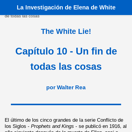
La
Investigación de Elena de White
Inicio
›
Libros
›
La Mentira Blanca
›
Capítulo 10 - Un fin
de todas las cosas
The White Lie!
Capítulo 10 - Un fin de
todas las cosas
por Walter Rea
El último de los cinco grandes de la serie Conflicto de
los Siglos -
Prophets and Kings
- se publicó en 1916, al