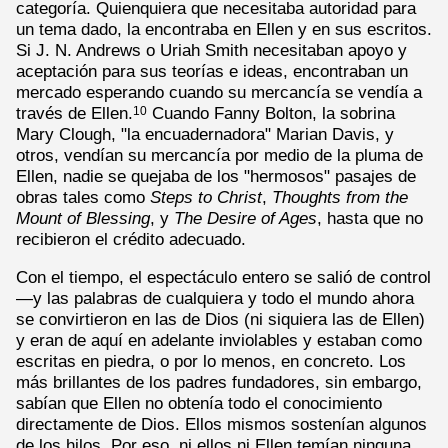
categoría. Quienquiera que necesitaba autoridad para
un tema dado, la encontraba en Ellen y en sus escritos.
Si J. N. Andrews o Uriah Smith necesitaban apoyo y
aceptación para sus teorías e ideas, encontraban un
mercado esperando cuando su mercancía se vendía a
través de Ellen.
Cuando Fanny Bolton, la sobrina
10
Mary Clough, "la encuadernadora" Marian Davis, y
otros, vendían su mercancía por medio de la pluma de
Ellen, nadie se quejaba de los "hermosos" pasajes de
obras tales como
Steps to Christ
,
Thoughts from the
Mount of Blessing
, y
The Desire of Ages
, hasta que no
recibieron el crédito adecuado.
Con el tiempo, el espectáculo entero se salió de control
—y las palabras de cualquiera y todo el mundo ahora
se convirtieron en las de Dios (ni siquiera las de Ellen)
y eran de aquí en adelante inviolables y estaban como
escritas en piedra, o por lo menos, en concreto. Los
más brillantes de los padres fundadores, sin embargo,
sabían que Ellen no obtenía todo el conocimiento
directamente de Dios. Ellos mismos sostenían algunos
de los hilos. Por eso, ni ellos ni Ellen temían ninguna