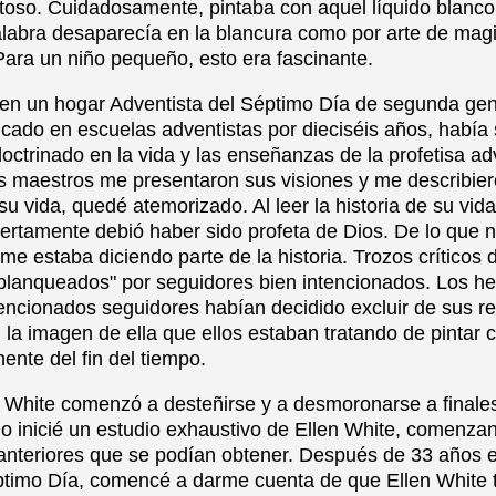
toso. Cuidadosamente, pintaba con aquel líquido blanco 
 palabra desaparecía en la blancura como por arte de mag
Para un niño pequeño, esto era fascinante.
en un hogar Adventista del Séptimo Día de segunda gen
cado en escuelas adventistas por dieciséis años, había 
trinado en la vida y las enseñanzas de la profetisa adv
 maestros me presentaron sus visiones y me describier
su vida, quedé atemorizado. Al leer la historia de su vi
iertamente debió haber sido profeta de Dios. De lo que
me estaba diciendo parte de la historia. Trozos críticos d
"blanqueados" por seguidores bien intencionados. Los he
encionados seguidores habían decidido excluir de sus rel
la imagen de ella que ellos estaban tratando de pintar c
nente del fin del tiempo.
en White comenzó a desteñirse y a desmoronarse a finale
o inicié un estudio exhaustivo de Ellen White, comenza
teriores que se podían obtener. Después de 33 años en
ptimo Día, comencé a darme cuenta de que Ellen White te