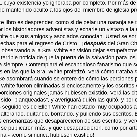
a, cuya existencia yo ignoraba por completo. Por más de
do mantenido oculto a los ojos del miembro de iglesia p
te libro es desprender, como si de pelar una naranja se tra
or los historiadores adventistas y echarle un vistazo a la
White que sus amigos y asociados conocían. Usted se sor
 fechas para el regreso de Cristo - ¡
después
del Gran Ch
 observando a la Sra. White en visión dejar estupefactos
 terrible noticia de que la puerta de la salvación para lo
a siempre. Contemplará el escandaloso fanatismo que s
s en las que la Sra. White profetizó. Verá cómo trataba
 Se asombrará cuando se entere de cómo las porciones pe
. White fueron eliminadas silenciosamente y los escritos 
orciones originales jamás hubiesen existido. Verá las ci
ido "blanqueadas", y averiguará quién las quitó, y por q
 seguidores de Ellen White han estado muy ocupados a 
 alterando, quitando, borrando, y puliendo sus escritos
sas enseñanzas que desaparecieron de sus escritos, y ver
 se publicaron más, y que desaparecieron, como por art
ria - ¡como si nunca hubiesen existido!