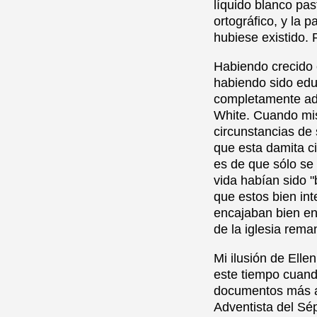
líquido blanco pas
ortográfico, y la
hubiese existido. 
Habiendo crecido 
habiendo sido edu
completamente adoc
White. Cuando mis
circunstancias de 
que esta damita c
es de que sólo se 
vida habían sido 
que estos bien int
encajaban bien en 
de la iglesia rema
Mi ilusión de Ell
este tiempo cuand
documentos más an
Adventista del Sé