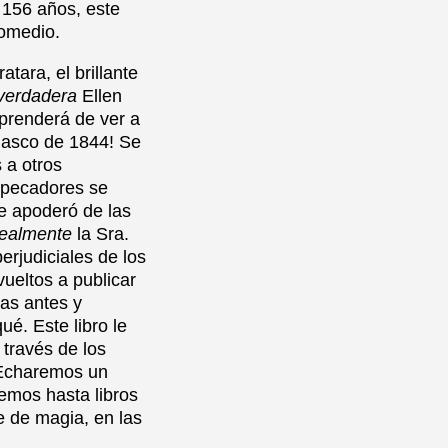
 156 años, este
romedio.
tara, el brillante
verdadera
Ellen
prenderá de ver a
asco de 1844! Se
 a otros
s pecadores se
e apoderó de las
realmente
la Sra.
rjudiciales de los
vueltos a publicar
tas antes y
ué. Este libro le
través de los
. Echaremos un
emos hasta libros
e de magia, en las