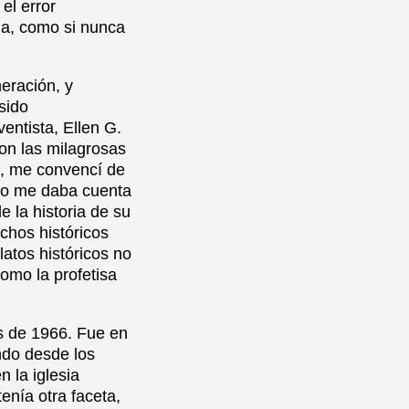
el error
ia, como si nunca
eración, y
sido
entista, Ellen G.
on las milagrosas
da, me convencí de
 no me daba cuenta
e la historia de su
chos históricos
atos históricos no
omo la profetisa
s de 1966. Fue en
ndo desde los
 la iglesia
nía otra faceta,