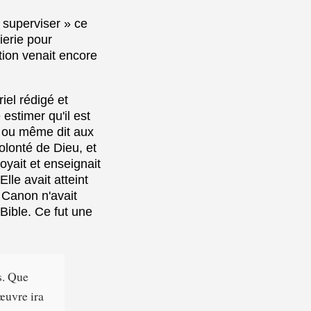
 superviser » ce
nierie pour
ition venait encore
riel rédigé et
estimer qu'il est
e, ou même dit aux
olonté de Dieu, et
royait et enseignait
lle avait atteint
 Canon n'avait
a Bible. Ce fut une
s. Que
œuvre ira