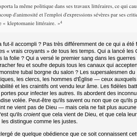
sporta la même politique dans ses travaux littéraires, ce qui ca
ucoup d'animosité et l'emploi d'expressions sévères par ses criti
e « kleptomanie littéraire. »
4
fut-il accompli ? Pas très différemment de ce qui a été fa
 « vrais croyants » de tous les temps. Qui a lancé les 
 la folie ? Qui a versé le premier sang dans les guerres
racher feu et soufre depuis tous les canaux qui acceptent
e monstre tubal borgne du salon ? Les supersalesmen du
tiques, les clercs, les hommes d'Église — ceux auxquels 
bilité et les craintifs ont vendu leur âme. Les fidèles bat
portes pour infecter les autres. Ils abordent des inconn
ise volée. Peut-être qu'ils savent ou non que ce qu'ils 
nt ne vient pas de Dieu — mais cela ne fait plus aucune 
c'est qu'ils
croient
que cela vient de Dieu, et que cela leu
 les distingue comme les justes.
ergé de quelque obédience que ce soit connaissent cet