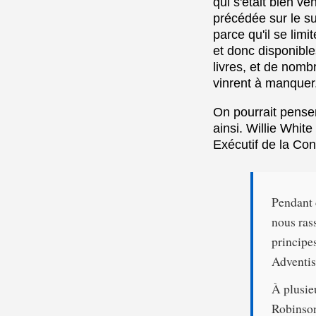
qui s'était bien v
précédée sur le su
parce qu'il se lim
et donc disponible
livres, et de nomb
vinrent à manquer
On pourrait penser 
ainsi. Willie Whit
Exécutif de la Con
Pendant d
nous ras
principe
Adventis
À plusieu
Robinson