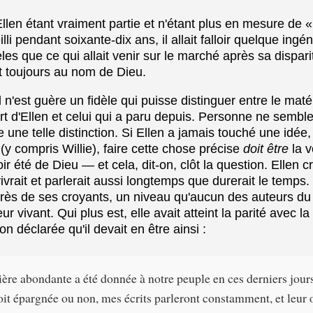
en étant vraiment partie et n'étant plus en mesure de «
illi pendant soixante-dix ans, il allait falloir quelque ingé
èles que ce qui allait venir sur le marché après sa dispar
ait toujours au nom de Dieu.
l n'est guère un fidèle qui puisse distinguer entre le maté
rt d'Ellen et celui qui a paru depuis. Personne ne semble 
e une telle distinction. Si Ellen a jamais touché une idé
 (y compris Willie), faire cette chose précise
doit être
la v
oir été de Dieu — et cela, dit-on, clôt la question. Ellen c
vrait et parlerait aussi longtemps que durerait le temps. E
près de ses croyants, un niveau qu'aucun des auteurs du
eur vivant. Qui plus est, elle avait atteint la parité avec l
on déclarée qu'il devait en être ainsi :
ère abondante a été donnée à notre peuple en ces derniers jour
oit épargnée ou non, mes écrits parleront constamment, et leur 