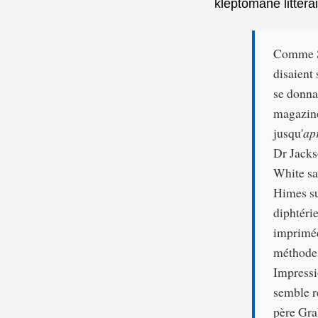
kleptomane littérai
Comme Sœ
disaient
se donna
magazine
jusqu'
ap
Dr Jacks
White sa
Himes su
diphtéri
imprimé
méthodes
Impressi
semble r
père Gra