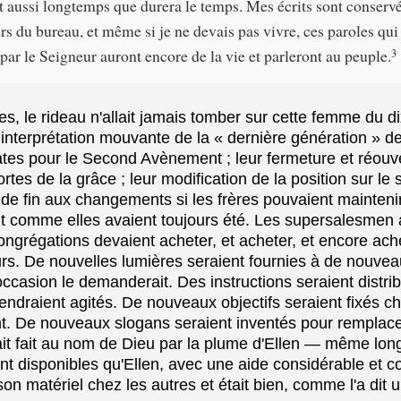
nt aussi longtemps que durera le temps. Mes écrits sont conserv
ers du bureau, et même si je ne devais pas vivre, ces paroles qui
par le Seigneur auront encore de la vie et parleront au peuple.
3
es, le rideau n'allait jamais tomber sur cette femme du 
r interprétation mouvante de la « dernière génération » de
es pour le Second Avènement ; leur fermeture et réouve
rtes de la grâce ; leur modification de la position sur le
it de fin aux changements si les frères pouvaient mainten
t comme elles avaient toujours été. Les supersalesmen av
ongrégations devaient acheter, et acheter, et encore ache
urs. De nouvelles lumières seraient fournies à de nouvea
occasion le demanderait. Des instructions seraient distr
iendraient agités. De nouveaux objectifs seraient fixés c
nt. De nouveaux slogans seraient inventés pour remplace
ait fait au nom de Dieu par la plume d'Ellen — même lo
t disponibles qu'Ellen, avec une aide considérable et c
 son matériel chez les autres et était bien, comme l'a dit 