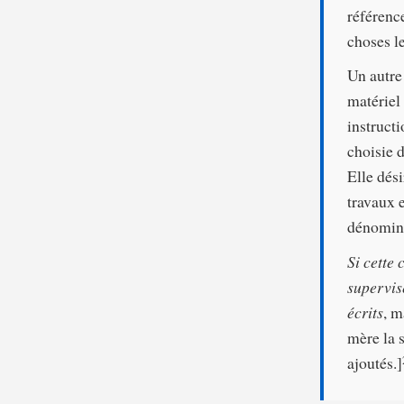
référenc
choses le
Un autre
matériel
instructi
choisie 
Elle dés
travaux 
dénomina
Si cette
supervis
écrits
, m
mère la s
ajoutés.]