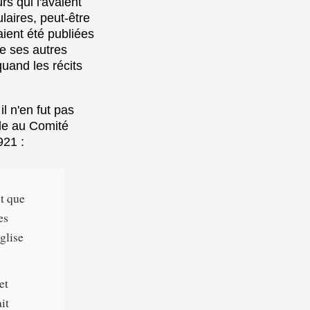
rs qui l'avaient
laires, peut-être
aient été publiées
de ses autres
quand les récits
il n'en fut pas
nde au Comité
921 :
it que
es
glise
et
it