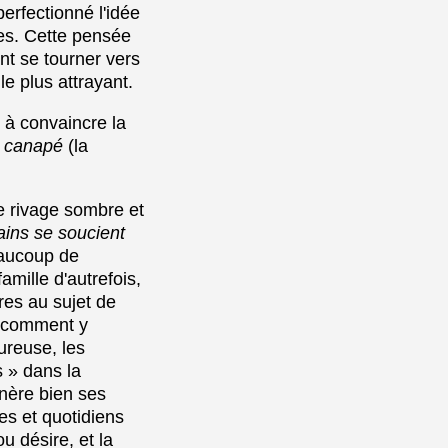
erfectionné l'idée
es. Cette pensée
nt se tourner vers
le plus attrayant.
 à convaincre la
e
canapé
(la
ue rivage sombre et
ains se soucient
eaucoup de
mille d'autrefois,
res au sujet de
s comment y
ureuse, les
 » dans la
unère bien ses
es et quotidiens
u désire, et la