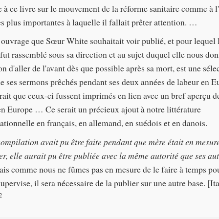
e à ce livre sur le mouvement de la réforme sanitaire comme à l
s plus importantes à laquelle il fallait prêter attention. …
 ouvrage que Sœur White souhaitait voir publié, et pour lequel 
 fut rassemblé sous sa direction et au sujet duquel elle nous do
on d'aller de l'avant dès que possible après sa mort, est une séle
de ses sermons prêchés pendant ses deux années de labeur en E
irait que ceux-ci fussent imprimés en lien avec un bref aperçu d
en Europe … Ce serait un précieux ajout à notre littérature
tionnelle en français, en allemand, en suédois et en danois.
 compilation avait pu être faite pendant que mère était en mesur
er, elle aurait pu être publiée avec la même autorité que ses au
ais comme nous ne fûmes pas en mesure de le faire à temps po
upervise, il sera nécessaire de la publier sur une autre base. [It
2