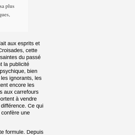
usa plus
ques,
it aux esprits et
Croisades, cette
 saintes du passé
 la publicité
 psychique, bien
les ignorants, les
tent encore les
us aux carrefours
portent à vendre
différence. Ce qui
r confère une
te formule. Depuis