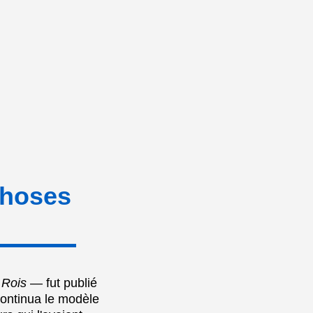
Choses
 Rois
— fut publié
 continua le modèle