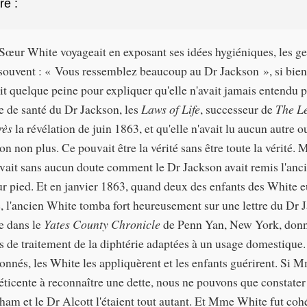
re :
ur White voyageait en exposant ses idées hygiéniques, les ge
 souvent : « Vous ressemblez beaucoup au Dr Jackson », si bien
it quelque peine pour expliquer qu'elle n'avait jamais entendu p
 de santé du Dr Jackson, les
Laws of Life
, successeur de
The Le
rès
la révélation de juin 1863, et qu'elle n'avait lu aucun autre 
on non plus. Ce pouvait être la vérité sans être toute la vérité.
vait sans aucun doute comment le Dr Jackson avait remis l'anc
r pied. Et en janvier 1863, quand deux des enfants des White e
e, l'ancien White tomba fort heureusement sur une lettre du Dr 
e dans le
Yates County Chronicle
de Penn Yan, New York, donn
 de traitement de la diphtérie adaptées à un usage domestique.
onnés, les White les appliquèrent et les enfants guérirent. Si
éticente à reconnaître une dette, nous ne pouvons que constater
ham et le Dr Alcott l'étaient tout autant. Et Mme White fut coh