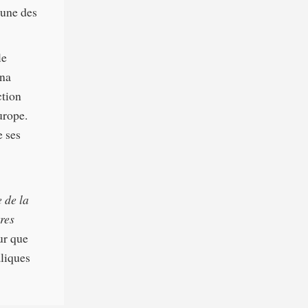
'une des
le
nna
ction
urope.
e ses
e de la
tres
ur que
aliques