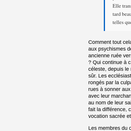
Elle tran
tard bea
telles qu
Comment tout cela 
aux psychismes des
ancienne ruée vers
? Qui continue à c
céleste, depuis l
sûr. Les ecclésias
rongés par la culpa
rues à sonner aux 
avec leur marchand
au nom de leur sai
fait la différence, 
vocation sacrée et
Les membres du cl