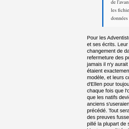
de l'ava
les fichi
données 
Pour les Adventist
et ses écrits. Leu
changement de dat
refermeture des po
jamais il n'y aura
étaient exactemen
modèle, et leurs c
d'Ellen pour toujo
chaque fois que l'
que les natifs dev
anciens s'useraie
précédé. Tout ser
des preuves fussen
pillé la plupart de