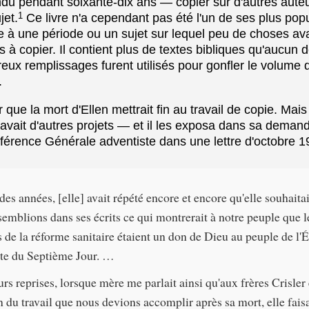
endu pendant soixante-dix ans — copier sur d'autres auteu
1
jet.
Ce livre n'a cependant pas été l'un de ses plus popu
ite à une période ou un sujet sur lequel peu de choses av
s à copier. Il contient plus de textes bibliques qu'aucun 
reux remplissages furent utilisés pour gonfler le volume 
.
que la mort d'Ellen mettrait fin au travail de copie. Mais 
e avait d'autres projets — et il les exposa dans sa dema
férence Générale adventiste dans une lettre d'octobre 1
es années, [elle] avait répété encore et encore qu'elle souhaita
semblions dans ses écrits ce qui montrerait à notre peuple que l
s de la réforme sanitaire étaient un don de Dieu au peuple de l'É
te du Septième Jour. …
rs reprises, lorsque mère me parlait ainsi qu'aux frères Crisler 
 du travail que nous devions accomplir après sa mort, elle faisa