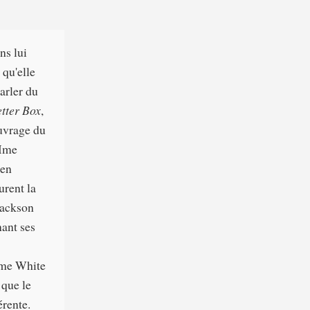
ns lui
 qu'elle
arler du
tter Box
,
ouvrage du
 Mme
ien
urent la
Jackson
ant ses
 Mme White
 que le
érente.