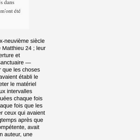
és dans
 m'ont été
dix-neuvième siècle
 Matthieu 24 ; leur
rture et
 sanctuaire —
ir que les choses
aient établi le
ter le matériel
ux intervalles
ibuées chaque fois
haque fois que les
r ceux qui avaient
ngtemps après que
ompétente, avait
un auteur, une