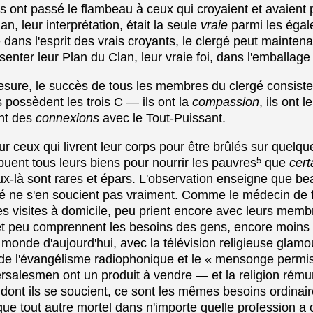
ls ont passé le flambeau à ceux qui croyaient et avaient p
lan, leur interprétation, était la seule
vraie
parmi les égal
dans l'esprit des vrais croyants, le clergé peut maintena
enter leur Plan du Clan, leur vraie foi, dans l'emballage 
sure, le succès de tous les membres du clergé consiste
s possèdent les trois C — ils ont la
compassion
, ils ont l
ont des
connexions
avec le Tout-Puissant.
pour ceux qui livrent leur corps pour être brûlés sur quelq
5
ibuent tous leurs biens pour nourrir les pauvres
que
cert
ux-là sont rares et épars. L'observation enseigne que b
 ne s'en soucient pas vraiment. Comme le médecin de fa
s visites à domicile, peu prient encore avec leurs memb
et peu comprennent les besoins des gens, encore moin
monde d'aujourd'hui, avec la télévision religieuse glamo
de l'évangélisme radiophonique et le « mensonge permis
ersalesmen ont un produit à vendre — et la religion rém
ont ils se soucient, ce sont les mêmes besoins ordinair
 tout autre mortel dans n'importe quelle profession a o