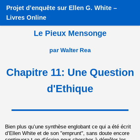
Projet d’enquête sur Ellen G. White
–
Accueil
›
Livres
›
Le Pieux Mensonge
›
Chapitre 11: Une
Livres Online
Question d'Ethique
Le Pieux Mensonge
par Walter Rea
Chapitre 11: Une Question
d'Ethique
Bien plus qu’une synthèse englobant ce qui a été écrit
d’Ellen White et de son "emprunt", sans doute encore
continuera t-on d’écrire pour chercher à démêler les