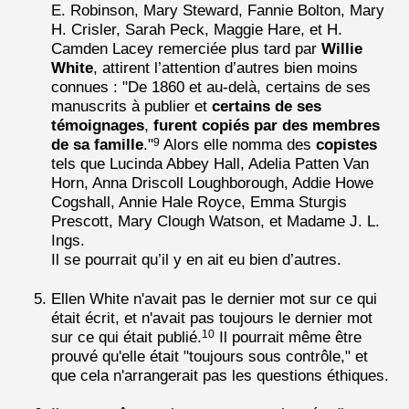
E. Robinson, Mary Steward, Fannie Bolton, Mary
H. Crisler, Sarah Peck, Maggie Hare, et H.
Camden Lacey remerciée plus tard par
Willie
White
,
attirent l’attention d’autres bien moins
connues : "De 1860 et au-delà, certains de ses
manuscrits à publier et
certains de ses
témoignages
,
furent copiés par des membres
de sa famille
."
Alors elle nomma des
copistes
9
tels que Lucinda Abbey Hall, Adelia Patten Van
Horn, Anna Driscoll Loughborough, Addie Howe
Cogshall, Annie Hale Royce, Emma Sturgis
Prescott, Mary Clough Watson, et Madame J. L.
Ings.
Il se pourrait qu’il y en ait eu bien d’autres.
Ellen White n'avait pas le dernier mot sur ce qui
était écrit, et n'avait pas toujours le dernier mot
sur ce qui était publié.
Il pourrait même être
10
prouvé qu'elle était "toujours sous contrôle," et
que cela n'arrangerait pas les questions éthiques.