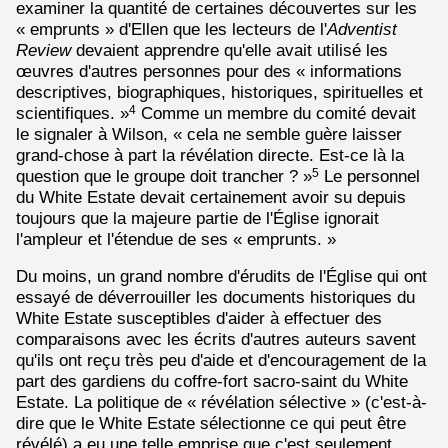
examiner la quantité de certaines découvertes sur les
« emprunts » d'Ellen que les lecteurs de l'
Adventist
Review
devaient apprendre qu'elle avait utilisé les
œuvres d'autres personnes pour des « informations
descriptives, biographiques, historiques, spirituelles et
scientifiques. »
Comme un membre du comité devait
4
le signaler à Wilson, « cela ne semble guère laisser
grand-chose à part la révélation directe. Est-ce là la
question que le groupe doit trancher ? »
Le personnel
5
du White Estate devait certainement avoir su depuis
toujours que la majeure partie de l'Église ignorait
l'ampleur et l'étendue de ses « emprunts. »
Du moins, un grand nombre d'érudits de l'Église qui ont
essayé de déverrouiller les documents historiques du
White Estate susceptibles d'aider à effectuer des
comparaisons avec les écrits d'autres auteurs savent
qu'ils ont reçu très peu d'aide et d'encouragement de la
part des gardiens du coffre-fort sacro-saint du White
Estate. La politique de « révélation sélective » (c'est-à-
dire que le White Estate sélectionne ce qui peut être
révélé) a eu une telle emprise que c'est seulement