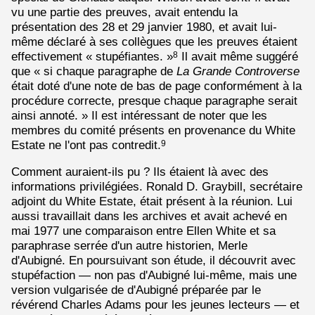
vu une partie des preuves, avait entendu la
présentation des 28 et 29 janvier 1980, et avait lui-
même déclaré à ses collègues que les preuves étaient
effectivement « stupéfiantes. »
Il avait même suggéré
8
que « si chaque paragraphe de
La Grande Controverse
était doté d'une note de bas de page conformément à la
procédure correcte, presque chaque paragraphe serait
ainsi annoté. » Il est intéressant de noter que les
membres du comité présents en provenance du White
Estate ne l'ont pas contredit.
9
Comment auraient-ils pu ? Ils étaient là avec des
informations privilégiées. Ronald D. Graybill, secrétaire
adjoint du White Estate, était présent à la réunion. Lui
aussi travaillait dans les archives et avait achevé en
mai 1977 une comparaison entre Ellen White et sa
paraphrase serrée d'un autre historien, Merle
d'Aubigné. En poursuivant son étude, il découvrit avec
stupéfaction — non pas d'Aubigné lui-même, mais une
version vulgarisée de d'Aubigné préparée par le
révérend Charles Adams pour les jeunes lecteurs — et