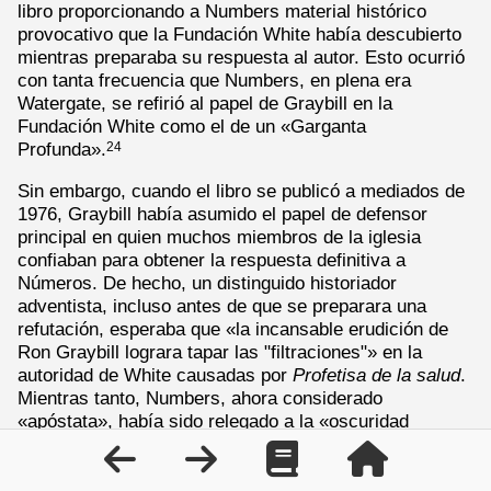
libro proporcionando a Numbers material histórico
provocativo que la Fundación White había descubierto
mientras preparaba su respuesta al autor. Esto ocurrió
con tanta frecuencia que Numbers, en plena era
Watergate, se refirió al papel de Graybill en la
Fundación White como el de un «Garganta
Profunda».
24
Sin embargo, cuando el libro se publicó a mediados de
1976, Graybill había asumido el papel de defensor
principal en quien muchos miembros de la iglesia
confiaban para obtener la respuesta definitiva a
Números. De hecho, un distinguido historiador
adventista, incluso antes de que se preparara una
refutación, esperaba que «la incansable erudición de
Ron Graybill lograra tapar las "filtraciones"» en la
autoridad de White causadas por
Profetisa de la salud
.
Mientras tanto, Numbers, ahora considerado
«apóstata», había sido relegado a la «oscuridad
exterior» de la Universidad de Wisconsin, sin apenas
acceso a los adventistas. Debido a la profunda
disparidad entre Graybill y Numbers en la mente del