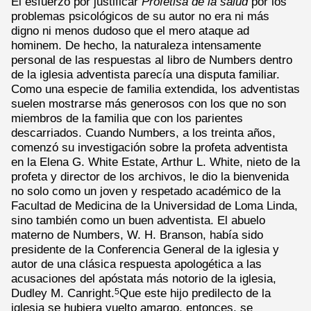
El esfuerzo por justificar
Profetisa de la salud
por los
problemas psicológicos de su autor no era ni más
digno ni menos dudoso que el mero ataque ad
hominem. De hecho, la naturaleza intensamente
personal de las respuestas al libro de Numbers dentro
de la iglesia adventista parecía una disputa familiar.
Como una especie de familia extendida, los adventistas
suelen mostrarse más generosos con los que no son
miembros de la familia que con los parientes
descarriados. Cuando Numbers, a los treinta años,
comenzó su investigación sobre la profeta adventista
en la Elena G. White Estate, Arthur L. White, nieto de la
profeta y director de los archivos, le dio la bienvenida
no solo como un joven y respetado académico de la
Facultad de Medicina de la Universidad de Loma Linda,
sino también como un buen adventista. El abuelo
materno de Numbers, W. H. Branson, había sido
presidente de la Conferencia General de la iglesia y
autor de una clásica respuesta apologética a las
acusaciones del apóstata más notorio de la iglesia,
Dudley M. Canright.
Que este hijo predilecto de la
5
iglesia se hubiera vuelto amargo, entonces, se