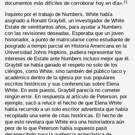
documentos más difíciles de corroborar hoy en día».
21
Inquieto por el trabajo de Numbers, White había
asignado a Ronald Graybill, un investigador de White
Estate de veintitantos años, para ayudar a Numbers
con las revisiones deseadas. Esperaba que un joven
historiador, a punto de matricularse como estudiante de
posgrado a tiempo parcial en Historia Americana en la
Universidad Johns Hopkins, pudiera representar los
intereses de Estate ante Numbers incluso mejor que él.
Graybill se había ganado el respeto no solo de los
clérigos, como White, sino también del público laico y
académico dentro de la iglesia por sus populares
escritos históricos y sus conferencias sobre Elena
White. En este puesto, Graybill parecía no cometer
ningún error. En respuesta al artículo de Peterson, por
ejemplo, sacó a relucir el hecho de que Elena White
había recurrido a un solo escritor adventista que había
recopilado una serie de citas históricas. El hecho de
que esto revelara que White era una historiadora aún
peor de lo que Peterson había supuesto pasó
desapercibido para la audiencia eclesiástica de