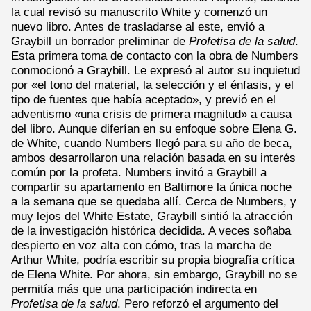
la cual revisó su manuscrito White y comenzó un
nuevo libro. Antes de trasladarse al este, envió a
Graybill un borrador preliminar de
Profetisa de la salud
.
Esta primera toma de contacto con la obra de Numbers
conmocionó a Graybill. Le expresó al autor su inquietud
por «el tono del material, la selección y el énfasis, y el
tipo de fuentes que había aceptado», y previó en el
adventismo «una crisis de primera magnitud» a causa
del libro. Aunque diferían en su enfoque sobre Elena G.
de White, cuando Numbers llegó para su año de beca,
ambos desarrollaron una relación basada en su interés
común por la profeta. Numbers invitó a Graybill a
compartir su apartamento en Baltimore la única noche
a la semana que se quedaba allí. Cerca de Numbers, y
muy lejos del White Estate, Graybill sintió la atracción
de la investigación histórica decidida. A veces soñaba
despierto en voz alta con cómo, tras la marcha de
Arthur White, podría escribir su propia biografía crítica
de Elena White. Por ahora, sin embargo, Graybill no se
permitía más que una participación indirecta en
Profetisa de la salud
. Pero reforzó el argumento del