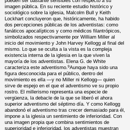
pueden ser bastante sensibles con respecto a su
imagen pública. En su reciente estudio histórico y
sociológico sobre la iglesia, Malcolm Bull y Keith
Lockhart concluyeron que, históricamente, ha habido
dos percepciones públicas de los adventistas: como
fanáticos apocalípticos y como médicos filantrópicos,
simbolizados respectivamente por William Miller al
inicio del movimiento y John Harvey Kellogg al final del
mismo. Lo que se oculta a la vista es la compleja
existencia interna de la iglesia en la que viven la
mayoría de los adventistas. Elena G. de White
caracteriza este adventismo.
Aunque haya sido una
9
figura desconocida para el público, dentro del
movimiento es ella —y no Miller ni Kellogg— quien
sirve de espejo en el que el adventismo ve su propio
rostro. El millerismo representa una especie de
vergüenza, la debacle de la que se liberó el ahora
superior adventismo del séptimo día. Y como Kellogg
abandonó el adventismo tras crecer demasiado para él,
impone a la iglesia un sentimiento de inferioridad. Con
una imagen propia que combina sentimientos de
superioridad e inferioridad, los adventistas muestran