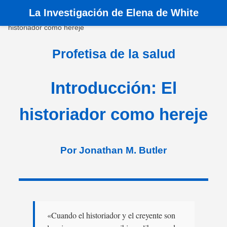
La
Investigación de Elena de White
Inicio
›
Libros
›
Profetisa de la salud
›
Introducción: El
historiador como hereje
Profetisa de la salud
Introducción: El
historiador como hereje
Por Jonathan M. Butler
«Cuando el historiador y el creyente son