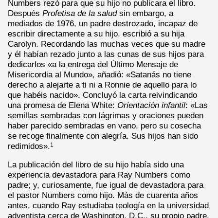
Numbers rezó para que su hijo no publicara el libro.
Después
Profetisa de la salud
sin embargo, a
mediados de 1976, un padre destrozado, incapaz de
escribir directamente a su hijo, escribió a su hija
Carolyn. Recordando las muchas veces que su madre
y él habían rezado junto a las cunas de sus hijos para
dedicarlos «a la entrega del Último Mensaje de
Misericordia al Mundo», añadió: «Satanás no tiene
derecho a alejarte a ti ni a Ronnie de aquello para lo
que habéis nacido». Concluyó la carta reivindicando
una promesa de Elena White:
Orientación infantil
: «Las
semillas sembradas con lágrimas y oraciones pueden
haber parecido sembradas en vano, pero su cosecha
se recoge finalmente con alegría. Sus hijos han sido
redimidos».
1
La publicación del libro de su hijo había sido una
experiencia devastadora para Ray Numbers como
padre; y, curiosamente, fue igual de devastadora para
el pastor Numbers como hijo. Más de cuarenta años
antes, cuando Ray estudiaba teología en la universidad
adventista cerca de Washington, D.C., su propio padre,