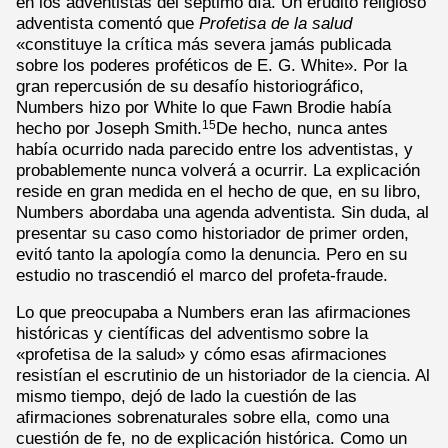
en los adventistas del séptimo día. Un erudito religioso
adventista comentó que
Profetisa de la salud
«constituye la crítica más severa jamás publicada
sobre los poderes proféticos de E. G. White». Por la
gran repercusión de su desafío historiográfico,
Numbers hizo por White lo que Fawn Brodie había
hecho por Joseph Smith.
De hecho, nunca antes
15
había ocurrido nada parecido entre los adventistas, y
probablemente nunca volverá a ocurrir. La explicación
reside en gran medida en el hecho de que, en su libro,
Numbers abordaba una agenda adventista. Sin duda, al
presentar su caso como historiador de primer orden,
evitó tanto la apología como la denuncia. Pero en su
estudio no trascendió el marco del profeta-fraude.
Lo que preocupaba a Numbers eran las afirmaciones
históricas y científicas del adventismo sobre la
«profetisa de la salud» y cómo esas afirmaciones
resistían el escrutinio de un historiador de la ciencia. Al
mismo tiempo, dejó de lado la cuestión de las
afirmaciones sobrenaturales sobre ella, como una
cuestión de fe, no de explicación histórica. Como un