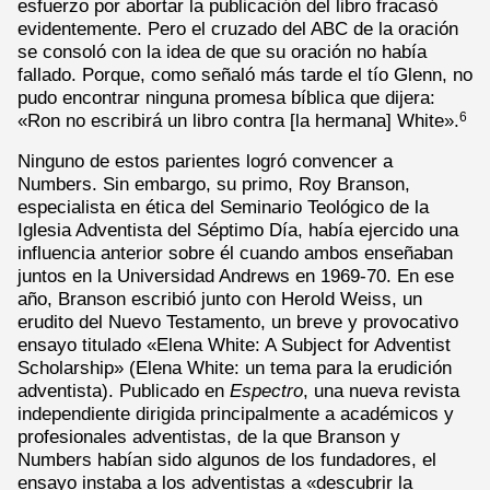
esfuerzo por abortar la publicación del libro fracasó
evidentemente. Pero el cruzado del ABC de la oración
se consoló con la idea de que su oración no había
fallado. Porque, como señaló más tarde el tío Glenn, no
pudo encontrar ninguna promesa bíblica que dijera:
«Ron no escribirá un libro contra [la hermana] White».
6
Ninguno de estos parientes logró convencer a
Numbers. Sin embargo, su primo, Roy Branson,
especialista en ética del Seminario Teológico de la
Iglesia Adventista del Séptimo Día, había ejercido una
influencia anterior sobre él cuando ambos enseñaban
juntos en la Universidad Andrews en 1969-70. En ese
año, Branson escribió junto con Herold Weiss, un
erudito del Nuevo Testamento, un breve y provocativo
ensayo titulado «Elena White: A Subject for Adventist
Scholarship» (Elena White: un tema para la erudición
adventista). Publicado en
Espectro
, una nueva revista
independiente dirigida principalmente a académicos y
profesionales adventistas, de la que Branson y
Numbers habían sido algunos de los fundadores, el
ensayo instaba a los adventistas a «descubrir la