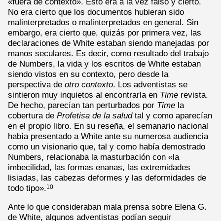
«fuera de contexto». Esto era a la vez falso y cierto.
No era cierto que los documentos hubieran sido
malinterpretados o malinterpretados en general. Sin
embargo, era cierto que, quizás por primera vez, las
declaraciones de White estaban siendo manejadas por
manos seculares. Es decir, como resultado del trabajo
de Numbers, la vida y los escritos de White estaban
siendo vistos en su contexto, pero desde la
perspectiva de
otro contexto
. Los adventistas se
sintieron muy inquietos al encontrarla en
Time
revista.
De hecho, parecían tan perturbados por
Time
la
cobertura de
Profetisa de la salud
tal y como aparecían
en el propio libro. En su reseña, el semanario nacional
había presentado a White ante su numerosa audiencia
como un visionario que, tal y como había demostrado
Numbers, relacionaba la masturbación con «la
imbecilidad, las formas enanas, las extremidades
lisiadas, las cabezas deformes y las deformidades de
todo tipo».
10
Ante lo que consideraban mala prensa sobre Elena G.
de White, algunos adventistas podían seguir