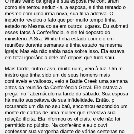
O mais velho da igreja e sua esposa me cont aram
como ele tentou seduzi-la, a esposa, e tinha tentado o
mesmo com uma irmã nova, sua filha adotiva. O
inquérito revelou o fato que por muito tempo tinha
estado no Mesma coisa em outros lugares. Eu submeti
esses fatos à Conferência, e ele foi deposto do
ministério. A Sra. White tinha estado com ele em
reuniões durante semanas e tinha estado na mesma
igreja; Mas ela não sabia nada sobre isso. Ela estava
em total ignorância dele até depois que tudo saiu.
Mais tarde, outro caso, muito ruim, veio à luz. Um m
inistro que tinha sido um de seus homens mais
confiáveis e valiosos, veio a Battle Creek uma semana
antes da reunião da Conferência Geral. Ele estava a
pregar no Tabernáculo na tarde do sábado. Sua esposa
há muito suspeitava de sua infidelidade. Então, p
rocurando um dia no seu baú, encontrou escondido um
monte de cartas de uma mulher que revelava sua
relação ilícita. Ela informou os oficiais, e ele não foi
permitido no púlpito. Na conferência eu o ouvi
confessar sua vergonha diante de várias centenas no