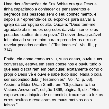
Uma das afirmações da Sra. White era que Deus a
tinha capacitado a conhecer os pensamentos e
segredos das pessoas sem o seu conhecimento, e
depois a r epreendê-los ou expor-os para salvar a
igreja da corrupção oculta. Ouça-a: "Deus tem-me
agradado abrir-me os segredos da vida interior e os
pecados ocultos de seu povo." O dever desagradável
foi colocado sobre mim para repreender os erros e
revelar pecados ocultos " ("Testimonies", Vol. III , p.
314).
Então, ela conta como as viu, suas casas, ouviu suas
conversas, estava em seus conselhos e ouviu tudo o
que eles discutiram em particular, exatamente como o
próprio Deus vê e ouve e sabe tudo isso. Nada p odia
ser escondido dela ("Testimonies", Vol. V., p. 68).
Assim, o Élder Uriah Smith, em "Objections to the
Visions Answered", edição 1868, página 6, diz: "Eles
expuseram a iniquidade escondida, trouxeram à luz os
erros ocultos e revelaram os maus motivos do s
falsos."