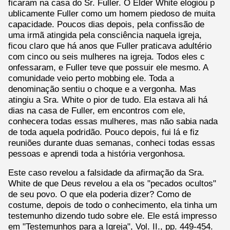
ficaram na casa do Sr. Fuller. O Élder White elogiou p
ublicamente Fuller como um homem piedoso de muita
capacidade. Poucos dias depois, pela confissão de
uma irmã atingida pela consciência naquela igreja,
ficou claro que há anos que Fuller praticava adultério
com cinco ou seis mulheres na igreja. Todos eles c
onfessaram, e Fuller teve que possuir ele mesmo. A
comunidade veio perto mobbing ele. Toda a
denominação sentiu o choque e a vergonha. Mas
atingiu a Sra. White o pior de tudo. Ela estava ali há
dias na casa de Fuller, em encontros com ele,
conhecera todas essas mulheres, mas não sabia nada
de toda aquela podridão. Pouco depois, fui lá e fiz
reuniões durante duas semanas, conheci todas essas
pessoas e aprendi toda a história vergonhosa.
Este caso revelou a falsidade da afirmação da Sra.
White de que Deus revelou a ela os "pecados ocultos"
de seu povo. O que ela poderia dizer? Como de
costume, depois de todo o conhecimento, ela tinha um
testemunho dizendo tudo sobre ele. Ele está impresso
em "Testemunhos para a Igreja", Vol. II., pp. 449-454.