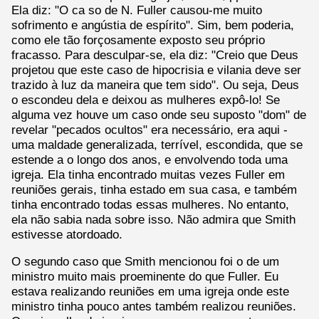
Ela diz: "O ca so de N. Fuller causou-me muito
sofrimento e angústia de espírito". Sim, bem poderia,
como ele tão forçosamente exposto seu próprio
fracasso. Para desculpar-se, ela diz: "Creio que Deus
projetou que este caso de hipocrisia e vilania deve ser
trazido à luz da maneira que tem sido". Ou seja, Deus
o escondeu dela e deixou as mulheres expô-lo! Se
alguma vez houve um caso onde seu suposto "dom" de
revelar "pecados ocultos" era necessário, era aqui -
uma maldade generalizada, terrível, escondida, que se
estende a o longo dos anos, e envolvendo toda uma
igreja. Ela tinha encontrado muitas vezes Fuller em
reuniões gerais, tinha estado em sua casa, e também
tinha encontrado todas essas mulheres. No entanto,
ela não sabia nada sobre isso. Não admira que Smith
estivesse atordoado.
O segundo caso que Smith mencionou foi o de um
ministro muito mais proeminente do que Fuller. Eu
estava realizando reuniões em uma igreja onde este
ministro tinha pouco antes também realizou reuniões.