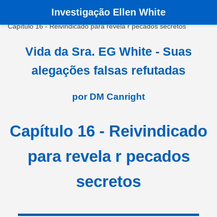
Investigação Ellen White
Pagina principala
›
Livros
›
Vida da Sra. EG White
›
Capítulo 16 - Reivindicado para revela r pecados secretos
Vida da Sra. EG White - Suas
alegações falsas refutadas
por DM Canright
Capítulo 16 - Reivindicado
para revela r pecados
secretos