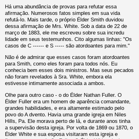
Há uma abundância de provas para refutar essa
afirmação. Numerosos fatos simples em sua vida
refutá-lo. Mais tarde, o próprio Élder Smith duvidou
dessa afirmação de Mrs. White. Sob a data de 22 de
março de 1883, ele me escreveu sobre sua incredu
lidade em seus testemunhos. Cito algumas linhas: "Os
casos de C ------ e S ----- são atordoantes para mim."
Não é de admirar que esses casos foram atordoantes
para Smith, como eles foram para todos nós. Eu
conhecia bem esses dois ministros. Mas seus pecados
não foram revelados à Sra. White, embora ela
estivesse intimamente associada a ambos.
Olhe para outro caso - o do Élder Nathan Fuller. O
Élder Fuller era um homem de aparência comandante,
grandes habilidades, e era altamente estimado pelo
povo do A dvento. Havia uma grande igreja em Niles
Hills, Pa. Ele morava perto de lá, e durante anos tinha
a supervisão desta igreja. Por volta de 1869 ou 1870, o
Élder White e sua esposa visitaram esta igreja e