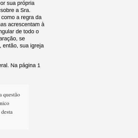
or sua própria
 sobre a Sra.
a, como a regra da
 mas acrescentam à
ngular de todo o
aração, se
 então, sua igreja
eral. Na página 1
 a questão
único
 desta