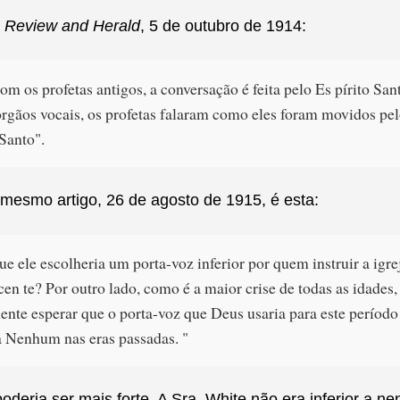
o
Review and Herald
, 5 de outubro de 1914:
m os profetas antigos, a conversação é feita pelo Es pírito San
órgãos vocais, os profetas falaram como eles foram movidos pe
 Santo".
mesmo artigo, 26 de agosto de 1915, é esta:
ue ele escolheria um porta-voz inferior por quem instruir a igre
en te? Por outro lado, como é a maior crise de todas as idades
ente esperar que o porta-voz que Deus usaria para este período
 a Nenhum nas eras passadas. "
deria ser mais forte. A Sra. White não era inferior a n