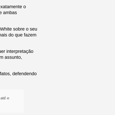
exatamente o
 e ambas
. White sobre o seu
mais do que fazem
er interpretação
um assunto,
 fatos, defendendo
até o