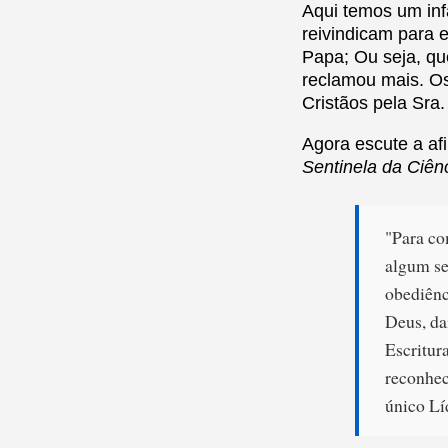
Aqui temos um inf
reivindicam para 
Papa; Ou seja, qu
reclamou mais. Os
Cristãos pela Sra.
Agora escute a af
Sentinela da Ciênc
"Para co
algum sen
obediênc
Deus, da
Escritura
reconhec
único Líd