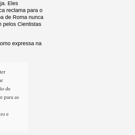
ja. Eles
ica reclama para o
papa de Roma nunca
 pelos Cientistas
 como expressa na
ter
ar
ão de
e para as
e
ro e