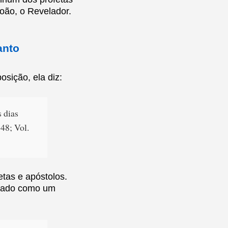
João, o Revelador.
anto
osição, ela diz:
s dias
148; Vol.
etas e apóstolos.
arcado como um