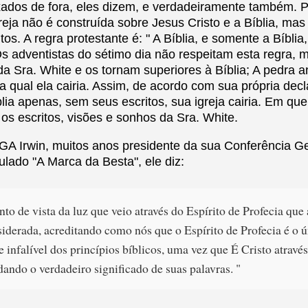
ados de fora, eles dizem, e verdadeiramente também. P
reja não é construída sobre Jesus Cristo e a Bíblia, mas
tos. A regra protestante é: " A Bíblia, e somente a Bíbli
 Os adventistas do sétimo dia não respeitam esta regra,
 da Sra. White e os tornam superiores à Bíblia; A pedra a
a qual ela cairia. Assim, de acordo com sua própria decl
ia apenas, sem seus escritos, sua igreja cairia. Em que,
os escritos, visões e sonhos da Sra. White.
e GA Irwin, muitos anos presidente da sua Conferência G
tulado "A Marca da Besta", ele diz:
nto de vista da luz que veio através do Espírito de Profecia que
siderada, acreditando como nós que o Espírito de Profecia é o 
e infalível dos princípios bíblicos, uma vez que É Cristo através
dando o verdadeiro significado de suas palavras. "