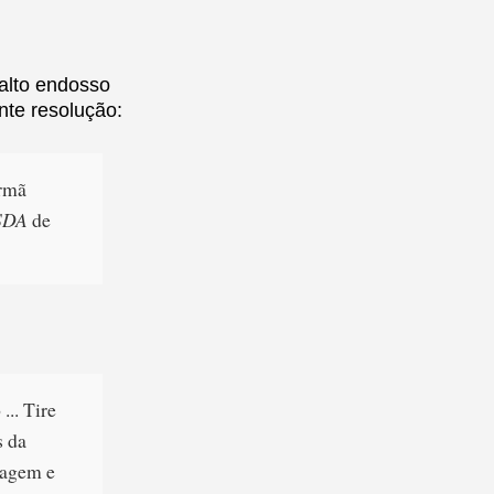
 alto endosso
nte resolução:
Irmã
 SDA
de
... Tire
s da
sagem e