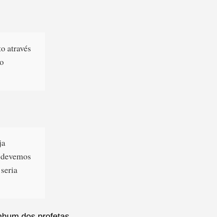
to através
lo
ja
, devemos
 seria
enhum dos profetas