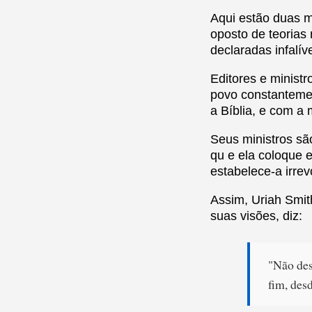
Aqui estão duas 
oposto de teorias
declaradas infalí
Editores e ministr
povo constantemen
a Bíblia, e com a
Seus ministros sã
qu e ela coloque 
estabelece-a irre
Assim, Uriah Smit
suas visões, diz:
"Não des
fim, desd