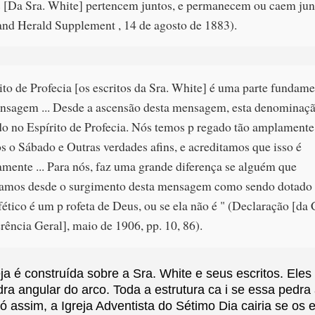
s [Da Sra. White] pertencem juntos, e permanecem ou caem junt
nd Herald Supplement , 14 de agosto de 1883).
ito de Profecia [os escritos da Sra. White] é uma parte fundame
nsagem ... Desde a ascensão desta mensagem, esta denominaç
do no Espírito de Profecia. Nós temos p regado tão amplament
s o Sábado e Outras verdades afins, e acreditamos que isso é
mente ... Para nós, faz uma grande diferença se alguém que
ramos desde o surgimento desta mensagem como sendo dotado
ético é um p rofeta de Deus, ou se ela não é " (Declaração [da
rência Geral], maio de 1906, pp. 10, 86).
eja é construída sobre a Sra. White e seus escritos. El
ra angular do arco. Toda a estrutura ca i se essa pedra 
ó assim, a Igreja Adventista do Sétimo Dia cairia se os e