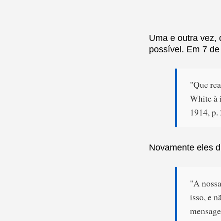
Uma e outra vez, 
possível. Em 7 de
"Que rea
White à 
1914, p.
Novamente eles d
"A nossa
isso, e 
mensagem