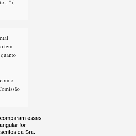
o s " (
ntal
ão tem
e quanto
 com o
 Comissão
es comparam esses
angular for
scritos da Sra.