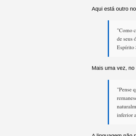
Aqui está outro n
"Como co
de seus 
Espírito
Mais uma vez, no 
"Pense q
remanesc
naturalm
inferior
A linguagem não po