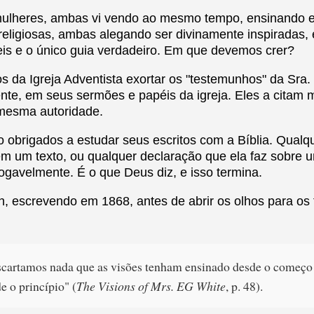
mulheres, ambas vi vendo ao mesmo tempo, ensinando 
 religiosas, ambas alegando ser divinamente inspiradas,
veis e o único guia verdadeiro. Em que devemos crer?
os da Igreja Adventista exortar os "testemunhos" da Sra
te, em seus sermões e papéis da igreja. Eles a citam 
 mesma autoridade.
o obrigados a estudar seus escritos com a Bíblia. Qualqu
em um texto, ou qualquer declaração que ela faz sobre 
vogavelmente. É o que Deus diz, e isso termina.
h, escrevendo em 1868, antes de abrir os olhos para os
cartamos nada que as visões tenham ensinado desde o começo 
e o princípio" (
The Visions of Mrs. EG White
, p. 48).