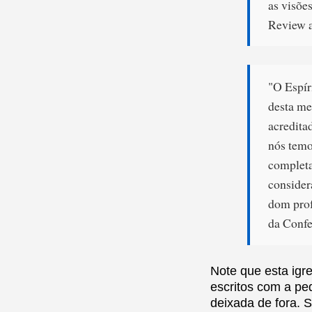
as visõe
Review a
"O Espír
desta me
acredita
nós temo
completa
conside
dom prof
da Confe
Note que esta igr
escritos com a ped
deixada de fora. S