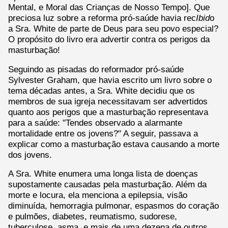
Mental, e Moral das Crianças de Nosso Tempo]. Que
preciosa luz sobre a reforma pró-saúde havia rec
Ibid
o
a Sra. White de parte de Deus para seu povo especial?
O propósito do livro era advertir contra os perigos da
masturbação!
Seguindo as pisadas do reformador pró-saúde
Sylvester Graham, que havia escrito um livro sobre o
tema décadas antes, a Sra. White decidiu que os
membros de sua igreja necessitavam ser advertidos
quanto aos perigos que a masturbação representava
para a saúde: "Tendes observado a alarmante
mortalidade entre os jovens?" A seguir, passava a
explicar como a masturbação estava causando a morte
dos jovens.
A Sra. White enumera uma longa lista de doenças
supostamente causadas pela masturbação. Além da
morte e locura, ela menciona a epilepsia, visão
diminuída, hemorragia pulmonar, espasmos do coração
e pulmões, diabetes, reumatismo, sudorese,
tuberculose, asma, e mais de uma dezena de outros