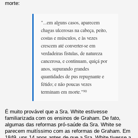
morte:
"...em alguns casos, aparecem
chagas ulcerosas na cabeça, peito,
costas e músculos, e às vezes
crescem até converter-se em
verdadeiras fístulas, de natureza
cancerosa, e continuam, quiçá por
anos, supurando grandes
quantidades de pus repugnante e
fétido; e não poucas vezes
terminam em morte."
90
É muito provável que a Sra. White estivesse
familiarizada com os ensinos de Graham. De fato,
algumas das reformas pró-saúde da Sra. White se
parecem muitíssimo com as reformas de Graham. Em
1849, uns 14 anos antes de que a Sra. White tivesse a