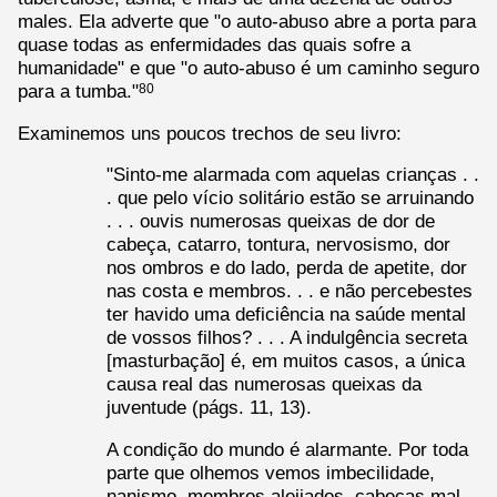
males. Ela adverte que "o auto-abuso abre a porta para
quase todas as enfermidades das quais sofre a
humanidade" e que "o auto-abuso é um caminho seguro
para a tumba."
80
Examinemos uns poucos trechos de seu livro:
"Sinto-me alarmada com aquelas crianças . .
. que pelo vício solitário estão se arruinando
. . . ouvis numerosas queixas de dor de
cabeça, catarro, tontura, nervosismo, dor
nos ombros e do lado, perda de apetite, dor
nas costa e membros. . . e não percebestes
ter havido uma deficiência na saúde mental
de vossos filhos? . . . A indulgência secreta
[masturbação] é, em muitos casos, a única
causa real das numerosas queixas da
juventude (págs. 11, 13).
A condição do mundo é alarmante. Por toda
parte que olhemos vemos imbecilidade,
nanismo, membros aleijados, cabeças mal