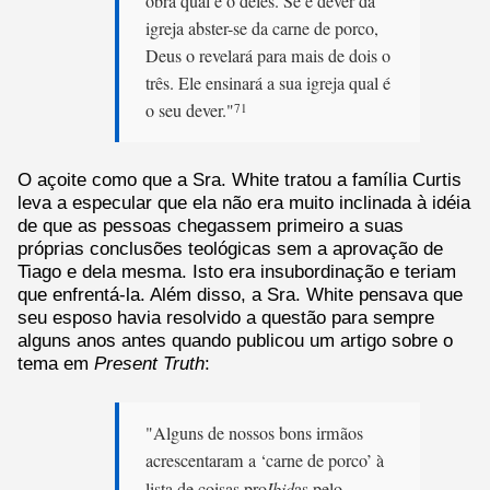
obra qual é o deles. Se é dever da
igreja abster-se da carne de porco,
Deus o revelará para mais de dois o
três. Ele ensinará a sua igreja qual é
o seu dever."
71
O açoite como que a Sra. White tratou a família Curtis
leva a especular que ela não era muito inclinada à idéia
de que as pessoas chegassem primeiro a suas
próprias conclusões teológicas sem a aprovação de
Tiago e dela mesma. Isto era insubordinação e teriam
que enfrentá-la. Além disso, a Sra. White pensava que
seu esposo havia resolvido a questão para sempre
alguns anos antes quando publicou um artigo sobre o
tema em
Present Truth
:
"Alguns de nossos bons irmãos
acrescentaram a ‘carne de porco’ à
lista de coisas pro
Ibid
as pelo