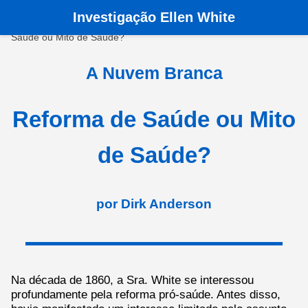
Investigação Ellen White
Pagina principala
›
Livros
›
A Nuvem Branca
›
Reforma de
Saúde ou Mito de Saúde?
A Nuvem Branca
Reforma de Saúde ou Mito
de Saúde?
por Dirk Anderson
Na década de 1860, a Sra. White se interessou
profundamente pela reforma pró-saúde. Antes disso,