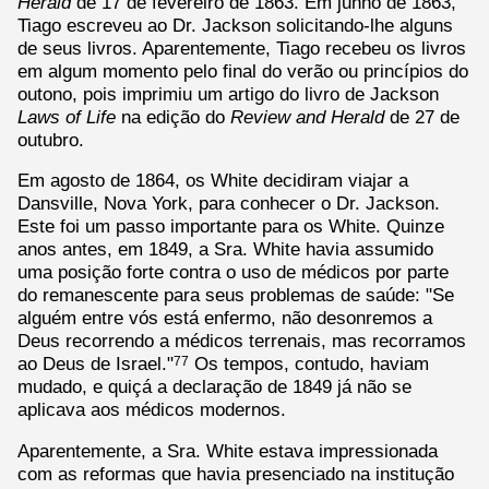
Herald
de 17 de fevereiro de 1863. Em junho de 1863,
Tiago escreveu ao Dr. Jackson solicitando-lhe alguns
de seus livros. Aparentemente, Tiago recebeu os livros
em algum momento pelo final do verão ou princípios do
outono, pois imprimiu um artigo do livro de Jackson
Laws of Life
na edição do
Review and Herald
de 27 de
outubro.
Em agosto de 1864, os White decidiram viajar a
Dansville, Nova York, para conhecer o Dr. Jackson.
Este foi um passo importante para os White. Quinze
anos antes, em 1849, a Sra. White havia assumido
uma posição forte contra o uso de médicos por parte
do remanescente para seus problemas de saúde: "Se
alguém entre vós está enfermo, não desonremos a
Deus recorrendo a médicos terrenais, mas recorramos
ao Deus de Israel."
Os tempos, contudo, haviam
77
mudado, e quiçá a declaração de 1849 já não se
aplicava aos médicos modernos.
Aparentemente, a Sra. White estava impressionada
com as reformas que havia presenciado na institução