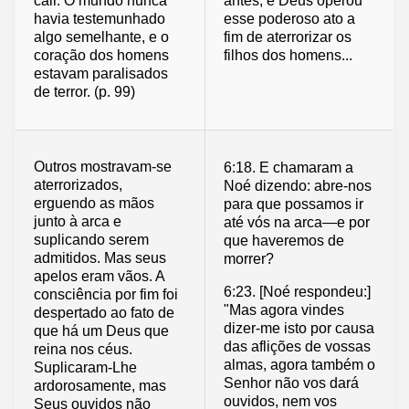
cair. O mundo nunca
antes; e Deus operou
havia testemunhado
esse poderoso ato a
algo semelhante, e o
fim de aterrorizar os
coração dos homens
filhos dos homens...
estavam paralisados
de terror. (p. 99)
Outros mostravam-se
6:18. E chamaram a
aterrorizados,
Noé dizendo: abre-nos
erguendo as mãos
para que possamos ir
junto à arca e
até vós na arca—e por
suplicando serem
que haveremos de
admitidos. Mas seus
morrer?
apelos eram vãos. A
6:23. [Noé respondeu:]
consciência por fim foi
"Mas agora vindes
despertado ao fato de
dizer-me isto por causa
que há um Deus que
das aflições de vossas
reina nos céus.
almas, agora também o
Suplicaram-Lhe
Senhor não vos dará
ardorosamente, mas
ouvidos, nem vos
Seus ouvidos não