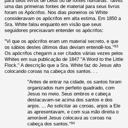
para seus livros de Deus ou de fontes humanas. Talvez
uma das primeiras fontes de material para seus livros
foram os Apócrifos. Nos dias pioneiros os White
consideravam os apócrifos em alta estima. Em 1850 a
Sra. White falou enquanto em visão que seus
seguidores precisavam entender os apócrifos:
"Vi que os apócrifos eram um material secreto, e que
os sábios destes últimos dias deviam entendê-los."
93
Os apócrifos chegarm a ser citados várias vezes pelos
Whites em sua publicação de 1847 "A Word to the Little
Flock." A descrição que a Sra. White faz do Jesus alto
colocando coroas na cabeça dos santos. . .
"Antes de entrar na cidade, os santos foram
organizados num perfeito quadrado, com
Jesus no meio. Seus ombros e cabeça
destacavam-se acima dos santos e dos
anjos. ... Ao solicitar as coroas, anjos a Ele
as apresentavam, e com sua mão direita o
amorável Jesus colocava as coroas na
cabeça dos santos."
94