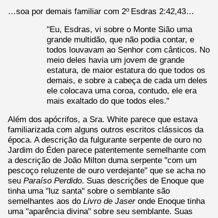
…soa por demais familiar com 2
Esdras 2:42,43…
o
"Eu, Esdras, vi sobre o Monte Sião uma
grande multidão, que não podia contar, e
todos louvavam ao Senhor com cânticos. No
meio deles havia um jovem de grande
estatura, de maior estatura do que todos os
demais, e sobre a cabeça de cada um deles
ele colocava uma coroa, contudo, ele era
mais exaltado do que todos eles."
Além dos apócrifos, a Sra. White parece que estava
familiarizada com alguns outros escritos clássicos da
época. A descrição da fulgurante serpente de ouro no
Jardim do Éden parece patentemente semelhante com
a descrição de João Milton duma serpente "com um
pescoço reluzente de ouro verdejante" que se acha no
seu
Paraíso Perdido
. Suas descrições de Enoque que
tinha uma "luz santa" sobre o semblante são
semelhantes aos do
Livro de Jaser
onde Enoque tinha
uma "aparência divina" sobre seu semblante. Suas