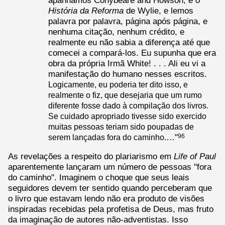
apanhamos Conybeare and Howson, e o
História da Reforma
de Wylie, e lemos
palavra por palavra, página após página, e
nenhuma citação, nenhum crédito, e
realmente eu não sabia a diferença até que
comecei a compará-los. Eu supunha que era
obra da própria Irmã White! . . . Ali eu vi a
manifestação do humano nesses escritos.
Logicamente, eu poderia ter dito isso, e
realmente o fiz, que desejaria que um rumo
diferente fosse dado à compilação dos livros.
Se cuidado apropriado tivesse sido exercido
muitas pessoas teriam sido poupadas de
…"
96
serem lançadas fora do caminho.
As revelações a respeito do plariarismo em
Life of Paul
aparentemente lançaram um número de pessoas "fora
do caminho". Imaginem o choque que seus leais
seguidores devem ter sentido quando perceberam que
o livro que estavam lendo não era produto de visões
inspiradas recebidas pela profetisa de Deus, mas fruto
da imaginação de autores não-adventistas. Isso