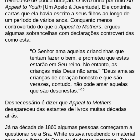
revelou-se de pouca duração. O livro tinha por títilo
An
Appeal to Youth
[Um Apelo à Juventude]. Ele continha
cartas que ela havia escrito a seus filhos ao longo de
um período de vários anos. Conquanto menos
controvertido do que o
Appeal to Mothers
, ergueu
algumas sobrancelhas com declarações controvertidas
como esta:
"O Senhor ama aquelas criancinhas que
tentam fazer o bem, e prometeu que estas
estarão em Seu reino. No entanto, as
crianças más Deus não ama." "Deus ama as
crianças de coração honesto e que são
verazes, contudo, não pode amar aquelas
que são desonestas."
92
Desnecessário é dizer que
Appeal to Mothers
desapareceu das estantes de livros muitas décadas
atrás.
Já na década de 1860 algumas pessoas começaram a
questionar se a Sra. White estava recebendo o material