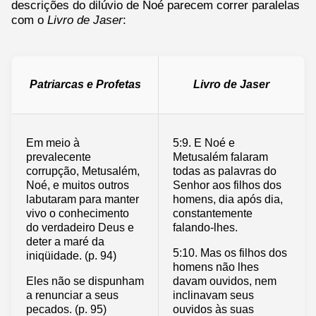
descrições do dilúvio de Noé parecem correr paralelas
com o
Livro de Jaser
:
Patriarcas e Profetas
Livro de Jaser
Em meio à
5:9. E Noé e
prevalecente
Metusalém falaram
corrupção, Metusalém,
todas as palavras do
Noé, e muitos outros
Senhor aos filhos dos
labutaram para manter
homens, dia após dia,
vivo o conhecimento
constantemente
do verdadeiro Deus e
falando-lhes.
deter a maré da
5:10. Mas os filhos dos
iniqüidade. (p. 94)
homens não lhes
Eles não se dispunham
davam ouvidos, nem
a renunciar a seus
inclinavam seus
pecados. (p. 95)
ouvidos às suas