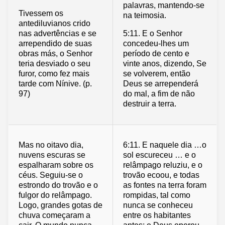
palavras, mantendo-se
Tivessem os
na teimosia.
antediluvianos crido
nas advertências e se
5:11. E o Senhor
arrependido de suas
concedeu-lhes um
obras más, o Senhor
período de cento e
teria desviado o seu
vinte anos, dizendo, Se
furor, como fez mais
se volverem, então
tarde com Nínive. (p.
Deus se arrependerá
97)
do mal, a fim de não
destruir a terra.
Mas no oitavo dia,
6:11. E naquele dia …o
nuvens escuras se
sol escureceu … e o
espalharam sobre os
relâmpago reluziu, e o
céus. Seguiu-se o
trovão ecoou, e todas
estrondo do trovão e o
as fontes na terra foram
fulgor do relâmpago.
rompidas, tal como
Logo, grandes gotas de
nunca se conheceu
chuva começaram a
entre os habitantes