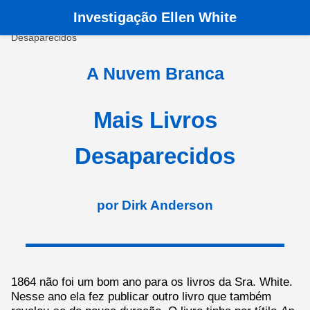
Investigação Ellen White
Pagina principala
›
Livros
›
A Nuvem Branca
›
Mais Livros
Desaparecidos
A Nuvem Branca
Mais Livros
Desaparecidos
por Dirk Anderson
1864 não foi um bom ano para os livros da Sra. White.
Nesse ano ela fez publicar outro livro que também