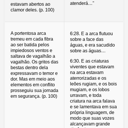
atenderá…"
estavam abertos ao
clamor deles. (p. 100)
A portentosa arca
6:28. E a arca flutuou
tremeu em cada fibra
sobre a face das
ao ser batida pelos
águas, e era sacudido
impiedosos ventos e
sobre as águas…
saltava de vagalhão a
6:30. E as criaturas
vagalhão. Os gritos das
viventes que estavam
bestas dentro dela
na arca estavam
expressavam o temor e
aterrorizadas e os
dor. Mas em meio aos
leões rugiam, e os bois
elementos em conflito
mugiam, e os lobos
prosseguiu sua jornada
urravam, e toda
em segurança. (p. 100)
criatura na arca falava
e se lamentava em sua
própria linguagem, de
modo que suas vozes
alcançavam grande