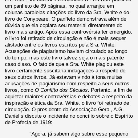
um panfleto de 89 páginas, no qual arranjou em
colunas paralelas citações do livro da Sra. White e do
livro de Conybeare. O panfleto demonstrava além de
dúvida que ela copiara seu material diretamente do
livro mais antigo. Após essa controvérsia ter emergido,
o livro foi retirado de circulação e não é mais sequer
alistado entre os livros escritos pela Sra. White.
Acusações de plagiarismo haviam circulado ao longo
do tempo, mas este livro talvez seja o mais patente
caso disso. O fato de que a Sra. White plagiou este
livro certamente suscitaria indagações a respeito de
seus outros livros. Já estavam vindo à tona muitas
acusações de plagiarismo com respeito a seus outros
livros, como
O Conflito dos Séculos
. Portanto, a fim de
aquietar maiores controvérsias e debates a respeito da
inspiração e ética da Sra. White, o livro foi retirado de
circulação. O presidente da Associação Geral, A.G.
Daniells discute o incidente no concílio sobre o Espírito
de Profecia de 1919:
"Agora, já sabem algo sobre esse pequeno