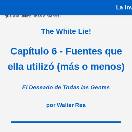
La
In
Inicio
›
Libros
›
La Mentira Blanca
›
Capítulo 6 - Fuentes
que ella utilizó (más o menos)
The White Lie!
Capítulo 6 - Fuentes que
ella utilizó (más o menos)
El Deseado de Todas las Gentes
por Walter Rea