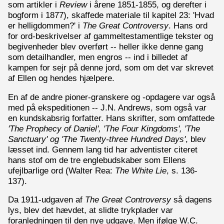
som artikler i
Review
i årene 1851-1855, og derefter i
bogform i 1877), skaffede materiale til kapitel 23: 'Hvad
er helligdommen?' i
The Great Controversy
. Hans ord
for ord-beskrivelser af gammeltestamentlige tekster og
begivenheder blev overført -- heller ikke denne gang
som detailhandler, men engros -- ind i billedet af
kampen for sejr på denne jord, som om det var skrevet
af Ellen og hendes hjælpere.
En af de andre pioner-granskere og -opdagere var også
med på ekspeditionen -- J.N. Andrews, som også var
en kundskabsrig forfatter. Hans skrifter, som omfattede
'The Prophecy of Daniel', 'The Four Kingdoms', 'The
Sanctuary' og 'The Twenty-three Hundred Days'
, blev
læsset ind. Gennem lang tid har adventister citeret
hans stof om de tre englebudskaber som Ellens
ufejlbarlige ord (Walter Rea:
The White Lie
, s. 136-
137).
Da 1911-udgaven af
The Great Controversy
så dagens
lys, blev det hævdet, at slidte trykplader var
foranledningen til den nye udgave. Men ifølge W.C.