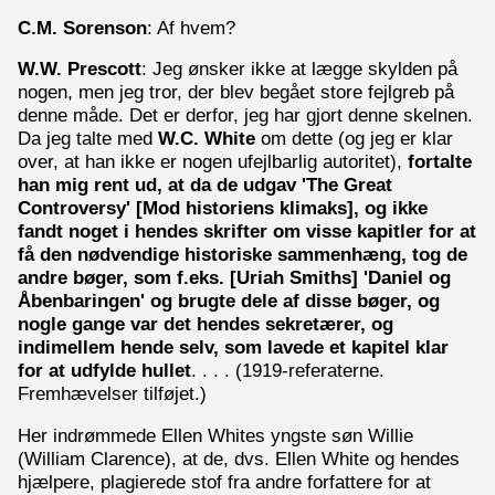
C.M. Sorenson
: Af hvem?
W.W. Prescott
: Jeg ønsker ikke at lægge skylden på
nogen, men jeg tror, der blev begået store fejlgreb på
denne måde. Det er derfor, jeg har gjort denne skelnen.
Da jeg talte med
W.C. White
om dette (og jeg er klar
over, at han ikke er nogen ufejlbarlig autoritet),
fortalte
han mig rent ud, at da de udgav 'The Great
Controversy' [Mod historiens klimaks], og ikke
fandt noget i hendes skrifter om visse kapitler for at
få den nødvendige historiske sammenhæng, tog de
andre bøger, som f.eks. [Uriah Smiths] 'Daniel og
Åbenbaringen' og brugte dele af disse bøger, og
nogle gange var det hendes sekretærer, og
indimellem hende selv, som lavede et kapitel klar
for at udfylde hullet
. . . . (1919-referaterne.
Fremhævelser tilføjet.)
Her indrømmede Ellen Whites yngste søn Willie
(William Clarence), at de, dvs. Ellen White og hendes
hjælpere, plagierede stof fra andre forfattere for at