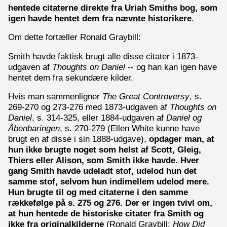
hentede citaterne direkte fra Uriah Smiths bog, som
igen havde hentet dem fra nævnte historikere
.
Om dette fortæller Ronald Graybill:
Smith havde faktisk brugt alle disse citater i 1873-
udgaven af
Thoughts on Daniel
-- og han kan igen have
hentet dem fra sekundære kilder.
Hvis man sammenligner
The Great Controversy
, s.
269-270 og 273-276 med 1873-udgaven af
Thoughts on
Daniel
, s. 314-325, eller 1884-udgaven af
Daniel og
Åbenbaringen
, s. 270-279 (Ellen White kunne have
brugt en af disse i sin 1888-udgave),
opdager man, at
hun ikke brugte noget som helst af Scott, Gleig,
Thiers eller Alison, som Smith ikke havde. Hver
gang Smith havde udeladt stof, udelod hun det
samme stof, selvom hun indimellem udelod mere.
Hun brugte til og med citaterne i den samme
rækkefølge på s. 275 og 276. Der er ingen tvivl om,
at hun hentede de historiske citater fra Smith og
ikke fra originalkilderne
(Ronald Graybill:
How Did