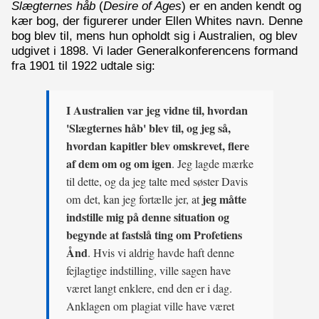
Slægternes håb
(
Desire of Ages
) er en anden kendt og
kær bog, der figurerer under Ellen Whites navn. Denne
bog blev til, mens hun opholdt sig i Australien, og blev
udgivet i 1898. Vi lader Generalkonferencens formand
fra 1901 til 1922 udtale sig:
I Australien var jeg vidne til, hvordan
'Slægternes håb' blev til, og jeg så,
hvordan kapitler blev omskrevet, flere
af dem om og om igen
. Jeg lagde mærke
til dette, og da jeg talte med søster Davis
jeg måtte
om det, kan jeg fortælle jer, at
indstille mig på denne situation og
begynde at fastslå ting om Profetiens
Ånd
. Hvis vi aldrig havde haft denne
fejlagtige indstilling, ville sagen have
været langt enklere, end den er i dag.
Anklagen om plagiat ville have været