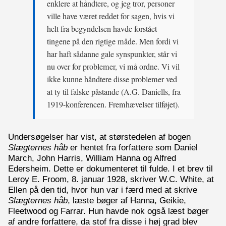
enklere at håndtere, og jeg tror, personer
ville have været reddet for sagen, hvis vi
helt fra begyndelsen havde forstået
tingene på den rigtige måde. Men fordi vi
har haft sådanne gale synspunkter, står vi
nu over for problemer, vi må ordne. Vi vil
ikke kunne håndtere disse problemer ved
at ty til falske påstande (A.G. Daniells, fra
1919-konferencen. Fremhævelser tilføjet).
Undersøgelser har vist, at størstedelen af bogen
Slægternes håb
er hentet fra forfattere som Daniel
March, John Harris, William Hanna og Alfred
Edersheim. Dette er dokumenteret til fulde. I et brev til
Leroy E. Froom, 8. januar 1928, skriver W.C. White, at
Ellen på den tid, hvor hun var i færd med at skrive
Slægternes håb
, læste bøger af Hanna, Geikie,
Fleetwood og Farrar. Hun havde nok også læst bøger
af andre forfattere, da stof fra disse i høj grad blev