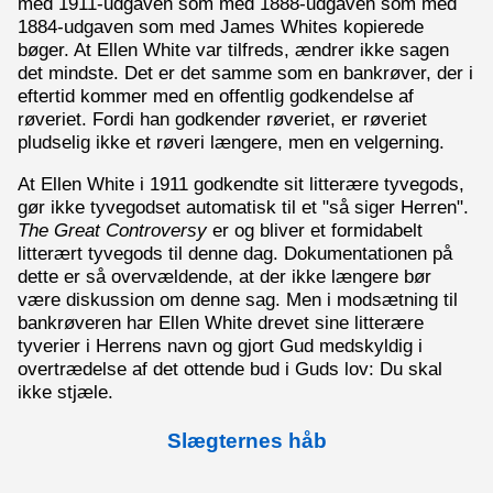
med 1911-udgaven som med 1888-udgaven som med
1884-udgaven som med James Whites kopierede
bøger. At Ellen White var tilfreds, ændrer ikke sagen
det mindste. Det er det samme som en bankrøver, der i
eftertid kommer med en offentlig godkendelse af
røveriet. Fordi han godkender røveriet, er røveriet
pludselig ikke et røveri længere, men en velgerning.
At Ellen White i 1911 godkendte sit litterære tyvegods,
gør ikke tyvegodset automatisk til et "så siger Herren".
The Great Controversy
er og bliver et formidabelt
litterært tyvegods til denne dag. Dokumentationen på
dette er så overvældende, at der ikke længere bør
være diskussion om denne sag. Men i modsætning til
bankrøveren har Ellen White drevet sine litterære
tyverier i Herrens navn og gjort Gud medskyldig i
overtrædelse af det ottende bud i Guds lov: Du skal
ikke stjæle.
Slægternes håb