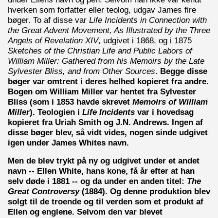
hverken som forfatter eller teolog, udgav James fire
bøger. To af disse var
Life Incidents in Connection with
the Great Advent Movement, As Illustrated by the Three
Angels of Revelation XIV
, udgivet i 1868, og i 1875
Sketches of the Christian Life and Public Labors of
William Miller: Gathered from his Memoirs by the Late
Sylvester Bliss, and from Other Sources
.
Begge disse
bøger var omtrent i deres helhed kopieret fra andre
.
Bogen om William Miller var hentet fra Sylvester
Bliss (som i 1853 havde skrevet
Memoirs of William
Miller
). Teologien i
Life Incidents
var i hovedsag
kopieret fra Uriah Smith og J.N. Andrews. Ingen af
disse bøger blev, så vidt vides, nogen sinde udgivet
igen under James Whites navn.
Men de blev trykt på ny og udgivet under et andet
navn -- Ellen White, hans kone, få år efter at han
selv døde i 1881 -- og da under en anden titel:
The
Great Controversy
(1884). Og denne produktion blev
solgt til de troende og til verden som et produkt af
Ellen og englene. Selvom den var blevet