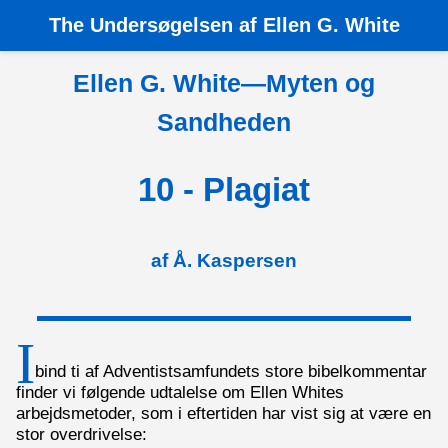
The
Undersøgelsen af Ellen G. White
Hjem
›
Ellen White - Myten og Sandheden
›
10 - Plagiat
Ellen G. White—Myten og
Sandheden
10 - Plagiat
af Å. Kaspersen
I
bind ti af Adventistsamfundets store bibelkommentar
finder vi følgende udtalelse om Ellen Whites
arbejdsmetoder, som i eftertiden har vist sig at være en
stor overdrivelse: