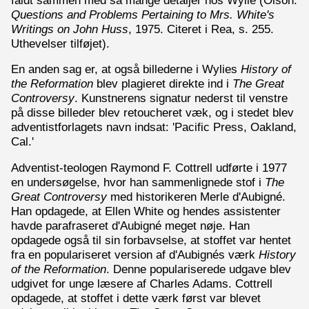
Questions and Problems Pertaining to Mrs. White's
Writings on John Huss
, 1975. Citeret i Rea, s. 255.
Uthevelser tilføjet).
En anden sag er, at også billederne i Wylies
History of
the Reformation
blev plagieret direkte ind i
The Great
Controversy
. Kunstnerens signatur nederst til venstre
på disse billeder blev retoucheret væk, og i stedet blev
adventistforlagets navn indsat: 'Pacific Press, Oakland,
Cal.'
Adventist-teologen Raymond F. Cottrell udførte i 1977
en undersøgelse, hvor han sammenlignede stof i
The
Great Controversy
med historikeren Merle d'Aubigné.
Han opdagede, at Ellen White og hendes assistenter
havde parafraseret d'Aubigné meget nøje. Han
opdagede også til sin forbavselse, at stoffet var hentet
fra en populariseret version af d'Aubignés værk
History
of the Reformation
. Denne populariserede udgave blev
udgivet for unge læsere af Charles Adams. Cottrell
opdagede, at stoffet i dette værk først var blevet