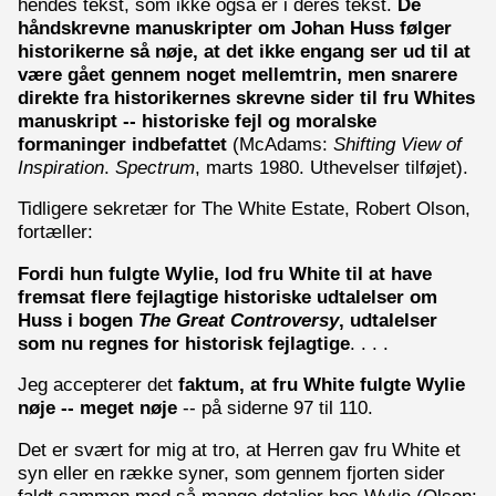
hendes tekst, som ikke også er i deres tekst.
De
håndskrevne manuskripter om Johan Huss følger
historikerne så nøje, at det ikke engang ser ud til at
være gået gennem noget mellemtrin, men snarere
direkte fra historikernes skrevne sider til fru Whites
manuskript -- historiske fejl og moralske
formaninger indbefattet
(McAdams:
Shifting View of
Inspiration
.
Spectrum
, marts 1980. Uthevelser tilføjet).
Tidligere sekretær for The White Estate, Robert Olson,
fortæller:
Fordi hun fulgte Wylie, lod fru White til at have
fremsat flere fejlagtige historiske udtalelser om
Huss i bogen
The Great Controversy
, udtalelser
som nu regnes for historisk fejlagtige
. . . .
Jeg accepterer det
faktum, at fru White fulgte Wylie
nøje -- meget nøje
-- på siderne 97 til 110.
Det er svært for mig at tro, at Herren gav fru White et
syn eller en række syner, som gennem fjorten sider
faldt sammen med så mange detaljer hos Wylie (Olson: