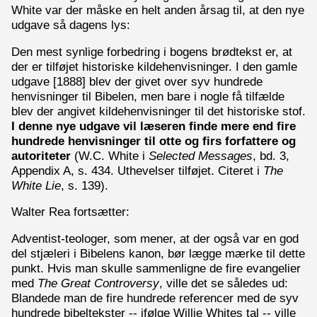
White var der måske en helt anden årsag til, at den nye
udgave så dagens lys:
Den mest synlige forbedring i bogens brødtekst er, at
der er tilføjet historiske kildehenvisninger. I den gamle
udgave [1888] blev der givet over syv hundrede
henvisninger til Bibelen, men bare i nogle få tilfælde
blev der angivet kildehenvisninger til det historiske stof.
I denne nye udgave vil læseren finde mere end fire
hundrede henvisninger til otte og firs forfattere og
autoriteter
(W.C. White i
Selected Messages
, bd. 3,
Appendix A, s. 434. Uthevelser tilføjet. Citeret i
The
White Lie
, s. 139).
Walter Rea fortsætter:
Adventist-teologer, som mener, at der også var en god
del stjæleri i Bibelens kanon, bør lægge mærke til dette
punkt. Hvis man skulle sammenligne de fire evangelier
med
The Great Controversy
, ville det se således ud:
Blandede man de fire hundrede referencer med de syv
hundrede bibeltekster -- ifølge Willie Whites tal -- ville