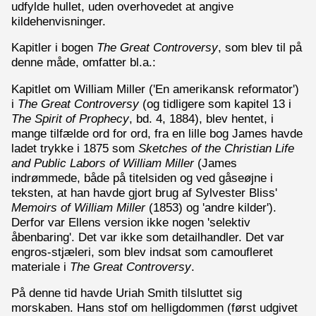
udfylde hullet, uden overhovedet at angive
kildehenvisninger.
Kapitler i bogen
The Great Controversy
, som blev til på
denne måde, omfatter bl.a.:
Kapitlet om William Miller ('En amerikansk reformator')
i
The Great Controversy
(og tidligere som kapitel 13 i
The Spirit of Prophecy
, bd. 4, 1884), blev hentet, i
mange tilfælde ord for ord, fra en lille bog James havde
ladet trykke i 1875 som
Sketches of the Christian Life
and Public Labors of William Miller
(James
indrømmede, både på titelsiden og ved gåseøjne i
teksten, at han havde gjort brug af Sylvester Bliss'
Memoirs of William Miller
(1853) og 'andre kilder').
Derfor var Ellens version ikke nogen 'selektiv
åbenbaring'. Det var ikke som detailhandler. Det var
engros-stjæleri, som blev indsat som camoufleret
materiale i
The Great Controversy
.
På denne tid havde Uriah Smith tilsluttet sig
morskaben. Hans stof om helligdommen (først udgivet