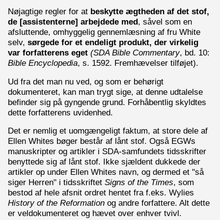
Nøjagtige regler for at
beskytte ægtheden af det stof,
de [assistenterne] arbejdede med
, såvel som en
afsluttende, omhyggelig gennemlæsning af fru White
selv,
sørgede for et endeligt produkt, der virkelig
var forfatterens eget
(SDA Bible Commentary
, bd. 10:
Bible Encyclopedia
, s. 1592. Fremhævelser tilføjet).
Ud fra det man nu ved, og som er behørigt
dokumenteret, kan man trygt sige, at denne udtalelse
befinder sig på gyngende grund. Forhåbentlig skyldtes
dette forfatterens uvidenhed.
Det er nemlig et uomgængeligt faktum, at store dele af
Ellen Whites bøger består af lånt stof. Også EGWs
manuskripter og artikler i SDA-samfundets tidsskrifter
benyttede sig af lånt stof. Ikke sjældent dukkede der
artikler op under Ellen Whites navn, og dermed et "så
siger Herren" i tidsskriftet
Signs of the Times
, som
bestod af hele afsnit ordret hentet fra f.eks. Wylies
History of the Reformation
og andre forfattere. Alt dette
er veldokumenteret og hævet over enhver tvivl.