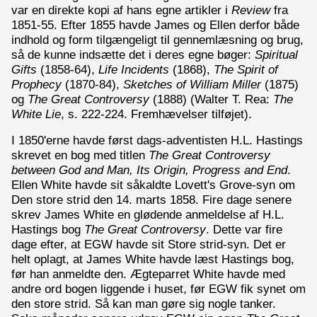
var en direkte kopi af hans egne artikler i
Review
fra
1851-55. Efter 1855 havde James og Ellen derfor både
indhold og form tilgængeligt til gennemlæsning og brug,
så de kunne indsætte det i deres egne bøger:
Spiritual
Gifts
(1858-64),
Life Incidents
(1868),
The Spirit of
Prophecy
(1870-84),
Sketches of William Miller
(1875)
og
The Great Controversy
(1888) (Walter T. Rea:
The
White Lie
, s. 222-224. Fremhævelser tilføjet).
I 1850'erne havde først dags-adventisten H.L. Hastings
skrevet en bog med titlen
The Great Controversy
between God and Man, Its Origin, Progress and End
.
Ellen White havde sit såkaldte Lovett's Grove-syn om
Den store strid den 14. marts 1858. Fire dage senere
skrev James White en glødende anmeldelse af H.L.
Hastings bog
The Great Controversy
. Dette var fire
dage efter, at EGW havde sit Store strid-syn. Det er
helt oplagt, at James White havde læst Hastings bog,
før han anmeldte den. Ægteparret White havde med
andre ord bogen liggende i huset, før EGW fik synet om
den store strid. Så kan man gøre sig nogle tanker.