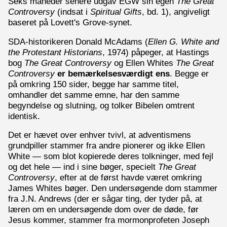
Seks måneder senere udgav EGW sin egen
The Great
Controversy
(indsat i
Spiritual Gifts
, bd. 1), angiveligt
baseret på Lovett's Grove-synet.
SDA-historikeren Donald McAdams (
Ellen G. White and
the Protestant Historians
, 1974) påpeger, at Hastings
bog
The Great Controversy
og Ellen Whites
The Great
Controversy
er bemærkelsesværdigt ens
. Begge er
på omkring 150 sider, begge har samme titel,
omhandler det samme emne, har den samme
begyndelse og slutning, og tolker Bibelen omtrent
identisk.
Det er hævet over enhver tvivl, at adventismens
grundpiller stammer fra andre pionerer og ikke Ellen
White — som blot kopierede deres tolkninger, med fejl
og det hele — ind i sine bøger, specielt
The Great
Controversy
, efter at de først havde været omkring
James Whites bøger. Den undersøgende dom stammer
fra J.N. Andrews (der er sågar ting, der tyder på, at
læren om en undersøgende dom over de døde, før
Jesus kommer, stammer fra mormonprofeten Joseph