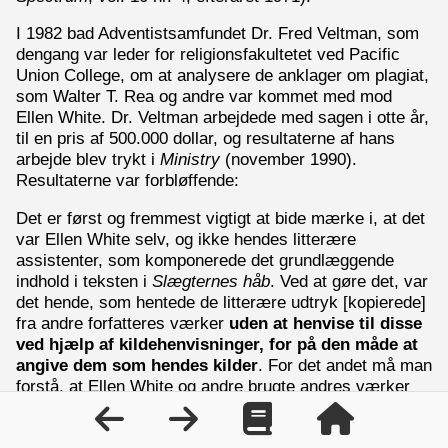
I 1982 bad Adventistsamfundet Dr. Fred Veltman, som
dengang var leder for religionsfakultetet ved Pacific
Union College, om at analysere de anklager om plagiat,
som Walter T. Rea og andre var kommet med mod
Ellen White. Dr. Veltman arbejdede med sagen i otte år,
til en pris af 500.000 dollar, og resultaterne af hans
arbejde blev trykt i
Ministry
(november 1990).
Resultaterne var forbløffende:
Det er først og fremmest vigtigt at bide mærke i, at det
var Ellen White selv, og ikke hendes litterære
assistenter, som komponerede det grundlæggende
indhold i teksten i
Slægternes håb
. Ved at gøre det, var
det hende, som hentede de litterære udtryk [kopierede]
fra andre forfatteres værker
uden at henvise til disse
ved hjælp af kildehenvisninger, for på den måde at
angive dem som hendes kilder
. For det andet må man
forstå, at Ellen White og andre brugte andres værker
bevidst og med hensigt
. . . .underforstået eller med
rene ord
indrømmede hverken Ellen White eller