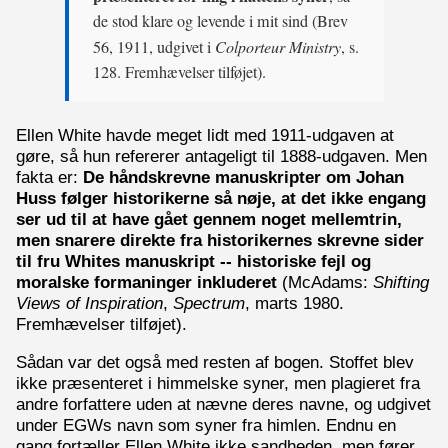
de stod klare og levende i mit sind (Brev
56, 1911, udgivet i
Colporteur Ministry
, s.
128. Fremhævelser tilføjet).
Ellen White havde meget lidt med 1911-udgaven at
gøre, så hun refererer antageligt til 1888-udgaven. Men
fakta er:
De håndskrevne manuskripter om Johan
Huss følger historikerne så nøje, at det ikke engang
ser ud til at have gået gennem noget mellemtrin,
men snarere direkte fra historikernes skrevne sider
til fru Whites manuskript -- historiske fejl og
moralske formaninger inkluderet
(McAdams:
Shifting
Views of Inspiration
,
Spectrum
, marts 1980.
Fremhævelser tilføjet).
Sådan var det også med resten af bogen. Stoffet blev
ikke præsenteret i himmelske syner, men plagieret fra
andre forfattere uden at nævne deres navne, og udgivet
under EGWs navn som syner fra himlen. Endnu en
gang fortæller Ellen White ikke sandheden, men fører