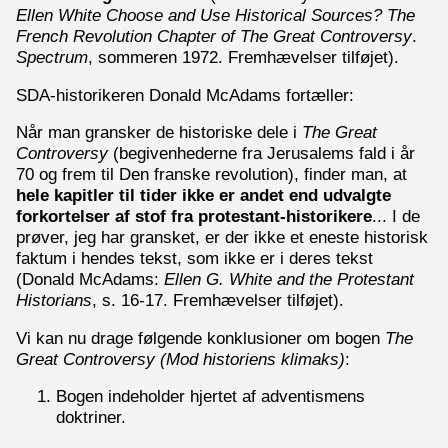
Ellen White Choose and Use Historical Sources? The
French Revolution Chapter of The Great Controversy
.
Spectrum
, sommeren 1972. Fremhævelser tilføjet).
SDA-historikeren Donald McAdams fortæller:
Når man gransker de historiske dele i
The Great
Controversy
(begivenhederne fra Jerusalems fald i år
70 og frem til Den franske revolution), finder man, at
hele kapitler til tider ikke er andet end udvalgte
forkortelser af stof fra protestant-historikere
... I de
prøver, jeg har gransket, er der ikke et eneste historisk
faktum i hendes tekst, som ikke er i deres tekst
(Donald McAdams:
Ellen G. White and the Protestant
Historians
, s. 16-17. Fremhævelser tilføjet).
Vi kan nu drage følgende konklusioner om bogen
The
Great Controversy (Mod historiens klimaks)
:
Bogen indeholder hjertet af adventismens
doktriner.