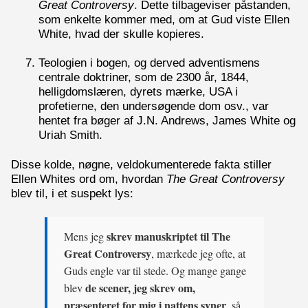
Great Controversy
. Dette tilbageviser påstanden,
som enkelte kommer med, om at Gud viste Ellen
White, hvad der skulle kopieres.
Teologien i bogen, og derved adventismens
centrale doktriner, som de 2300 år, 1844,
helligdomslæren, dyrets mærke, USA i
profetierne, den undersøgende dom osv., var
hentet fra bøger af J.N. Andrews, James White og
Uriah Smith.
Disse kolde, nøgne, veldokumenterede fakta stiller
Ellen Whites ord om, hvordan
The Great Controversy
blev til, i et suspekt lys:
skrev manuskriptet til The
Mens jeg
Great Controversy
, mærkede jeg ofte, at
Guds engle var til stede. Og mange gange
de scener, jeg skrev om,
blev
præsenteret for mig i nattens syner
, så