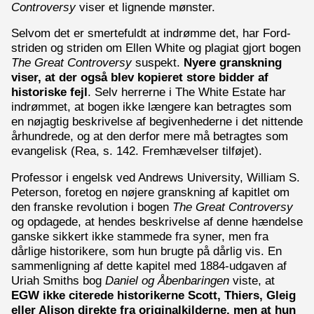
Controversy
viser et lignende mønster.
Selvom det er smertefuldt at indrømme det, har Ford-
striden og striden om Ellen White og plagiat gjort bogen
The Great Controversy
suspekt.
Nyere granskning
viser, at der også blev kopieret store bidder af
historiske fejl
. Selv herrerne i The White Estate har
indrømmet, at bogen ikke længere kan betragtes som
en nøjagtig beskrivelse af begivenhederne i det nittende
århundrede, og at den derfor mere må betragtes som
evangelisk (Rea, s. 142. Fremhævelser tilføjet).
Professor i engelsk ved Andrews University, William S.
Peterson, foretog en nøjere granskning af kapitlet om
den franske revolution i bogen
The Great Controversy
og opdagede, at hendes beskrivelse af denne hændelse
ganske sikkert ikke stammede fra syner, men fra
dårlige historikere, som hun brugte på dårlig vis. En
sammenligning af dette kapitel med 1884-udgaven af
Uriah Smiths bog
Daniel og Åbenbaringen
viste, at
EGW ikke citerede historikerne Scott, Thiers, Gleig
eller Alison direkte fra originalkilderne, men at hun