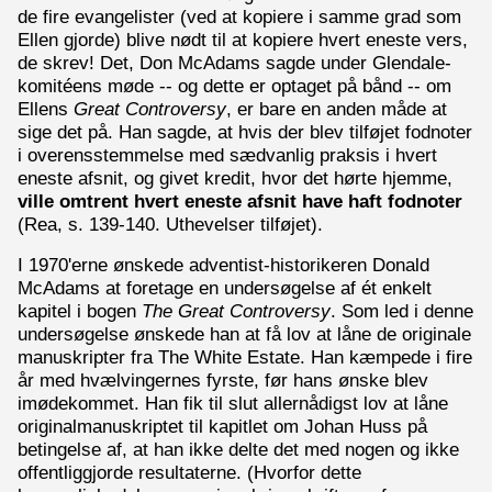
de fire evangelister (ved at kopiere i samme grad som
Ellen gjorde) blive nødt til at kopiere hvert eneste vers,
de skrev! Det, Don McAdams sagde under Glendale-
komitéens møde -- og dette er optaget på bånd -- om
Ellens
Great Controversy
, er bare en anden måde at
sige det på. Han sagde, at hvis der blev tilføjet fodnoter
i overensstemmelse med sædvanlig praksis i hvert
eneste afsnit, og givet kredit, hvor det hørte hjemme,
ville omtrent hvert eneste afsnit have haft fodnoter
(Rea, s. 139-140. Uthevelser tilføjet).
I 1970'erne ønskede adventist-historikeren Donald
McAdams at foretage en undersøgelse af ét enkelt
kapitel i bogen
The Great Controversy
. Som led i denne
undersøgelse ønskede han at få lov at låne de originale
manuskripter fra The White Estate. Han kæmpede i fire
år med hvælvingernes fyrste, før hans ønske blev
imødekommet. Han fik til slut allernådigst lov at låne
originalmanuskriptet til kapitlet om Johan Huss på
betingelse af, at han ikke delte det med nogen og ikke
offentliggjorde resultaterne. (Hvorfor dette