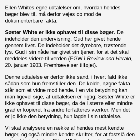
Ellen Whites egne udtalelser om, hvordan hendes
bøger blev til, må derfor vejes op mod de
dokumenterbare fakta:
Søster White er ikke ophavet til disse bøger
. De
indeholder den undervisning, Gud har givet hende
gennem livet. De indeholder det dyrebare, trøstende
lys, Gud i sin nåde har givet sin tjener, for at det skal
meddeles videre til verden (EGW i
Review and Herald
,
20. januar 1903. Fremhævelser tilføjet).
Denne udtalelse er derfor ikke sand, i hvert fald ikke
sådan som hun fremstiller den. De kolde, nøgne fakta
står som et vidne mod hende. I en vis betydning kan
man ligevel sige, at udtalelsen er rigtig: Søster White er
ikke ophavet til disse bøger, da de i større eller mindre
grad er kopieret fra andre forfatteres værker. Men det
er jo ikke den betydning, hun lagde i sin udtalelse.
Vi skal analysere en række af hendes mest kendte
bøger, og også mindre kendte skrifter, for at fastslå den