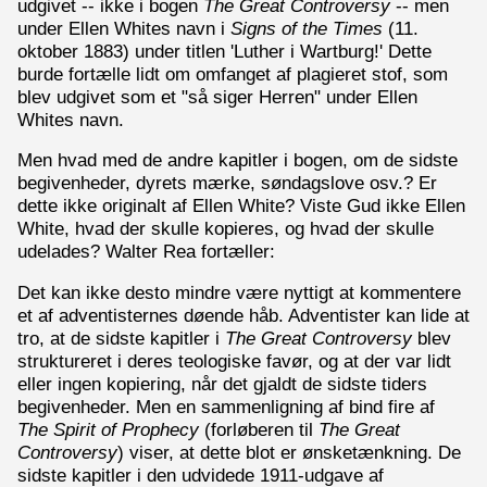
udgivet -- ikke i bogen
The Great Controversy
-- men
under Ellen Whites navn i
Signs of the Times
(11.
oktober 1883) under titlen 'Luther i Wartburg!' Dette
burde fortælle lidt om omfanget af plagieret stof, som
blev udgivet som et "så siger Herren" under Ellen
Whites navn.
Men hvad med de andre kapitler i bogen, om de sidste
begivenheder, dyrets mærke, søndagslove osv.? Er
dette ikke originalt af Ellen White? Viste Gud ikke Ellen
White, hvad der skulle kopieres, og hvad der skulle
udelades? Walter Rea fortæller:
Det kan ikke desto mindre være nyttigt at kommentere
et af adventisternes døende håb. Adventister kan lide at
tro, at de sidste kapitler i
The Great Controversy
blev
struktureret i deres teologiske favør, og at der var lidt
eller ingen kopiering, når det gjaldt de sidste tiders
begivenheder. Men en sammenligning af bind fire af
The Spirit of Prophecy
(forløberen til
The Great
Controversy
) viser, at dette blot er ønsketænkning. De
sidste kapitler i den udvidede 1911-udgave af