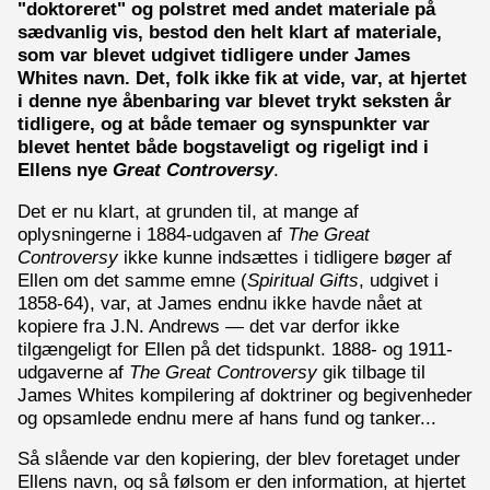
"doktoreret" og polstret med andet materiale på
sædvanlig vis, bestod den helt klart af materiale,
som var blevet udgivet tidligere under James
Whites navn. Det, folk ikke fik at vide, var, at hjertet
i denne nye åbenbaring var blevet trykt seksten år
tidligere, og at både temaer og synspunkter var
blevet hentet både bogstaveligt og rigeligt ind i
Ellens nye
Great Controversy
.
Det er nu klart, at grunden til, at mange af
oplysningerne i 1884-udgaven af
The Great
Controversy
ikke kunne indsættes i tidligere bøger af
Ellen om det samme emne (
Spiritual Gifts
, udgivet i
1858-64), var, at James endnu ikke havde nået at
kopiere fra J.N. Andrews — det var derfor ikke
tilgængeligt for Ellen på det tidspunkt. 1888- og 1911-
udgaverne af
The Great Controversy
gik tilbage til
James Whites kompilering af doktriner og begivenheder
og opsamlede endnu mere af hans fund og tanker...
Så slående var den kopiering, der blev foretaget under
Ellens navn, og så følsom er den information, at hjertet