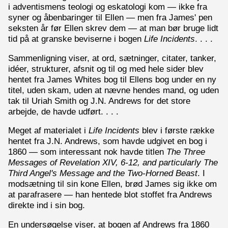
i adventismens teologi og eskatologi kom — ikke fra
syner og åbenbaringer til Ellen — men fra James' pen
seksten år før Ellen skrev dem — at man bør bruge lidt
tid på at granske beviserne i bogen
Life Incidents
. . . .
Sammenligning viser, at ord, sætninger, citater, tanker,
idéer, strukturer, afsnit og til og med hele sider blev
hentet fra James Whites bog til Ellens bog under en ny
titel, uden skam, uden at nævne hendes mand, og uden
tak til Uriah Smith og J.N. Andrews for det store
arbejde, de havde udført. . . .
Meget af materialet i
Life Incidents
blev i første række
hentet fra J.N. Andrews, som havde udgivet en bog i
1860 — som interessant nok havde titlen
The Three
Messages of Revelation XIV, 6-12, and particularly The
Third Angel's Message and the Two-Horned Beast
. I
modsætning til sin kone Ellen, brød James sig ikke om
at parafrasere — han hentede blot stoffet fra Andrews
direkte ind i sin bog.
En undersøgelse viser, at bogen af Andrews fra 1860