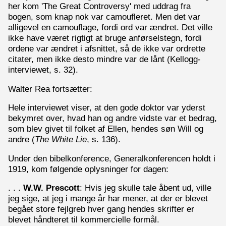
her kom 'The Great Controversy' med uddrag fra
bogen, som knap nok var camoufleret. Men det var
alligevel en camouflage, fordi ord var ændret. Det ville
ikke have været rigtigt at bruge anførselstegn, fordi
ordene var ændret i afsnittet, så de ikke var ordrette
citater, men ikke desto mindre var de lånt (Kellogg-
interviewet, s. 32).
Walter Rea fortsætter:
Hele interviewet viser, at den gode doktor var yderst
bekymret over, hvad han og andre vidste var et bedrag,
som blev givet til folket af Ellen, hendes søn Will og
andre (
The White Lie
, s. 136).
Under den bibelkonference, Generalkonferencen holdt i
1919, kom følgende oplysninger for dagen:
. . .
W.W. Prescott
: Hvis jeg skulle tale åbent ud, ville
jeg sige, at jeg i mange år har mener, at der er blevet
begået store fejlgreb hver gang hendes skrifter er
blevet håndteret til kommercielle formål.