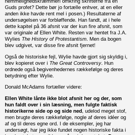
hemmelighedskræmmeri omkring skrifterne fra en
Guds profet? Dette bør jo fortælle enhver, at en eller
anden ikke havde rent mel i posen.) Resultaterne af
undersøgelsen var forbløffende. Han fandt, at i hele
dette kapitel på 36 afsnit var der kun fire afsnit, som
var originale af Ellen White. Resten var hentet fra J.A.
Wylies
The History of Protestantism
. Men da bogen
blev udgivet, var disse fire afsnit fjernet!
Også de historiske fejl, Wylie havde gjort sig skyldig i,
blev kopieret over i
The Great Controversy
. Hun
ordnede også begivenhedernes rækkefølge og deres
betydning efter Wylie.
Donald McAdams fortæller videre:
Ellen White lånte ikke blot afsnit her og der, som
hun faldt over i sin læsning, men fulgte faktisk
historikerne side op og side ned
, udelod meget stof,
men brugte deres rækkefølge, nogle af deres idéer og
af og til deres egne ord. I de eksempler, jeg har
undersøgt, har jeg ikke fundet nogen historiske fakta i