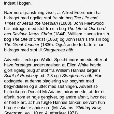
indsat i bogen.
Nærmere granskning viser, at Alfred Edersheim har
bidraget med rigeligt stof fra sin bog
The Life and
Times of Jesus the Messiah
(1883). John Fleetwood
har bidraget med stof fra sin bog
The Life of Our Lord
and Saviour Jesus Christ
(1844), William Hanna fra sin
bog
The Life of Christ
(1863) og John Harris fra sin bog
The Great Teacher
(1836). Også andre forfattere har
bidraget med stof til
Slægternes håb
.
Adventist-teologen Walter Specht indrømmede efter at
have foretaget undersøgelser, at Ellen White havde
gjort rigelig brug af stof fra William Hannas bøger i
Spirit of Prophecy
bd. 2-3 og i
Slægternes håb
. Han
opdagede, at denne plagiering var begyndt med
begyndelsen og sluttet med slutningen. Adventist-
historikeren Donald McAdams indrømmede, at der er
afsnit, som er nøje gengivet, og andre afsnit, hvor det
er helt klart, at hun fulgte Hannas tanker, selvom hun
brugte enkelte andre ord (Mc Adams:
Shifting View,
Spectrum
, vol. 10 nr. 4, efteråret 1971).