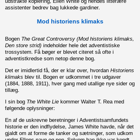
udstrakte kopiering, Ellen White og hendes litterære
assistenter bedrev bag lukkede gardiner.
Mod historiens klimaks
Bogen
The Great Controversy (Mod historiens klimaks,
Den store strid)
indeholder hele det adventistiske
trossystem. Få bøger er blevet citeret så ofte i
adventistkredse som netop denne bog.
Det er imidlertid få, der er klar over, hvordan
Historiens
klimaks
blev til. Bogen er udkommet i tre udgaver
(1884, 1888, 1911), hver gang med utallige nye sider og
tillæg.
I sin bog
The White Lie
kommer Walter T. Rea med
følgende oplysninger:
En af de uskrevne beretninger i Adventistsamfundets
historie er den indflydelse, James White havde, når det
gjaldt om at forme de tanker og sætninger, som udkom
under Ellens navn og pen. Selvom han ikke var kendt