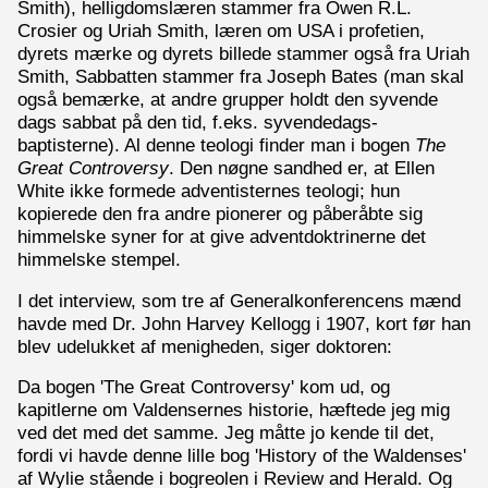
Smith), helligdomslæren stammer fra Owen R.L.
Crosier og Uriah Smith, læren om USA i profetien,
dyrets mærke og dyrets billede stammer også fra Uriah
Smith, Sabbatten stammer fra Joseph Bates (man skal
også bemærke, at andre grupper holdt den syvende
dags sabbat på den tid, f.eks. syvendedags-
baptisterne). Al denne teologi finder man i bogen
The
Great Controversy
. Den nøgne sandhed er, at Ellen
White ikke formede adventisternes teologi; hun
kopierede den fra andre pionerer og påberåbte sig
himmelske syner for at give adventdoktrinerne det
himmelske stempel.
I det interview, som tre af Generalkonferencens mænd
havde med Dr. John Harvey Kellogg i 1907, kort før han
blev udelukket af menigheden, siger doktoren:
Da bogen 'The Great Controversy' kom ud, og
kapitlerne om Valdensernes historie, hæftede jeg mig
ved det med det samme. Jeg måtte jo kende til det,
fordi vi havde denne lille bog 'History of the Waldenses'
af Wylie stående i bogreolen i Review and Herald. Og