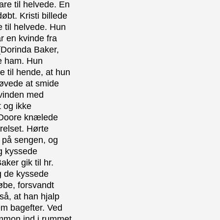
are til helvede. En
øbt. Kristi billede
e til helvede. Hun
ar en kvinde fra
[Dorinda Baker,
se ham. Hun
e til hende, at hun
prøvede at smide
 Kvinden med
t og ikke
. Doore knælede
elset. Hørte
å på sengen, og
g kyssede
er gik til hr.
og de kyssede
døbe, forsvandt
å, at han hjalp
em bagefter. Ved
ammon ind i rummet