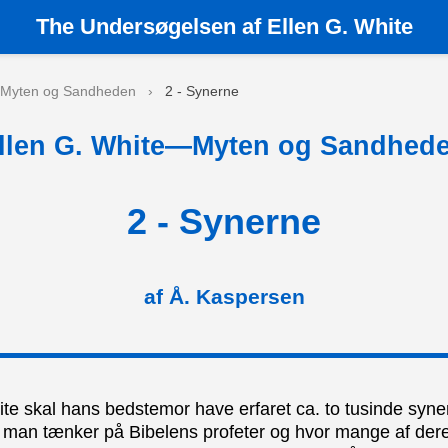
The
Undersøgelsen af Ellen G. White
- Myten og Sandheden
›
2 - Synerne
llen G. White—Myten og Sandhed
2 - Synerne
af Å. Kaspersen
te skal hans bedstemor have erfaret ca. to tusinde syner i 
år man tænker på Bibelens profeter og hvor mange af dere