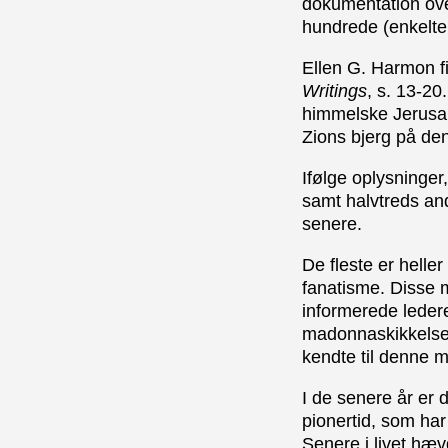
dokumentation over
hundrede (enkelte 
Ellen G. Harmon fi
Writings
, s. 13-20
himmelske Jerusale
Zions bjerg på den
Ifølge oplysninger
samt halvtreds an
senere.
De fleste er heller
fanatisme. Disse m
informerede ledere
madonnaskikkelsen 
kendte til denne m
I de senere år er
pionertid, som ha
Senere i livet hæ