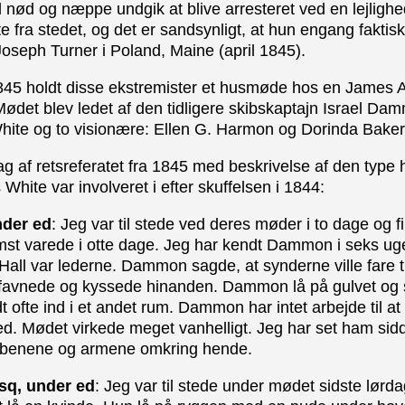
 nød og næppe undgik at blive arresteret ved en lejlighed
e fra stedet, og det er sandsynligt, at hun engang faktisk
eph Turner i Poland, Maine (april 1845).
45 holdt disse ekstremister et husmøde hos en James Aye
ødet blev ledet af den tidligere skibskaptajn Israel Dam
ite og to visionære: Ellen G. Harmon og Dorinda Baker
ag af retsreferatet fra 1845 med beskrivelse af den type
ite var involveret i efter skuffelsen i 1844:
nder ed
: Jeg var til stede ved deres møder i to dage og f
st varede i otte dage. Jeg har kendt Dammon i seks u
all var lederne. Dammon sagde, at synderne ville fare ti
favnede og kyssede hinanden. Dammon lå på gulvet og 
t ofte ind i et andet rum. Dammon har intet arbejde til at
ved. Mødet virkede meget vanhelligt. Jeg har set ham si
 benene og armene omkring hende.
sq, under ed
: Jeg var til stede under mødet sidste lørdag