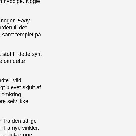
vt hyppige. Nogle
 i bogen
Early
rden til det
, samt templet på
tof til dette syn,
e om dette
dte i vild
t blevet skjult af
d omkring
re selv ikke
fra den tidlige
fra nye vinkler.
af at bekæmpe