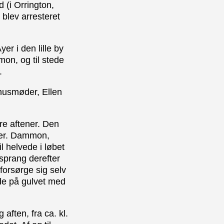
 (i Orrington,
 blev arresteret
r i den lille by
mon, og til stede
.
 husmøder, Ellen
ire aftener. Den
ger. Dammon,
l helvede i løbet
sprang derefter
 forsørge sig selv
dde på gulvet med
 aften, fra ca. kl.