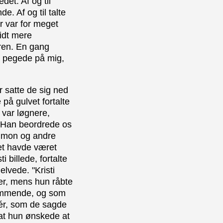
det. Af og til
. Af og til talte
r var for meget
lidt mere
ren. En gang
n pegede på mig,
r satte de sig ned
på gulvet fortalte
 var løgnere,
. Han beordrede os
Dammon og andre
det havde været
 billede, fortalte
elvede. "Kristi
ter, mens hun råbte
dkommende, og som
dér, som de sagde
 at hun ønskede at