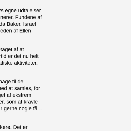
Ws egne udtalelser
onerer. Fundene af
da Baker, Israel
heden af Ellen
taget af at
id er det nu helt
tiske aktiviteter,
bage til de
med at samles, for
et af ekstrem
er, som at kravle
r gerne nogle få --
kere. Det er