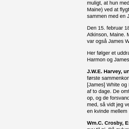
muligt, at hun med
Maine) ved at flygt
sammen med en Jos
Den 15. februar 18
Atkinson, Maine. M
var også James Wh
Her følger et uddr
Harmon og James Wh
J.W.E. Harvey, u
første sammenkom
[James] White og H
af to dage. De om
op, og de forsvand
med, så vidt jeg 
en kvinde mellem
Wm.C. Crosby, E