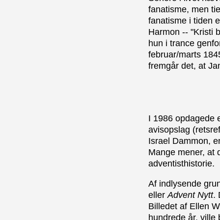
fanatisme, men tie
fanatisme i tiden 
Harmon -- "Kristi 
hun i trance genfo
februar/marts 184
fremgår det, at Ja
I 1986 opdagede 
avisopslag (retsr
Israel Dammon, en
Mange mener, at de
adventisthistorie.
Af indlysende grun
eller
Advent Nytt
.
Billedet af Ellen W
hundrede år, ville