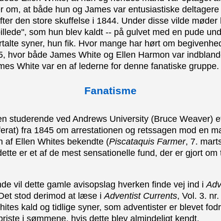
r om, at både hun og James var entusiastiske deltagere 
efter den store skuffelse i 1844. Under disse vilde møder
billede", som hun blev kaldt -- på gulvet med en pude u
rtalte syner, hun fik. Hvor mange har hørt om begivenhed
5, hvor både James White og Ellen Harmon var indbland
mes White var en af lederne for denne fanatiske gruppe.
Fanatisme
en studerende ved Andrews University (Bruce Weaver) 
eferat) fra 1845 om arrestationen og retssagen mod en 
 af Ellen Whites bekendte (
Piscataquis Farmer
, 7. mart
tte er et af de mest sensationelle fund, der er gjort om t
de vil dette gamle avisopslag hverken finde vej ind i
Adv
 Det stod derimod at læse i
Adventist Currents
, Vol. 3. nr
hites kald og tidlige syner, som adventister er blevet fod
 briste i sømmene, hvis dette blev almindeligt kendt.