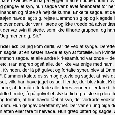
vet lå en kvinde. Hun lå på ryggen med en pude under hove
og gengav et syn, hun sagde var blevet åbenbaret for hende
inanden og råbte så højt de kunne. Enkelte sagde, at de
 støjen havde lagt sig, rejste Dammon sig op og klagede 
er dem, der var til stede og ikke troede på adventlæ
der var svin til stede, som ikke tilhørte gruppen, og ha
Jeg mener dig, Sir."
under ed
: Da jeg kom dertil, var de ved at synge. Derefte
sagde, at en søster havde et syn at fortælle. En kvinde 
Dammon sagde, at alle andre kirkesamfund var onde -- de
 etc. Han angreb også alle, der ikke var enige med ham
e. Kvinden, der lå på gulvet og fortalte syner, blev af 
ede". Dammon kaldte os svin og djævle og sagde, at hvis 
t, ville han have jaget os ud. Hende, der blev kaldt Kristi
re, at de måtte forlade alle deres venner eller fare til h
aldte hende, lå på gulvet et stykke tid og rejste sig deref
 og fortalte, at hun havde fået et syn, der vedrørte ve
e dem. Hun gengav derefter synet. Der var en ung pige 
n aften eller fare til helvede. Hun græd bittert og sagde,