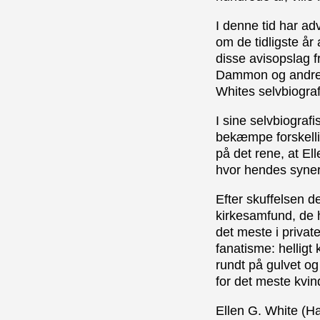
I denne tid har ad
om de tidligste år
disse avisopslag 
Dammon og andre va
Whites selvbiograf
I sine selvbiogra
bekæmpe forskellig
på det rene, at Ell
hvor hendes syner 
Efter skuffelsen d
kirkesamfund, de h
det meste i priva
fanatisme: helligt
rundt på gulvet og
for det meste kvin
Ellen G. White (Ha