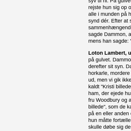
syv til ni. På gul
rejste hun sig op 
alle i munden på h
synd dér. Efter at
sammenhængende ov
sagde Dammon, at 
mens han sagde: "
Loton Lambert, 
på gulvet. Dammon 
derefter sit syn. 
horkarle, mordere
ud, men vi gik ikk
kaldt "Kristi bill
ham, der ejede huse
fru Woodbury og and
billede", som de k
på en eller anden
hun måtte fortæll
skulle døbe sig de