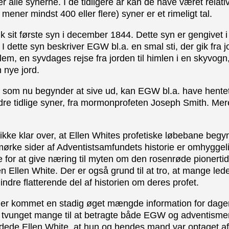
 alle synerne. I de tidligere år kan de have været relati
mener mindst 400 eller flere) syner er et rimeligt tal.
k sit første syn i december 1844. Dette syn er gengivet
. I dette syn beskriver EGW bl.a. en smal sti, der gik fra jo
m, en syvdages rejse fra jorden til himlen i en skyvogn
 nye jord.
, som nu begynder at sive ud, kan EGW bl.a. have hentet s
dre tidlige syner, fra mormonprofeten Joseph Smith. Mer
 ikke klar over, at Ellen Whites profetiske løbebane begyn
ørke sider af Adventistsamfundets historie er omhyggelig
 for at give næring til myten om den rosenrøde pionerti
Ellen White. Der er også grund til at tro, at mange lede
indre flatterende del af historien om deres profet.
 der kommet en stadig øget mængde information for dagen 
r tvunget mange til at betragte både EGW og adventismen 
vdede Ellen White, at hun og hendes mand var optaget 