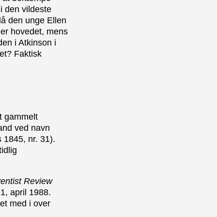
i den vildeste
 lå den unge Ellen
nder hovedet, mens
en i Atkinson i
et? Faktisk
et gammelt
mand ved navn
s 1845, nr. 31).
idlig
entist Review
. 1, april 1988.
ret med i over