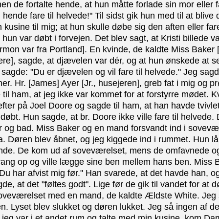
en de fortalte hende, at hun måtte forlade sin mor eller f
hende fare til helvede!" Til sidst gik hun med til at blive d
 kusine til mig; at hun skulle døbe sig den aften eller far
 hun var døbt i forvejen. Det blev sagt, at Kristi billede v
rmon var fra Portland]. En kvinde, de kaldte Miss Baker 
re], sagde, at djævelen var dér, og at hun ønskede at 
agde: "Du er djævelen og vil fare til helvede." Jeg sagd
r. Hr. [James] Ayer [Jr., husejeren], greb fat i mig og 
til ham, at jeg ikke var kommet for at forstyrre mødet.
fter på Joel Doore og sagde til ham, at han havde tvivle
døbt. Hun sagde, at br. Doore ikke ville fare til helvede
 og bad. Miss Baker og en mand forsvandt ind i sovevær
ra. Døren blev åbnet, og jeg kiggede ind i rummet. Hun l
hende. De kom ud af soveværelset, mens de omfavnede o
ng op og ville lægge sine ben mellem hans ben. Miss Bak
Du har afvist mig før." Han svarede, at det havde han, 
, at det "føltes godt". Lige før de gik til vandet for at 
soveværelset med en mand, de kaldte Ældste White. Jeg s
. Lyset blev slukket og døren lukket. Jeg så ingen af d
s jeg var i et andet rum og talte med min kusine, kom D