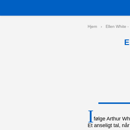
Hjem
›
Ellen White 
E
I
følge Arthur Whi
Et anseligt tal, n