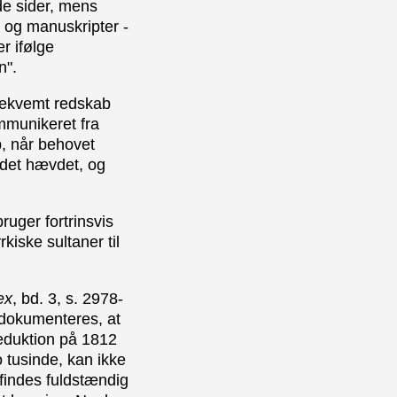
de sider, mens
e og manuskripter -
er ifølge
n".
bekvemt redskab
ommunikeret fra
b, når behovet
r det hævdet, og
ruger fortrinsvis
rkiske sultaner til
ex
, bd. 3, s. 2978-
t dokumenteres, at
reduktion på 1812
o tusinde, kan ikke
 findes fuldstændig