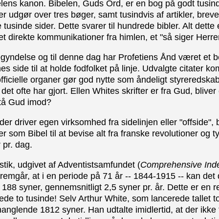
elens kanon. Bibelen, Guds Ord, er en bog på godt tusin
ter udgør over tres bøger, samt tusindvis af artikler, brev
e tusinde sider. Dette svarer til hundrede bibler. Alt dette 
 direkte kommunikationer fra himlen, et "så siger Herre
yndelse og til denne dag har Profetiens Ånd været et 
es side til at holde fodfolket på linje. Udvalgte citater k
officielle organer gør god nytte som åndeligt styreredska
 det ofte har gjort. Ellen Whites skrifter er fra Gud, blive
stå Gud imod?
er driver egen virksomhed fra sidelinjen eller "offside", b
er som Bibel til at bevise alt fra franske revolutioner og ty
r pr. dag.
istik, udgivet af Adventistsamfundet (
Comprehensive Ind
fremgår, at i en periode på 71 år -- 1844-1915 -- kan de
188 syner, gennemsnitligt 2,5 syner pr. år. Dette er en 
ede to tusinde! Selv Arthur White, som lancerede tallet t
anglende 1812 syner. Han udtalte imidlertid, at der ikke