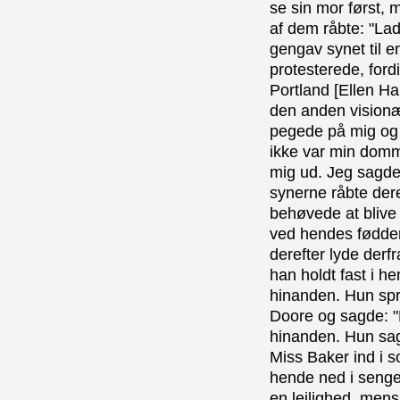
se sin mor først, m
af dem råbte: "Lad 
gengav synet til en
protesterede, fordi
Portland [Ellen Ha
den anden visionæ
pegede på mig og s
ikke var min domme
mig ud. Jeg sagde 
synerne råbte dere
behøvede at blive 
ved hendes fødder
derefter lyde derf
han holdt fast i 
hinanden. Hun spra
Doore og sagde: "
hinanden. Hun sagde
Miss Baker ind i 
hende ned i sengen
en lejlighed, men