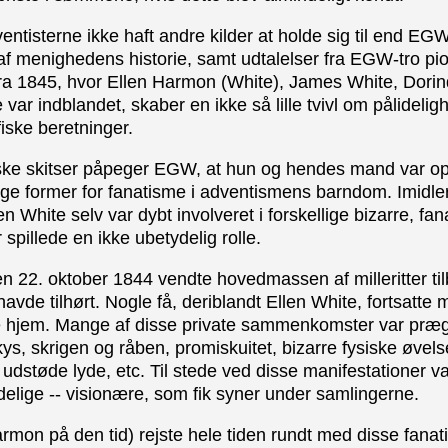
ventisterne ikke haft andre kilder at holde sig til end EG
 af menighedens historie, samt udtalelser fra EGW-tro pi
fra 1845, hvor Ellen Harmon (White), James White, Dorin
r indblandet, skaber en ikke så lille tvivl om pålidelig
iske beretninger.
fiske skitser påpeger EGW, at hun og hendes mand var op
e former for fanatisme i adventismens barndom. Imidlert
en White selv var dybt involveret i forskellige bizarre, fana
spillede en ikke ubetydelig rolle.
en 22. oktober 1844 vendte hovedmassen af milleritter til
avde tilhørt. Nogle få, deriblandt Ellen White, fortsatte 
te hjem. Mange af disse private sammenkomster var præg
 kys, skrigen og råben, promiskuitet, bizarre fysiske øvels
 udstøde lyde, etc. Til stede ved disse manifestationer va
delige -- visionære, som fik syner under samlingerne.
rmon på den tid) rejste hele tiden rundt med disse fanati