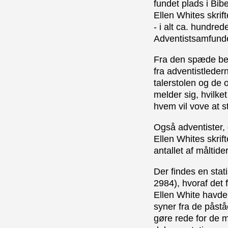
fundet plads i Bib
Ellen Whites skrif
- i alt ca. hundred
Adventistsamfundet
Fra den spæde beg
fra adventistledern
talerstolen og de 
melder sig, hvilket
hvem vil vove at 
Også adventister, d
Ellen Whites skrift
antallet af måltide
Der findes en stat
2984), hvoraf det 
Ellen White havde 
syner fra de påstå
gøre rede for de m